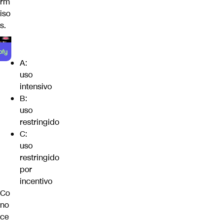
rm
iso
s.
A:
uso
intensivo
B:
uso
restringido
C:
uso
restringido
por
incentivo
Co
no
ce