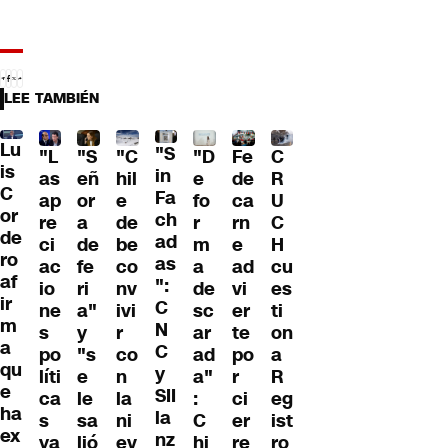
LEE TAMBIÉN
Lu
"S
"L
"S
"C
"D
Fe
C
is
in
as
eñ
hil
e
de
R
C
Fa
ap
or
e
fo
ca
U
or
ch
re
a
de
r
rn
C
de
ad
ci
de
be
m
e
H
ro
as
ac
fe
co
a
ad
cu
af
":
io
ri
nv
de
vi
es
ir
C
ne
a"
ivi
sc
er
ti
m
N
s
y
r
ar
te
on
a
C
po
"s
co
ad
po
a
qu
y
líti
e
n
a"
r
R
e
SII
ca
le
la
:
ci
eg
ha
la
s
sa
ni
C
er
ist
ex
nz
ya
lió
ev
hi
re
ro