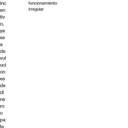
inc
funcionamiento
irregular
en
tiv
o,
ya
se
a
de
vol
uci
on
es
de
di
ne
ro
o
pa
te