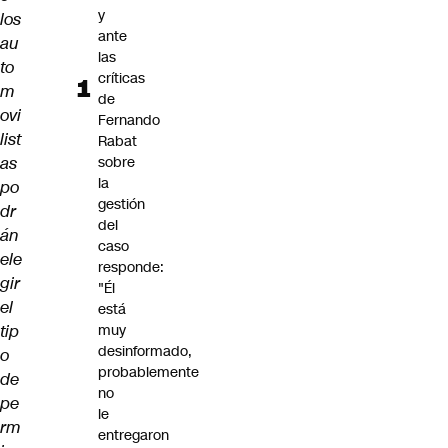
y
los
ante
au
las
to
críticas
m
de
ovi
Fernando
list
Rabat
as
sobre
la
po
gestión
dr
del
án
caso
ele
responde:
gir
"Él
el
está
tip
muy
desinformado,
o
probablemente
de
no
pe
le
rm
entregaron