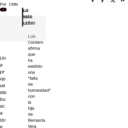
Por
CNN
Futuro 360
LO
Opinión
MÁS
LEÍDO
Luis
Cordero
afirma
que
Un
ha
a
existido
pr
una
op
"falta
de
ue
humanidad"
sta
con
bu
la
sc
hija
a
de
qu
Bernarda
e
Vera