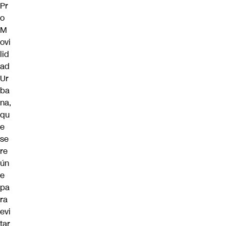
Pr
o
M
ovi
lid
ad
Ur
ba
na,
qu
e
se
re
ún
e
pa
ra
evi
tar