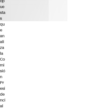
op
ue
sta
s
qu
e
an
ali
za
la
Co
mi
sió
n
Pr
esi
de
nci
al