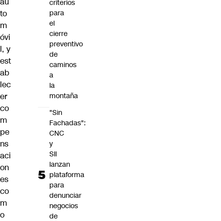
au
criterios
to
para
el
m
cierre
óvi
preventivo
l, y
de
est
caminos
ab
a
lec
la
er
montaña
co
"Sin
m
Fachadas":
pe
CNC
ns
y
SII
aci
lanzan
on
plataforma
es
para
co
denunciar
m
negocios
o
de