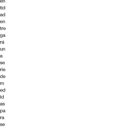
en
tid
ad
en
tre
ga
rá
un
a
se
rie
de
m
ed
id
as
pa
ra
se