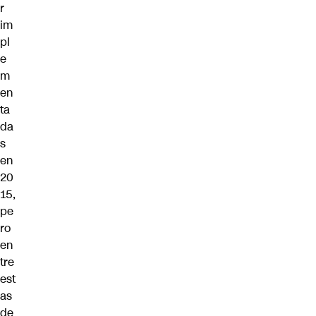
r
im
pl
e
m
en
ta
da
s
en
20
15,
pe
ro
en
tre
est
as
de