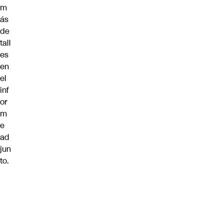
m
ás
de
tall
es
en
el
inf
or
m
e
ad
jun
to.