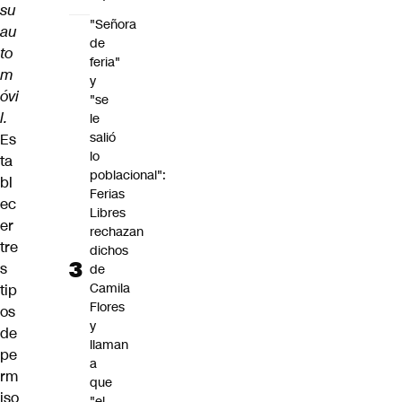
su
"Señora
au
de
to
feria"
m
y
óvi
"se
l.
le
salió
Es
lo
ta
poblacional":
bl
Ferias
ec
Libres
er
rechazan
tre
dichos
s
de
Camila
tip
Flores
os
y
de
llaman
pe
a
rm
que
iso
"el