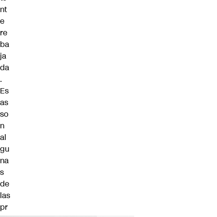
nt
e
re
ba
ja
da
.
Es
as
so
n
al
gu
na
s
de
las
pr