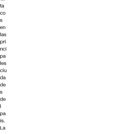
ta
co
s
en
las
pri
nci
pa
les
ciu
da
de
s
de
l
pa
ís.
La