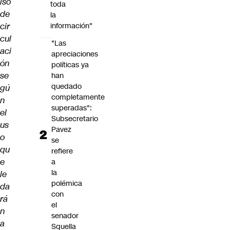
iso
toda
de
la
cir
información"
cul
"Las
aci
apreciaciones
ón
políticas ya
se
han
quedado
gú
completamente
n
superadas":
el
Subsecretario
us
Pavez
o
se
qu
refiere
e
a
la
le
polémica
da
con
rá
el
n
senador
a
Squella