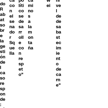
ca
po
ca
w
ni
do
co
líti
mi
ei
ve
R
n
co
no
l
ab
el
se
s
de
at
se
de
a
de
so
na
sa
la
sa
br
do
rr
m
ba
e
r
oll
on
st
la
Sq
e
ta
ec
ge
ue
co
ña
im
sti
lla
n
ie
ón
re
nt
de
sp
o
l
et
de
ca
o"
ca
so
rn
re
e"
sp
on
de
: