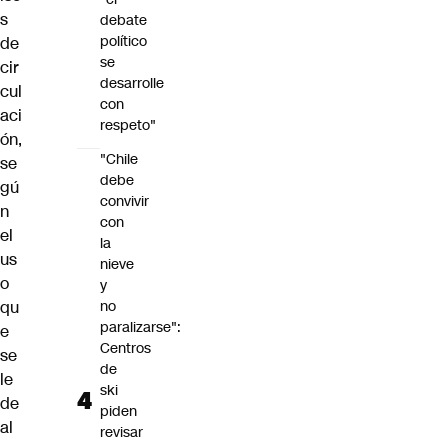
s
debate
político
de
se
cir
desarrolle
cul
con
aci
respeto"
ón,
"Chile
se
debe
gú
convivir
n
con
el
la
us
nieve
o
y
qu
no
paralizarse":
e
Centros
se
de
le
ski
de
piden
al
revisar