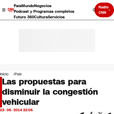
País
Mundo
Negocios
Radio
Podcast y Programas completos
CNN
Futuro 360
Cultura
Servicios
País
Mundo
Negocios
Inicio
País
Las propuestas para
Deportes
Programas completos
disminuir la congestión
Cultura
Servicios
vehicular
Bits
CNN Data
23- 06- 2014 22:05
CNN tiempo