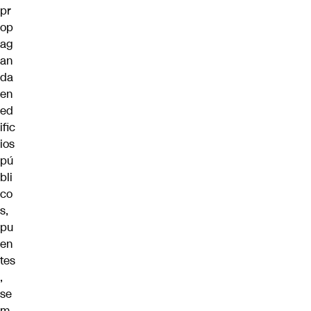
pr
op
ag
an
da
en
ed
ific
ios
pú
bli
co
s,
pu
en
tes
,
se
m