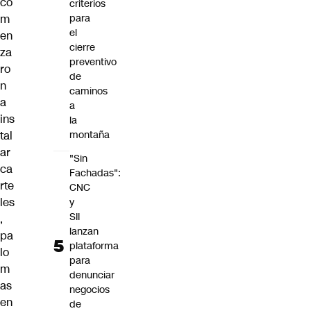
co
criterios
m
para
el
en
cierre
za
preventivo
ro
de
n
caminos
a
a
ins
la
tal
montaña
ar
"Sin
ca
Fachadas":
rte
CNC
les
y
SII
,
lanzan
pa
plataforma
lo
para
m
denunciar
as
negocios
en
de