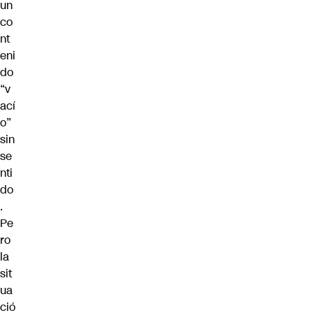
un
co
nt
eni
do
“v
ací
o”
sin
se
nti
do
.
Pe
ro
la
sit
ua
ció