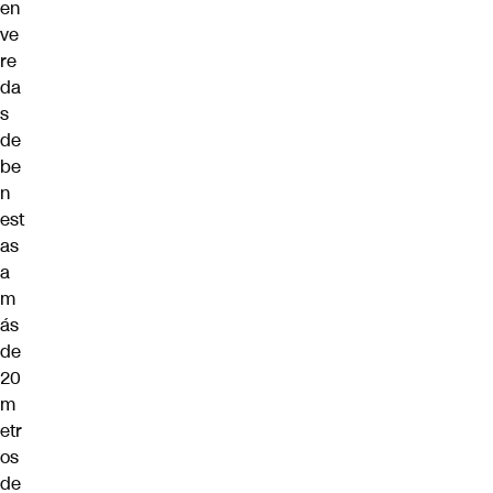
en
ve
re
da
s
de
be
n
est
as
a
m
ás
de
20
m
etr
os
de