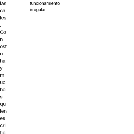
las
funcionamiento
irregular
cal
les
.
Co
n
est
o
ha
y
m
uc
ho
s
qu
ien
es
cri
tic