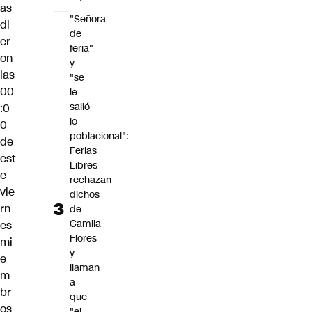
as
"Señora
di
de
er
feria"
on
y
las
"se
00
le
salió
:0
lo
0
poblacional":
de
Ferias
est
Libres
e
rechazan
vie
dichos
rn
de
Camila
es
Flores
mi
y
e
llaman
m
a
br
que
os
"el