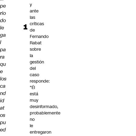
y
pe
ante
rio
las
do
críticas
le
de
ga
Fernando
l
Rabat
pa
sobre
la
ra
gestión
qu
del
e
caso
los
responde:
ca
"Él
nd
está
id
muy
desinformado,
at
probablemente
os
no
pu
le
ed
entregaron