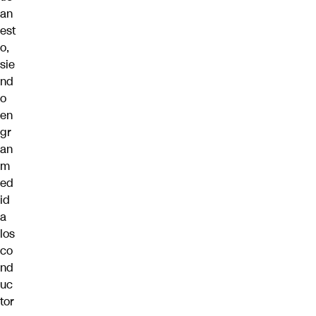
an
est
o,
sie
nd
o
en
gr
an
m
ed
id
a
los
co
nd
uc
tor