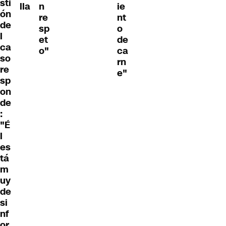
sti
lla
n
ie
ón
re
nt
de
sp
o
l
et
de
ca
o"
ca
so
rn
re
e"
sp
on
de
:
"É
l
es
tá
m
uy
de
si
nf
or