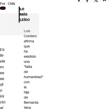
Por
CNN
Futuro 360
LO
Opinión
MÁS
LEÍDO
Luis
Cordero
afirma
que
Es
ha
te
existido
vie
una
rn
"falta
de
es
humanidad"
se
con
di
la
o
hija
ini
de
cio
Bernarda
al
Vera