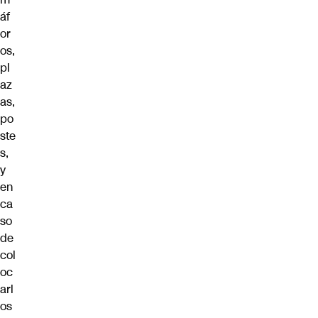
áf
or
os,
pl
az
as,
po
ste
s,
y
en
ca
so
de
col
oc
arl
os