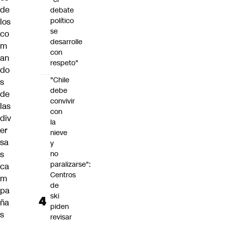
de
debate
político
los
se
co
desarrolle
m
con
an
respeto"
do
"Chile
s
debe
de
convivir
las
con
div
la
er
nieve
sa
y
s
no
paralizarse":
ca
Centros
m
de
pa
ski
ña
piden
s
revisar