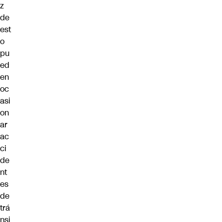
z
de
est
o
pu
ed
en
oc
asi
on
ar
ac
ci
de
nt
es
de
trá
nsi