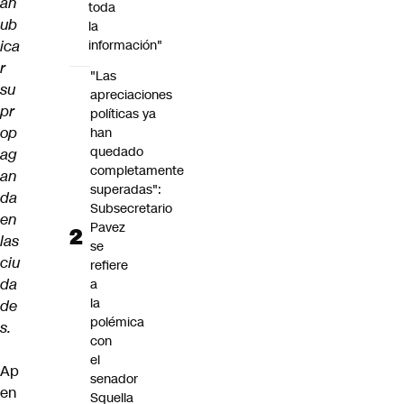
an
toda
ub
la
ica
información"
r
"Las
su
apreciaciones
pr
políticas ya
op
han
quedado
ag
completamente
an
superadas":
da
Subsecretario
en
Pavez
las
se
ciu
refiere
da
a
la
de
polémica
s.
con
el
Ap
senador
en
Squella