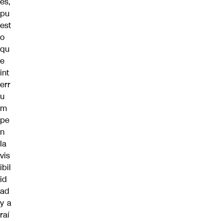
es,
pu
est
o
qu
e
int
err
u
m
pe
n
la
vis
ibil
id
ad
y a
raí