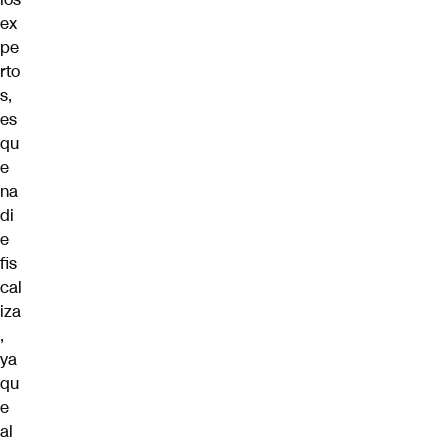
ex
pe
rto
s,
es
qu
e
na
di
e
fis
cal
iza
,
ya
qu
e
al