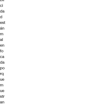
ci
da
d
est
án
m
al
en
fo
ca
da
po
rq
ue
m
ue
str
an