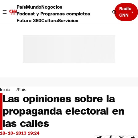
País
Mundo
Negocios
Radio
Podcast y Programas completos
CNN
Futuro 360
Cultura
Servicios
País
Mundo
Negocios
Inicio
País
Las opiniones sobre la
Deportes
Programas completos
propaganda electoral en
Cultura
Servicios
las calles
Bits
CNN Data
18- 10- 2013 19:24
CNN tiempo