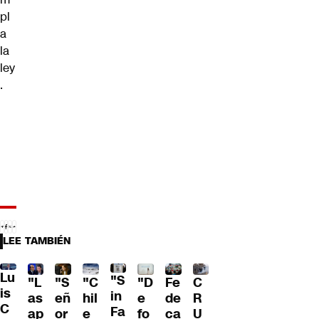
pl
a
la
ley
.
LEE TAMBIÉN
Lu
"S
"L
"S
"C
"D
Fe
C
is
in
as
eñ
hil
e
de
R
C
Fa
ap
or
e
fo
ca
U