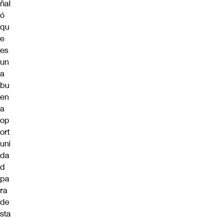
ñal
ó
qu
e
es
un
a
bu
en
a
op
ort
uni
da
d
pa
ra
de
sta