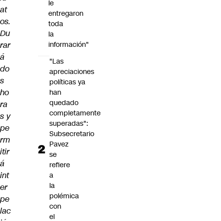
le
at
entregaron
os.
toda
Du
la
rar
información"
á
"Las
do
apreciaciones
s
políticas ya
ho
han
quedado
ra
completamente
s y
superadas":
pe
Subsecretario
rm
Pavez
itir
se
á
refiere
int
a
la
er
polémica
pe
con
lac
el