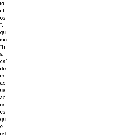
id
at
os
”,
qu
ien
“h
a
caí
do
en
ac
us
aci
on
es
qu
e
est