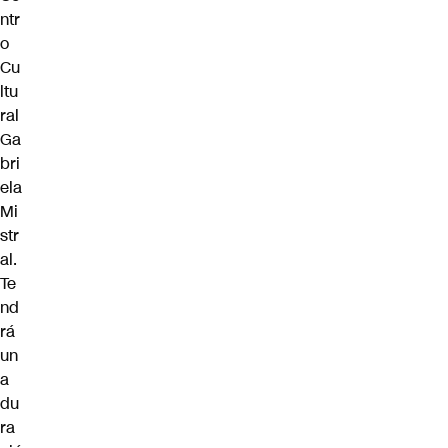
ntr
o
Cu
ltu
ral
Ga
bri
ela
Mi
str
al.
Te
nd
rá
un
a
du
ra