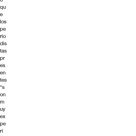
qu
e
los
pe
rio
dis
tas
pr
es
en
tes
“s
on
m
uy
ex
pe
ri