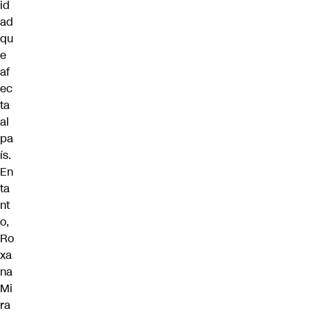
id
ad
qu
e
af
ec
ta
al
pa
ís.
En
ta
nt
o,
Ro
xa
na
Mi
ra