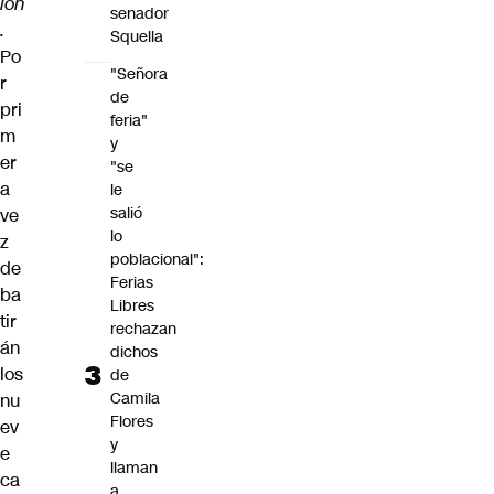
ión
senador
.
Squella
Po
"Señora
r
de
pri
feria"
m
y
er
"se
a
le
salió
ve
lo
z
poblacional":
de
Ferias
ba
Libres
tir
rechazan
án
dichos
los
de
Camila
nu
Flores
ev
y
e
llaman
ca
a