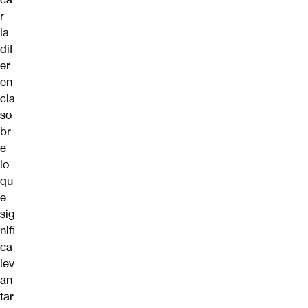
r
la
dif
er
en
cia
so
br
e
lo
qu
e
sig
nifi
ca
lev
an
tar