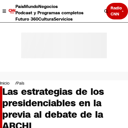
País
Mundo
Negocios
Radio
Podcast y Programas completos
CNN
Futuro 360
Cultura
Servicios
País
Mundo
Negocios
Inicio
País
Las estrategias de los
Deportes
Programas completos
presidenciables en la
Cultura
Servicios
previa al debate de la
Bits
CNN Data
ARCHI
CNN tiempo