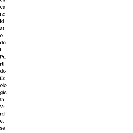
ca
nd
id
at
o
de
l
Pa
rti
do
Ec
olo
gis
ta
Ve
rd
e,
se