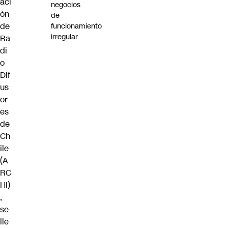
aci
negocios
ón
de
de
funcionamiento
irregular
Ra
di
o
Dif
us
or
es
de
Ch
ile
(A
RC
HI)
,
se
lle