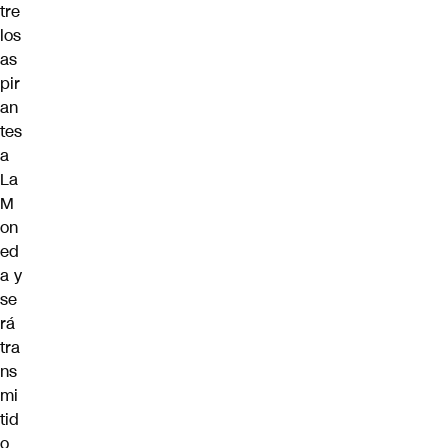
tre
los
as
pir
an
tes
a
La
M
on
ed
a y
se
rá
tra
ns
mi
tid
o