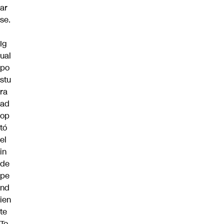
ar
se.
Ig
ual
po
stu
ra
ad
op
tó
el
in
de
pe
nd
ien
te
To