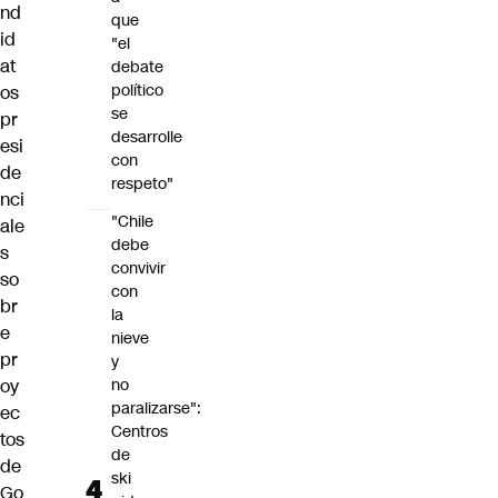
nd
que
id
"el
at
debate
político
os
se
pr
desarrolle
esi
con
de
respeto"
nci
"Chile
ale
debe
s
convivir
so
con
br
la
e
nieve
pr
y
oy
no
paralizarse":
ec
Centros
tos
de
de
ski
Go