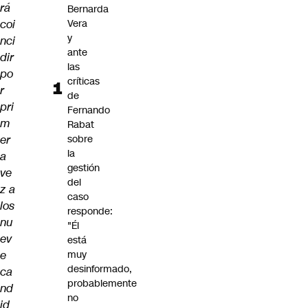
rá
Bernarda
coi
Vera
y
nci
ante
dir
las
po
críticas
r
de
pri
Fernando
m
Rabat
er
sobre
la
a
gestión
ve
del
z a
caso
los
responde:
nu
"Él
ev
está
e
muy
desinformado,
ca
probablemente
nd
no
id