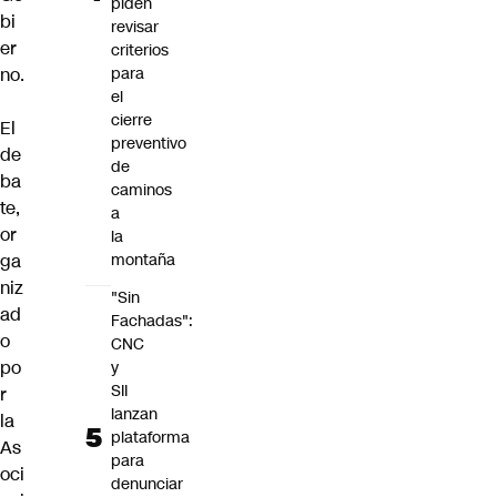
piden
bi
revisar
er
criterios
no.
para
el
cierre
El
preventivo
de
de
ba
caminos
te,
a
or
la
ga
montaña
niz
"Sin
ad
Fachadas":
o
CNC
po
y
SII
r
lanzan
la
plataforma
As
para
oci
denunciar