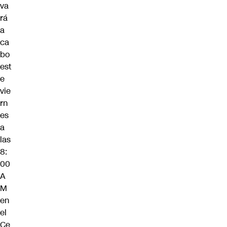
va
rá
a
ca
bo
est
e
vie
rn
es
a
las
8:
00
A
M
en
el
Ce