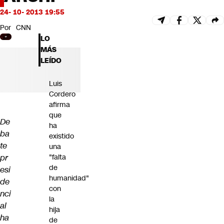
Futuro 360
24- 10- 2013 19:55
Opinión
Por
CNN
LO
MÁS
LEÍDO
Luis
Cordero
afirma
que
De
ha
ba
existido
te
una
pr
"falta
de
esi
humanidad"
de
con
nci
la
al
hija
ha
de