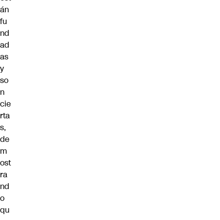
án
fu
nd
ad
as
y
so
n
cie
rta
s,
de
m
ost
ra
nd
o
qu