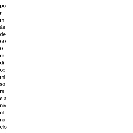
po
r
m
ás
de
60
0
ra
di
oe
mi
so
ra
s a
niv
el
na
cio