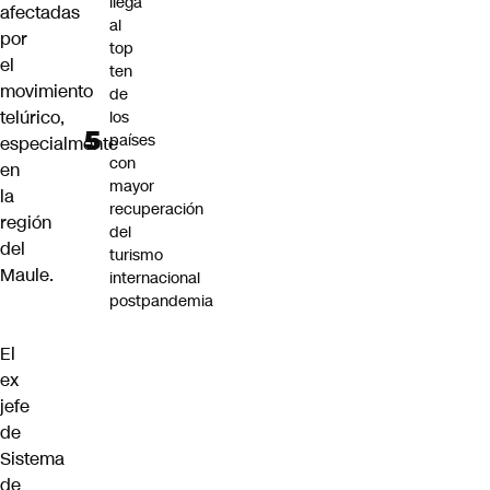
llega
afectadas
al
por
top
el
ten
movimiento
de
telúrico,
los
países
especialmente
con
en
mayor
la
recuperación
región
del
del
turismo
Maule.
internacional
postpandemia
El
ex
jefe
de
Sistema
de