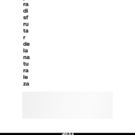
ra
di
sf
ru
ta
r
de
la
na
tu
ra
le
za