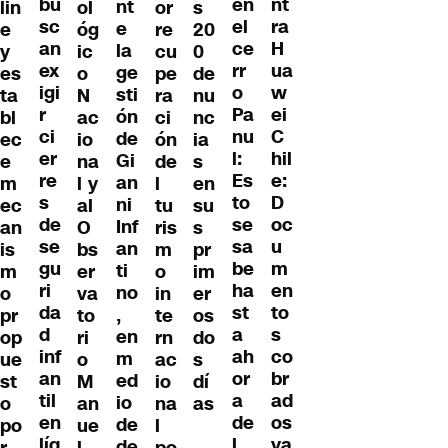
bu
nt
en
nt
lin
ol
or
s
sc
ra
el
e
e
óg
re
20
an
H
ce
la
y
ic
cu
0
ex
ua
rr
ge
es
o
pe
de
igi
w
o
sti
ta
N
ra
nu
r
ei
Pa
ón
bl
ac
ci
nc
ci
C
nu
de
ec
io
ón
ia
er
hil
l:
Gi
e
na
de
s
re
e:
Es
an
m
l y
l
en
s
D
to
ni
ec
al
tu
su
de
oc
se
Inf
an
O
ris
s
se
u
sa
an
is
bs
m
pr
gu
m
be
ti
m
er
o
im
ri
en
ha
no
o
va
in
er
da
to
st
,
pr
to
te
os
d
s
a
en
op
ri
rn
do
inf
co
ah
m
ue
o
ac
s
an
br
or
ed
st
M
io
dí
til
ad
a
io
o
an
na
as
en
os
de
de
po
ue
l
líq
ya
l
de
r
l
po