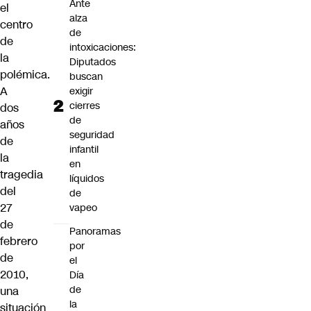
Ante
el
alza
centro
de
de
intoxicaciones:
la
Diputados
polémica.
buscan
A
exigir
cierres
dos
de
años
seguridad
de
infantil
la
en
tragedia
líquidos
del
de
27
vapeo
de
Panoramas
febrero
por
de
el
2010,
Día
de
una
la
situación