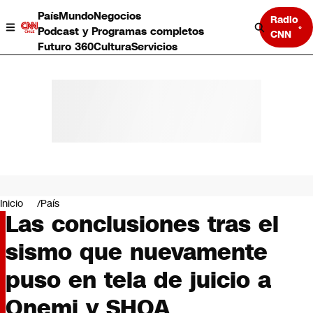
País
Mundo
Negocios
Radio
Podcast y Programas completos
CNN
Futuro 360
Cultura
Servicios
País
Mundo
Negocios
Inicio
País
Las conclusiones tras el
Deportes
Programas completos
sismo que nuevamente
Cultura
Servicios
puso en tela de juicio a
Bits
CNN Data
Onemi y SHOA
CNN tiempo