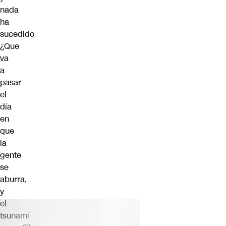
nada
ha
sucedido
¿Que
va
a
pasar
el
día
en
que
la
gente
se
aburra,
y
el
tsunami