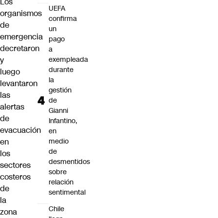
Los
UEFA
organismos
confirma
de
un
emergencia
pago
decretaron
a
y
exempleada
durante
luego
la
levantaron
gestión
las
de
alertas
Gianni
de
Infantino,
evacuación
en
en
medio
de
los
desmentidos
sectores
sobre
costeros
relación
de
sentimental
la
Chile
zona