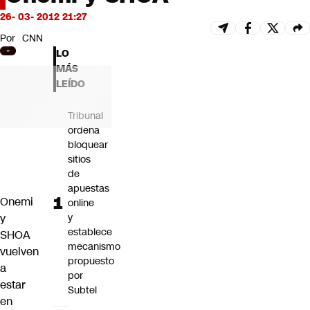
Futuro 360
26- 03- 2012 21:27
Opinión
Por
CNN
LO
MÁS
LEÍDO
Tribunal
ordena
bloquear
sitios
de
apuestas
Onemi
online
y
y
establece
SHOA
mecanismo
vuelven
propuesto
a
por
estar
Subtel
en