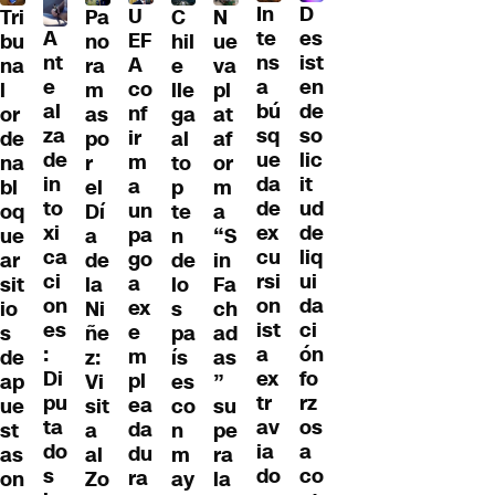
D
In
U
Tri
Pa
C
N
A
es
te
EF
bu
no
hil
ue
nt
ist
ns
A
na
ra
e
va
e
en
a
co
l
m
lle
pl
al
de
bú
nf
or
as
ga
at
za
so
sq
ir
de
po
al
af
de
lic
ue
m
na
r
to
or
in
it
da
a
bl
el
p
m
to
ud
de
un
oq
Dí
te
a
xi
de
ex
pa
ue
a
n
“S
ca
liq
cu
go
ar
de
de
in
ci
ui
rsi
a
sit
la
lo
Fa
on
da
on
ex
io
Ni
s
ch
es
ci
ist
e
s
ñe
pa
ad
:
ón
a
m
de
z:
ís
as
Di
fo
ex
pl
ap
Vi
es
”
pu
rz
tr
ea
ue
sit
co
su
ta
os
av
da
st
a
n
pe
do
a
ia
du
as
al
m
ra
s
co
do
ra
on
Zo
ay
la