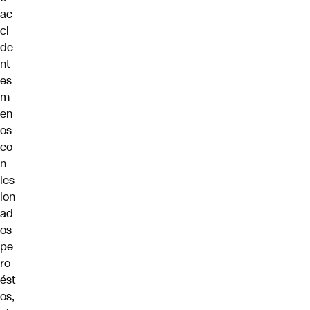
ac
ci
de
nt
es
m
en
os
co
n
les
ion
ad
os
pe
ro
ést
os,