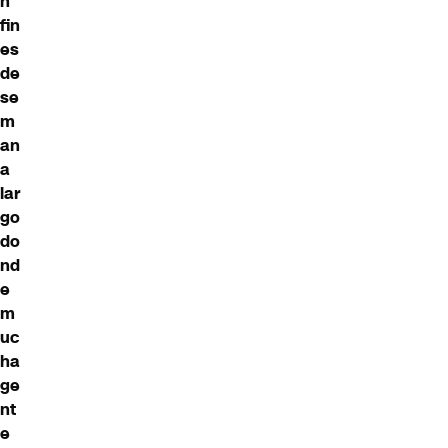
n
fin
es
de
se
m
an
a
lar
go
do
nd
e
m
uc
ha
ge
nt
e