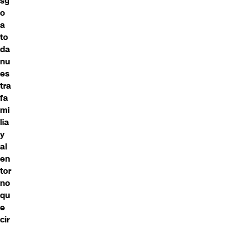
sg
o
a
to
da
nu
es
tra
fa
mi
lia
y
al
en
tor
no
qu
e
cir