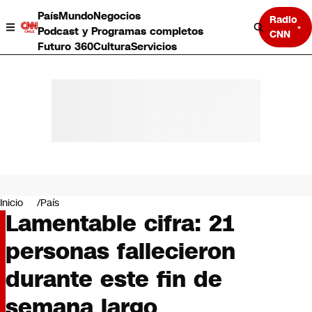
País
Mundo
Negocios
Radio
Podcast y Programas completos
CNN
Futuro 360
Cultura
Servicios
País
Mundo
Negocios
Inicio
País
Lamentable cifra: 21
Deportes
Programas completos
personas fallecieron
Cultura
Servicios
durante este fin de
Bits
CNN Data
semana largo
CNN tiempo