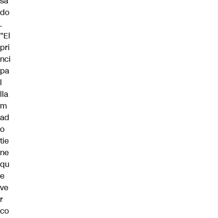
sa
do
.
“El
pri
nci
pa
l
lla
m
ad
o
tie
ne
qu
e
ve
r
co