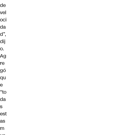
de
vel
oci
da
d”,
dij
o.
Ag
re
gó
qu
e
“to
da
s
est
as
m