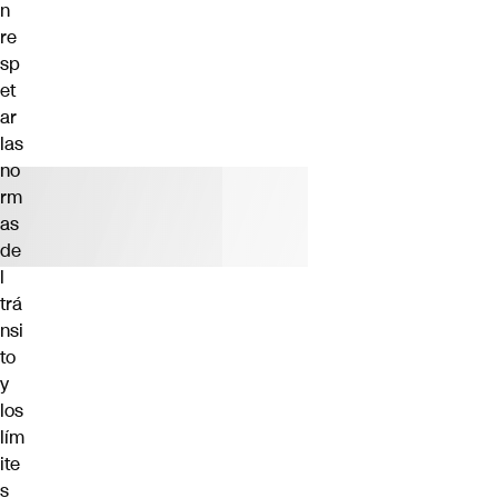
n
re
sp
et
ar
las
no
rm
as
de
l
trá
nsi
to
y
los
lím
ite
s