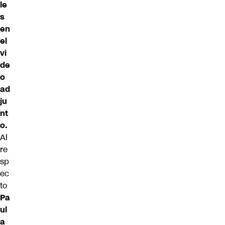
le
s
en
el
vi
de
o
ad
ju
nt
o.
Al
re
sp
ec
to
Pa
ul
a