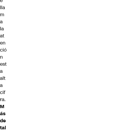
e
lla
m
a
la
at
en
ció
n
est
a
alt
a
cif
ra.
M
ás
de
tal