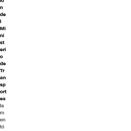
ió
n
de
l
Mi
ni
st
eri
o
de
Tr
an
sp
ort
es
la
m
en
tó