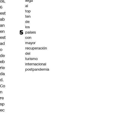
llega
os,
al
6
top
est
ten
ab
de
an
los
en
países
est
con
mayor
ad
recuperación
o
del
de
turismo
eb
internacional
rie
postpandemia
da
d.
Co
n
re
sp
ec