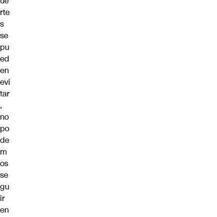
ue
rte
s
se
pu
ed
en
evi
tar
,
no
po
de
m
os
se
gu
ir
en