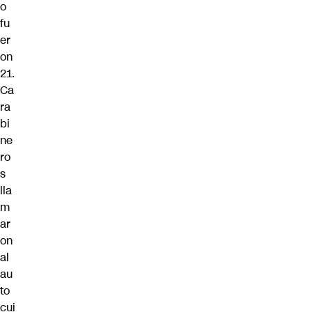
o
fu
er
on
21.
Ca
ra
bi
ne
ro
s
lla
m
ar
on
al
au
to
cui