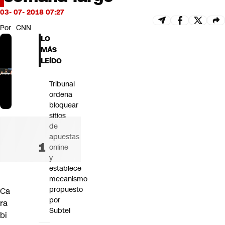
Futuro 360
03- 07- 2018 07:27
Opinión
Por
CNN
LO
MÁS
LEÍDO
Tribunal
ordena
bloquear
sitios
de
apuestas
online
y
establece
mecanismo
propuesto
Ca
por
ra
Subtel
bi