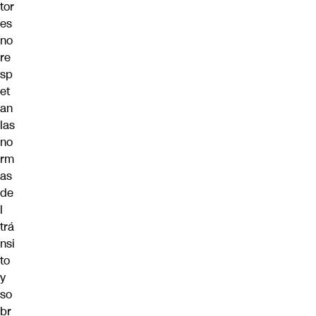
tor
es
no
re
sp
et
an
las
no
rm
as
de
l
trá
nsi
to
y
so
br