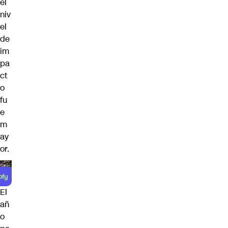
el
niv
el
de
im
pa
ct
o
fu
e
m
ay
or.
El
añ
o