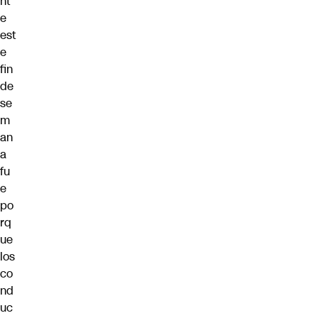
nt
e
est
e
fin
de
se
m
an
a
fu
e
po
rq
ue
los
co
nd
uc