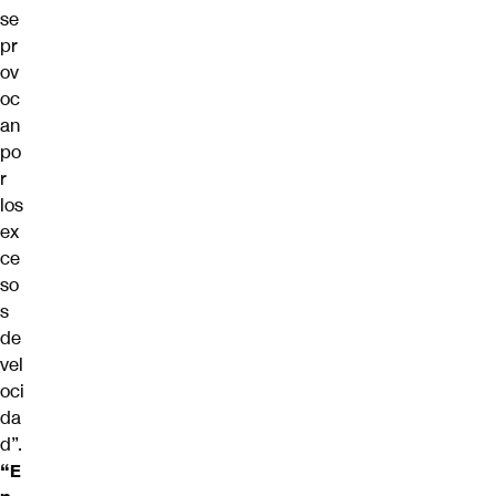
se
pr
ov
oc
an
po
r
los
ex
ce
so
s
de
vel
oci
da
d”.
“E