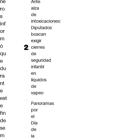
ne
Ante
alza
ro
de
s
intoxicaciones:
inf
Diputados
or
buscan
m
exigir
ó
cierres
qu
de
seguridad
e
infantil
du
en
ra
líquidos
nt
de
e
vapeo
est
Panoramas
e
por
fin
el
de
Día
se
de
m
la