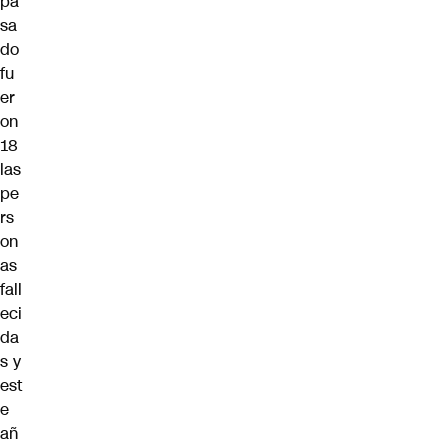
pa
sa
do
fu
er
on
18
las
pe
rs
on
as
fall
eci
da
s y
est
e
añ