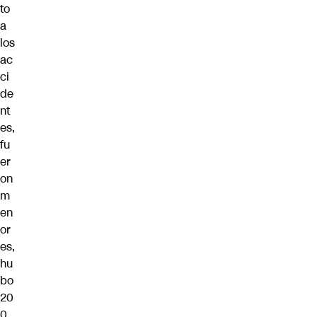
to
a
los
ac
ci
de
nt
es,
fu
er
on
m
en
or
es,
hu
bo
20
0