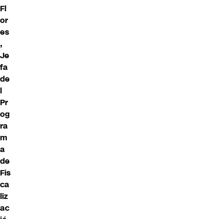
Fl
or
es
,
Je
fa
de
l
Pr
og
ra
m
a
de
Fis
ca
liz
ac