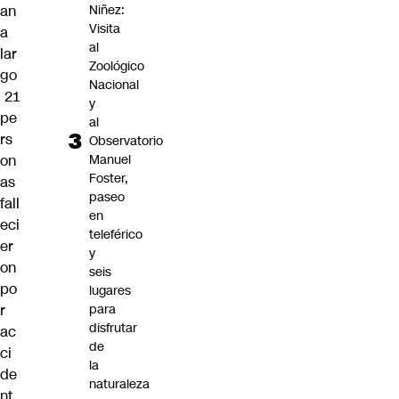
an
Niñez:
Visita
a
al
lar
Zoológico
go
Nacional
21
y
pe
al
rs
Observatorio
on
Manuel
Foster,
as
paseo
fall
en
eci
teleférico
er
y
on
seis
po
lugares
r
para
disfrutar
ac
de
ci
la
de
naturaleza
nt