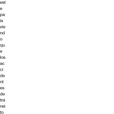
est
e
pa
ís
vie
nd
o
qu
e
los
ac
ci
de
nt
es
de
trá
nsi
to