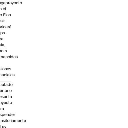
gaproyecto
n el
e Elon
sk
bricará
ips
ra
sla,
bots
manoides
siones
paciales
putado
bertario
esenta
oyecto
ra
spender
ansitoriamente
 Ley