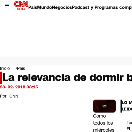
País
Mundo
Negocios
Podcast y Programas comp
País
Mundo
Inicio
País
Negocios
La relevancia de dormir 
Deportes
Programas completos
28- 02- 2018 08:15
Cultura
Por
CNN
Servicios
LO 
Bits
LEÍD
CNN Data
Como
CNN tiempo
todos los
Te
Futuro 360
El
miércoles
Opinión