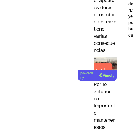
el apetito,
de
es decir,
"E
el cambio
y
en el ciclo
po
tiene
b
ca
varias
consecue
ncias.
Lea el
powered
artículo
by
Por lo
anterior
es
important
e
mantener
estos