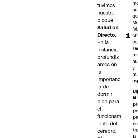
me
tuvimos
co
nuestro
qu
bloque
Mu
Salud en
fa
Directo
.
ch
En la
pa
Te
instancia
ro
profundiz
hu
amos en
y
la
mi
importanc
es
ia de
Di
dormir
li
bien para
pr
el
pr
funcionam
pa
iento del
su
tr
cerebro.
la