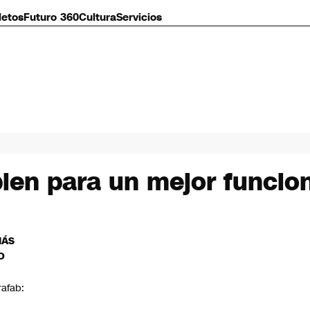
letos
Futuro 360
Cultura
Servicios
bien para un mejor funcio
MÁS
O
rafab: