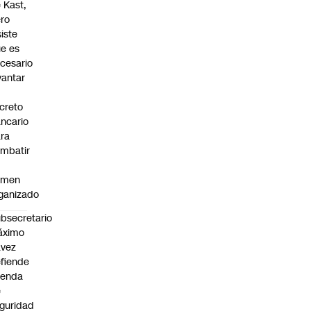
 Kast,
ro
siste
e es
cesario
vantar
creto
ncario
ra
mbatir
imen
ganizado
bsecretario
áximo
avez
fiende
genda
e
guridad