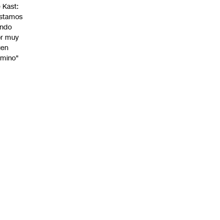
 Kast:
stamos
endo
r muy
uen
mino"