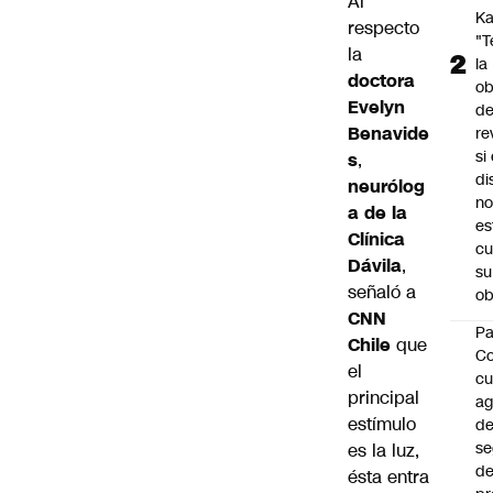
Al
Ka
respecto
"
la
la
doctora
ob
Evelyn
d
Benavide
re
si 
s
,
di
neurólog
no
a de la
es
Clínica
cu
Dávila
,
su
señaló a
ob
CNN
Pa
Chile
que
C
el
cu
principal
a
estímulo
d
se
es la luz,
de
ésta entra