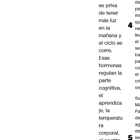
de
se priva
pe
de tener
in
más luz
qu
en la
ne
mañana y
le
el
el ciclo se
se
corre.
ba
Esas
pa
hormonas
co
regulan la
el
parte
cr
cognitiva,
or
el
Su
aprendiza
M
je, la
P
temperatu
de
a
ra
d
corporal,
se