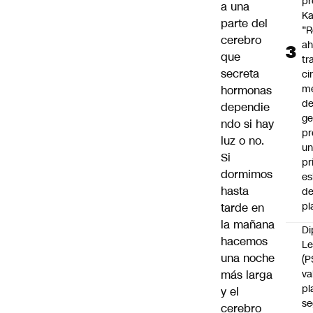
pr
a una
Ka
parte del
“R
cerebro
ah
que
tr
secreta
ci
m
hormonas
d
dependie
ge
ndo si hay
pr
luz o no.
u
Si
pr
dormimos
e
hasta
d
pl
tarde en
la mañana
Di
hacemos
Le
una noche
(P
más larga
va
pl
y el
se
cerebro