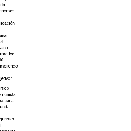
rin:
Tenemos
ligación
e
visar
el
seño
rmativo
tá
mpliendo
jetivo"
rtido
omunista
estiona
genda
e
guridad
l