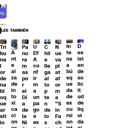
LEE TAMBIÉN
D
In
U
Tri
Pa
C
N
A
es
te
EF
bu
no
hil
ue
nt
ist
ns
A
na
ra
e
va
e
en
a
co
l
m
lle
pl
al
de
bú
nf
or
as
ga
at
za
so
sq
ir
de
po
al
af
de
lic
ue
m
na
r
to
or
in
it
da
a
bl
el
p
m
to
ud
de
un
oq
Dí
te
a
xi
de
ex
pa
ue
a
n
“S
ca
liq
cu
go
ar
de
de
in
ci
ui
rsi
a
sit
la
lo
Fa
on
da
on
ex
io
Ni
s
ch
es