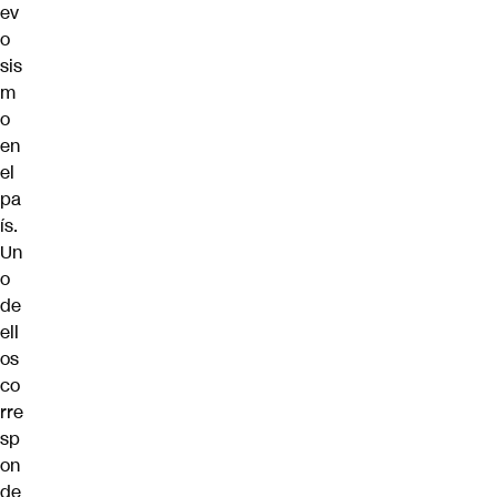
ev
o
sis
m
o
en
el
pa
ís.
Un
o
de
ell
os
co
rre
sp
on
de