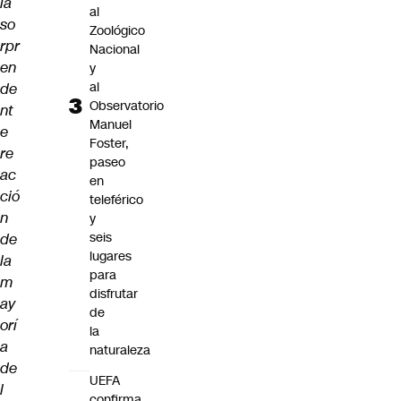
la
al
so
Zoológico
rpr
Nacional
en
y
al
de
Observatorio
nt
Manuel
e
Foster,
re
paseo
ac
en
ció
teleférico
n
y
seis
de
lugares
la
para
m
disfrutar
ay
de
orí
la
a
naturaleza
de
UEFA
l
confirma