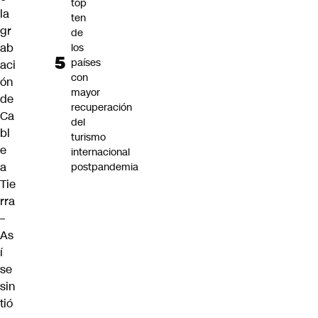
top
la
ten
gr
de
ab
los
países
aci
con
ón
mayor
de
recuperación
Ca
del
bl
turismo
e
internacional
a
postpandemia
Tie
rra
–
As
í
se
sin
tió