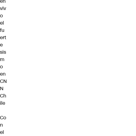
en
viv
o
el
fu
ert
e
sis
m
o
en
CN
N
Ch
ile
Co
n
el