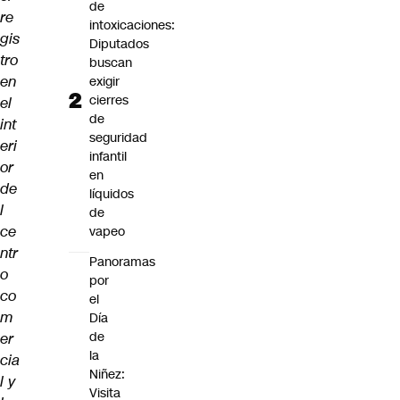
de
re
intoxicaciones:
gis
Diputados
tro
buscan
en
exigir
cierres
el
de
int
seguridad
eri
infantil
or
en
de
líquidos
l
de
ce
vapeo
ntr
Panoramas
o
por
co
el
m
Día
de
er
la
cia
Niñez:
l y
Visita