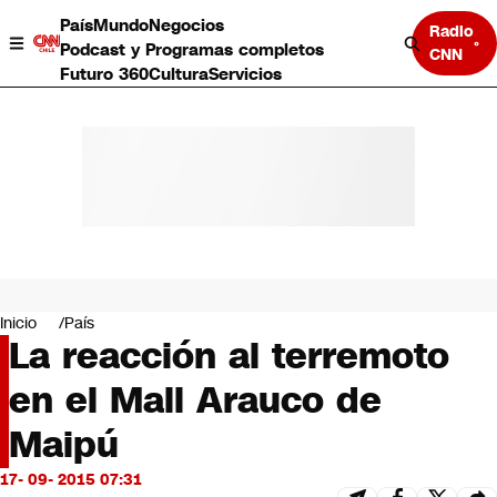
País
Mundo
Negocios
Radio
Podcast y Programas completos
CNN
Futuro 360
Cultura
Servicios
País
Mundo
Negocios
Inicio
País
La reacción al terremoto
Deportes
Programas completos
en el Mall Arauco de
Cultura
Servicios
Maipú
Bits
CNN Data
17- 09- 2015 07:31
CNN tiempo