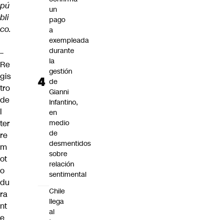
pú
un
bli
pago
co.
a
exempleada
durante
–
la
Re
gestión
gis
de
tro
Gianni
de
Infantino,
l
en
ter
medio
de
re
desmentidos
m
sobre
ot
relación
o
sentimental
du
Chile
ra
llega
nt
al
e