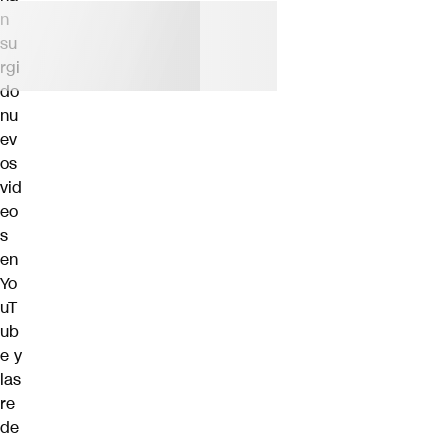
n
su
rgi
do
nu
ev
os
vid
eo
s
en
Yo
uT
ub
e y
las
re
de