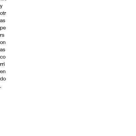
y
otr
as
pe
rs
on
as
co
rri
en
do
.