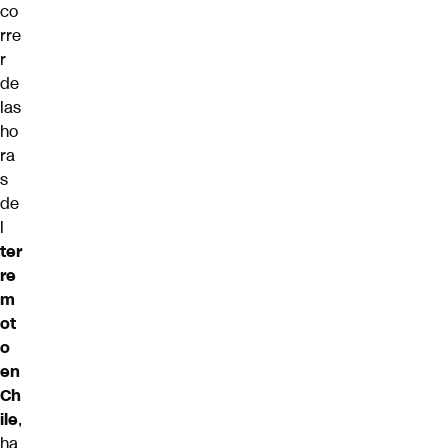
co
rre
r
de
las
ho
ra
s
de
l
ter
re
m
ot
o
en
Ch
ile
,
ha