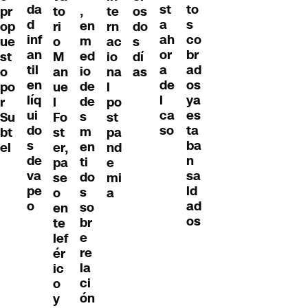
da
to
st
,
pr
to
te
os
d
s
a
en
op
ri
rn
do
inf
co
ah
m
ue
o
ac
s
an
br
or
ed
st
M
io
dí
til
ad
a
io
o
an
na
as
en
os
de
de
po
ue
l
líq
ya
l
de
r
l
po
ui
es
ca
s
Su
Fo
st
do
ta
so
m
bt
st
pa
s
ba
en
el
er,
nd
de
n
ti
pa
e
va
sa
do
se
mi
pe
ld
s
o
a
o
ad
so
en
os
br
te
e
lef
re
ér
la
ic
ci
o
ón
y