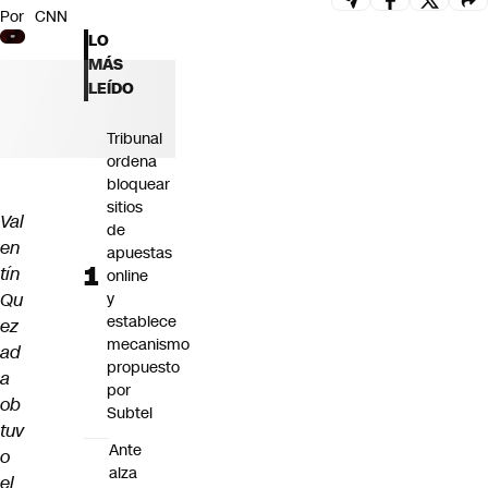
Por
CNN
Futuro 360
LO
Opinión
MÁS
LEÍDO
Tribunal
ordena
bloquear
sitios
Val
de
en
apuestas
tín
online
Qu
y
establece
ez
mecanismo
ad
propuesto
a
por
ob
Subtel
tuv
Ante
o
alza
el