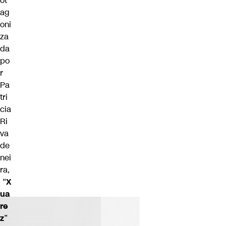
ot
ag
oni
za
da
po
r
Pa
tri
cia
Ri
va
de
nei
ra,
“
X
ua
re
z
”