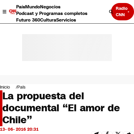
País
Mundo
Negocios
Radio
Podcast y Programas completos
CNN
Futuro 360
Cultura
Servicios
País
Mundo
Negocios
Inicio
País
La propuesta del
Deportes
Programas completos
documental “El amor de
Cultura
Servicios
Chile”
Bits
CNN Data
13- 06- 2016 20:31
CNN tiempo