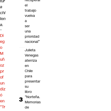
recuperar
tur
el
a
trabajo
chi
vuelva
len
a
a.
ser
–
una
Di
prioridad
eg
nacional”
o
Julieta
M
Venegas
uñ
aterriza
oz
en
pr
Chile
para
of
presentar
un
su
diz
libro
ó
“Norteña.
en
Memorias
“Tr
de