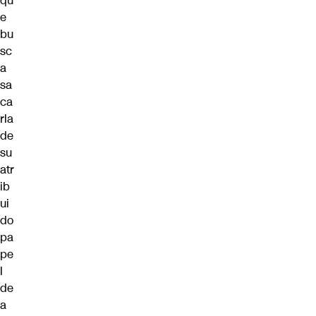
qu
e
bu
sc
a
sa
ca
rla
de
su
atr
ib
ui
do
pa
pe
l
de
a