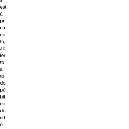
s
est
á
pr
es
en
te,
ab
ier
to
a
to
do
pú
bli
co
de
sd
e