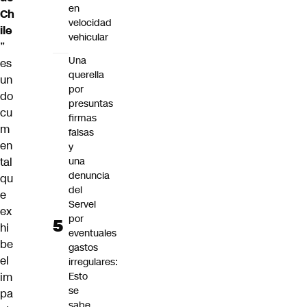
en
Ch
velocidad
ile
vehicular
”
Una
es
querella
un
por
do
presuntas
cu
firmas
m
falsas
en
y
tal
una
denuncia
qu
del
e
Servel
ex
por
hi
eventuales
be
gastos
el
irregulares:
im
Esto
se
pa
sabe