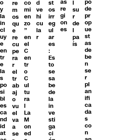
as
po
o
co
d
st
l
re
re
de
y
mi
ve
os
su
m
gi
pr
la
en
hi
irr
r
os
on
op
in
zo
cu
eg
de
qu
es
ue
cl
”
la
ul
l
e
st
uy
en
r
ar
pa
re
as
e
el
es
ís
cu
de
en
C
:
pe
be
tr
en
Es
ra
n
e
tr
to
r
se
la
o
se
el
r
s
C
sa
tr
pl
po
ul
be
ab
an
si
tu
de
aj
ifi
bl
ra
la
o
ca
es
l
in
vu
da
ca
La
ve
el
s
nd
M
sti
va
co
id
on
ga
a
n
at
ed
ci
se
an