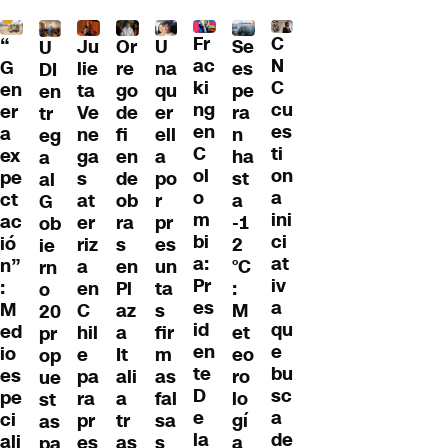
Fr
C
“
Ju
Or
U
Se
U
ac
N
G
lie
re
na
es
DI
ki
C
en
ta
go
qu
pe
en
ng
cu
er
Ve
de
er
ra
tr
en
es
a
ne
fi
ell
n
eg
C
ti
ex
ga
en
a
ha
a
ol
on
pe
s
de
po
st
al
o
a
ct
at
ob
r
a
G
m
ini
ac
er
ra
pr
-1
ob
bi
ci
ió
riz
s
es
2
ie
a:
at
n”
a
en
un
°C
rn
Pr
iv
:
en
Pl
ta
:
o
es
a
M
C
az
s
M
20
id
qu
ed
hil
a
fir
et
pr
en
e
io
e
It
m
eo
op
te
bu
es
pa
ali
as
ro
ue
D
sc
pe
ra
a
fal
lo
st
e
a
ci
pr
tr
sa
gí
as
la
de
ali
es
as
s
a
pa