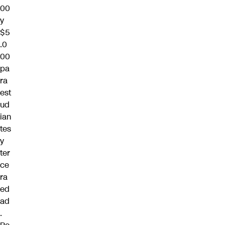
00
y
$5
.0
00
pa
ra
est
ud
ian
tes
y
ter
ce
ra
ed
ad
.