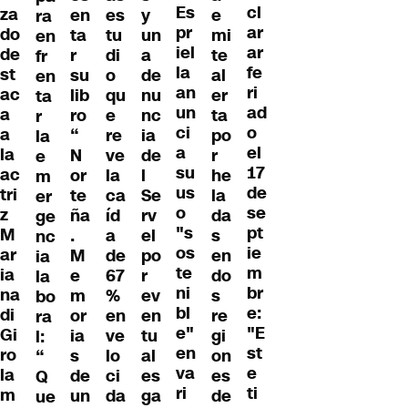
Es
cl
za
en
es
y
e
ra
pr
ar
do
ta
tu
un
mi
en
iel
ar
de
r
di
a
te
fr
la
fe
st
su
o
de
al
en
an
ri
ac
lib
qu
nu
er
ta
un
ad
a
ro
e
nc
ta
r
ci
o
a
“
re
ia
po
la
a
el
la
N
ve
de
r
e
su
17
ac
or
la
l
he
m
us
de
tri
te
ca
Se
la
er
o
se
z
ña
íd
rv
da
ge
"s
pt
M
.
a
el
s
nc
os
ie
ar
M
de
po
en
ia
te
m
ia
e
67
r
do
la
ni
br
na
m
%
ev
s
bo
bl
e:
di
or
en
en
re
ra
e"
"E
Gi
ia
ve
tu
gi
l:
en
st
ro
s
lo
al
on
“
va
e
la
de
ci
es
es
Q
ri
ti
m
un
da
ga
de
ue