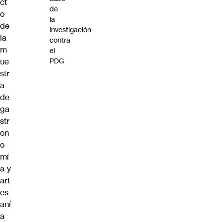
ct
de
o
la
de
investigación
la
contra
m
el
ue
PDG
str
a
de
ga
str
on
o
mí
a y
art
es
aní
a