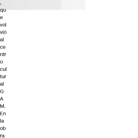
,
qu
e
vol
vió
al
ce
ntr
o
cul
tur
al
G
A
M.
En
la
ob
ra