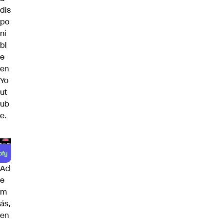
dis
po
ni
bl
e
en
Yo
ut
ub
e.
Ad
e
m
ás,
en