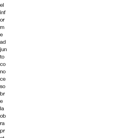
el
inf
or
m
e
ad
jun
to
co
no
ce
so
br
e
la
ob
ra
pr