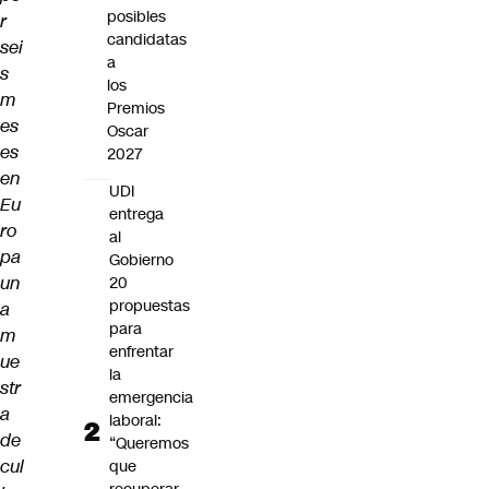
posibles
r
candidatas
sei
a
s
los
m
Premios
es
Oscar
es
2027
en
UDI
Eu
entrega
ro
al
pa
Gobierno
un
20
propuestas
a
para
m
enfrentar
ue
la
str
emergencia
a
laboral:
de
“Queremos
cul
que