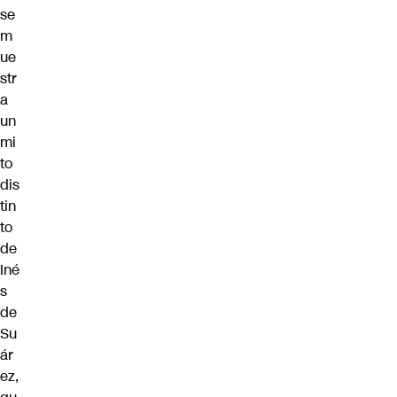
se
m
ue
str
a
un
mi
to
dis
tin
to
de
Iné
s
de
Su
ár
ez,