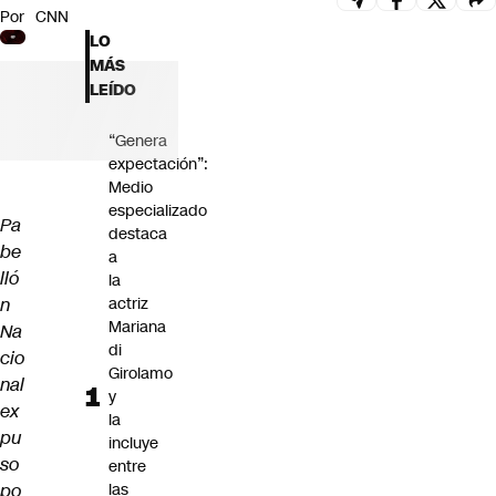
Por
CNN
Futuro 360
LO
Opinión
MÁS
LEÍDO
“Genera
expectación”:
Medio
especializado
Pa
destaca
be
a
lló
la
n
actriz
Mariana
Na
di
cio
Girolamo
nal
y
ex
la
pu
incluye
so
entre
po
las