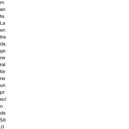
m
an
te.
La
en
tra
da
ge
ne
ral
tie
ne
un
pr
eci
o
de
$8
.0