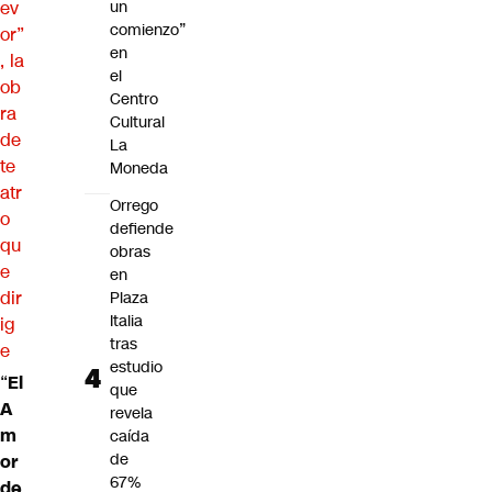
ev
un
comienzo”
or”
en
, la
el
ob
Centro
ra
Cultural
de
La
te
Moneda
atr
Orrego
o
defiende
qu
obras
e
en
dir
Plaza
Italia
ig
tras
e
estudio
“
El
que
A
revela
m
caída
de
or
67%
de