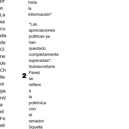
br
toda
e.
la
La
información"
es
"Las
cu
apreciaciones
ela
políticas ya
de
han
quedado
Ci
completamente
ne
superadas":
de
Subsecretario
Ch
Pavez
ile
se
or
refiere
ga
a
la
niz
polémica
a
con
el
el
Fe
senador
sti
Squella