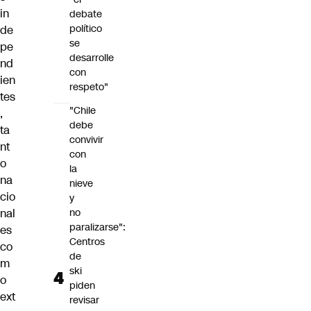
in
debate
político
de
se
pe
desarrolle
nd
con
ien
respeto"
tes
"Chile
,
debe
ta
convivir
nt
con
o
la
na
nieve
cio
y
nal
no
paralizarse":
es
Centros
co
de
m
ski
o
piden
ext
revisar