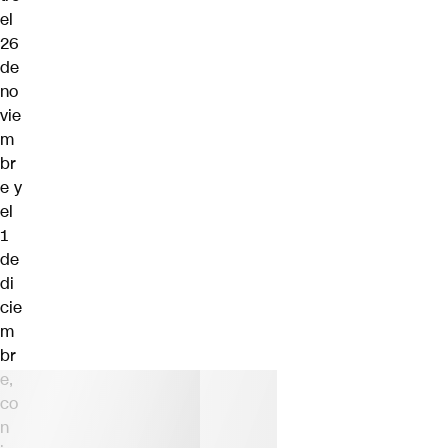
el
26
de
no
vie
m
br
e y
el
1
de
di
cie
m
br
e,
co
n