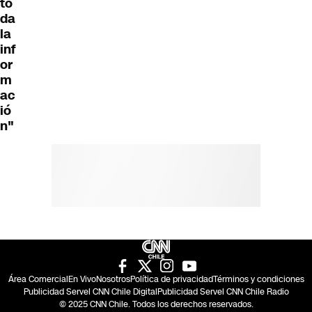
to
da
la
inf
or
m
ac
ió
n"
Área Comercial
En Vivo
Nosotros
Política de privacidad
Términos y condiciones
Publicidad Servel CNN Chile Digital
Publicidad Servel CNN Chile Radio
© 2025 CNN Chile. Todos los derechos reservados.