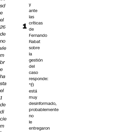
y
sd
ante
e
las
el
críticas
26
de
de
Fernando
no
Rabat
vie
sobre
la
m
gestión
br
del
e
caso
ha
responde:
sta
"Él
el
está
1
muy
desinformado,
de
probablemente
di
no
cie
le
m
entregaron