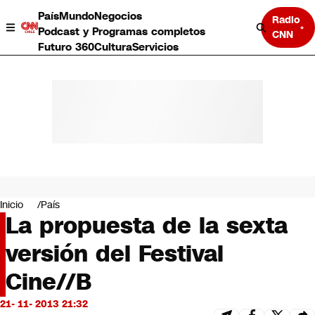
País
Mundo
Negocios
Radio
Podcast y Programas completos
CNN
Futuro 360
Cultura
Servicios
País
Mundo
Negocios
Inicio
País
La propuesta de la sexta
Deportes
Programas completos
versión del Festival
Cultura
Servicios
Cine//B
Bits
CNN Data
21- 11- 2013 21:32
CNN tiempo