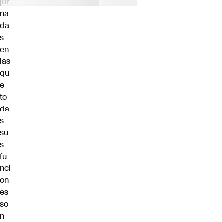
jor
na
da
s
en
las
qu
e
to
da
s
su
s
fu
nci
on
es
so
n