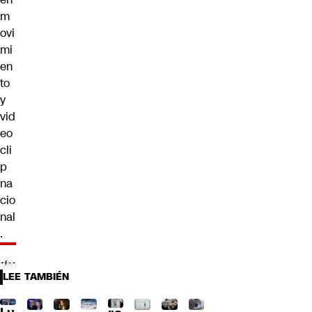
m
ovi
mi
en
to
y
vid
eo
cli
p
na
cio
nal
.
LEE TAMBIÉN