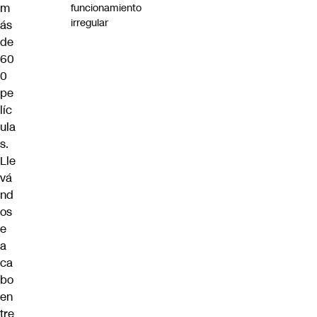
m
funcionamiento
irregular
ás
de
60
0
pe
líc
ula
s.
Lle
vá
nd
os
e
a
ca
bo
en
tre