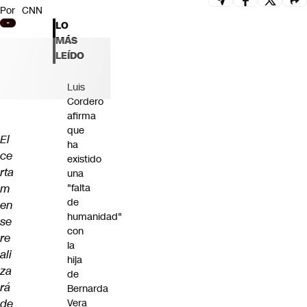
Por
CNN
Futuro 360
LO
Opinión
MÁS
LEÍDO
Luis
Cordero
afirma
que
El
ha
ce
existido
rta
una
m
"falta
de
en
humanidad"
se
con
re
la
ali
hija
za
de
rá
Bernarda
de
Vera