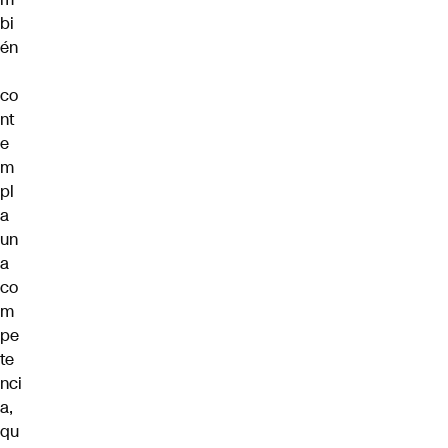
bi
én
co
nt
e
m
pl
a
un
a
co
m
pe
te
nci
a,
qu