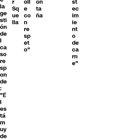
r
oll
on
st
la
Sq
e
ta
ec
ge
ue
co
ña
im
sti
lla
n
ie
ón
re
nt
de
sp
o
l
et
de
ca
o"
ca
so
rn
re
e"
sp
on
de
:
"É
l
es
tá
m
uy
de