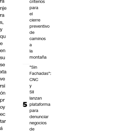
ra
criterios
nje
para
el
ra
cierre
s,
preventivo
y
de
qu
caminos
e
a
en
la
su
montaña
se
"Sin
xta
Fachadas":
ve
CNC
rsi
y
SII
ón
lanzan
pr
plataforma
oy
para
ec
denunciar
tar
negocios
á
de