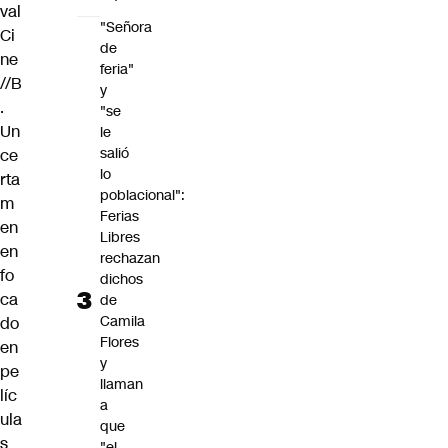
val
"Señora
Ci
de
ne
feria"
//B
y
.
"se
Un
le
salió
ce
lo
rta
poblacional":
m
Ferias
en
Libres
en
rechazan
fo
dichos
ca
de
Camila
do
Flores
en
y
pe
llaman
líc
a
ula
que
s
"el