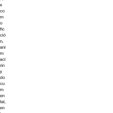
s
co
m
o
fic
ció
n,
ani
m
aci
ón
y
do
cu
m
en
tal,
en