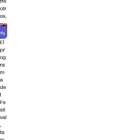
tre
otr
os.
El
pr
og
ra
m
a
de
l
Fe
sti
val
,
ta
m