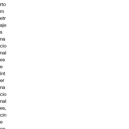
rto
m
etr
aje
s
na
cio
nal
es
e
int
er
na
cio
nal
es,
cin
e
en