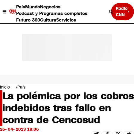
País
Mundo
Negocios
Radio
Podcast y Programas completos
CNN
Futuro 360
Cultura
Servicios
País
Mundo
Negocios
Inicio
País
La polémica por los cobros
Deportes
Programas completos
indebidos tras fallo en
Cultura
Servicios
contra de Cencosud
Bits
CNN Data
26- 04- 2013 18:06
CNN tiempo