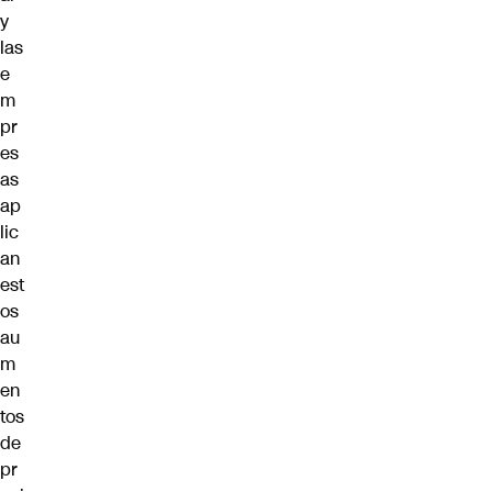
y
las
e
m
pr
es
as
ap
lic
an
est
os
au
m
en
tos
de
pr