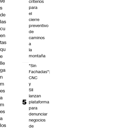
vé
criterios
s
para
el
de
cierre
las
preventivo
cu
de
en
caminos
tas
a
qu
la
e
montaña
lle
"Sin
ga
Fachadas":
n
CNC
m
y
SII
es
lanzan
a
plataforma
m
para
es
denunciar
a
negocios
los
de