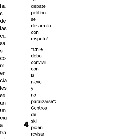
ha
debate
político
s
se
de
desarrolle
las
con
ca
respeto"
sa
"Chile
s
debe
co
convivir
m
con
er
la
cia
nieve
les
y
se
no
paralizarse":
an
Centros
un
de
cia
ski
a
piden
tra
revisar