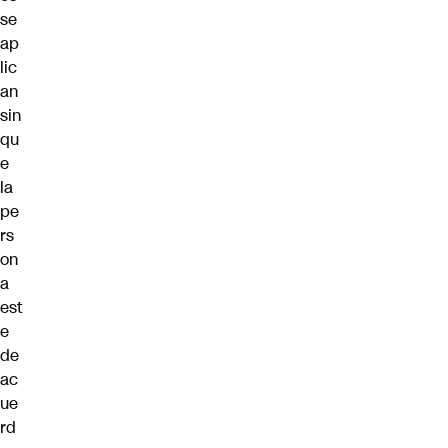
se
ap
lic
an
sin
qu
e
la
pe
rs
on
a
est
e
de
ac
ue
rd