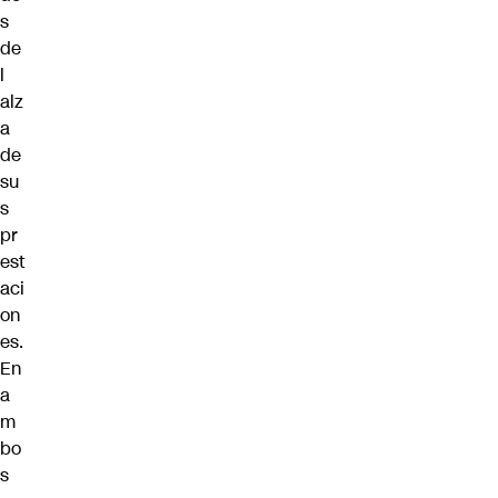
s
de
l
alz
a
de
su
s
pr
est
aci
on
es.
En
a
m
bo
s