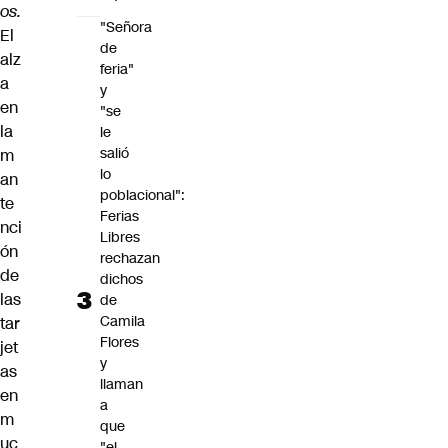
os.
"Señora
El
de
alz
feria"
a
y
en
"se
la
le
salió
m
lo
an
poblacional":
te
Ferias
nci
Libres
ón
rechazan
de
dichos
las
de
Camila
tar
Flores
jet
y
as
llaman
en
a
m
que
uc
"el