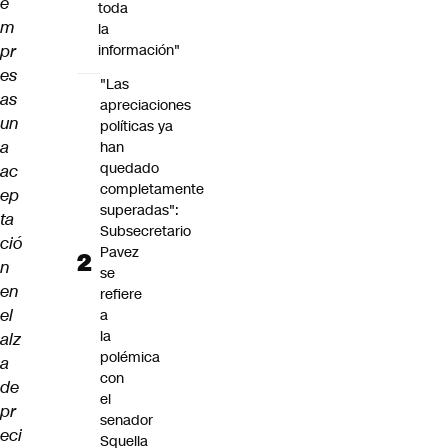
e
toda
m
la
pr
información"
es
"Las
as
apreciaciones
un
políticas ya
a
han
quedado
ac
completamente
ep
superadas":
ta
Subsecretario
ció
Pavez
n
se
en
refiere
el
a
la
alz
polémica
a
con
de
el
pr
senador
eci
Squella