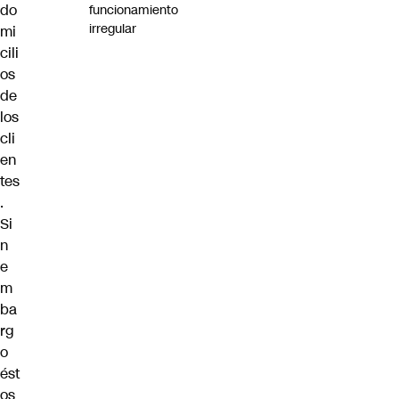
do
funcionamiento
irregular
mi
cili
os
de
los
cli
en
tes
.
Si
n
e
m
ba
rg
o
ést
os