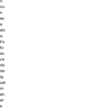
o
co
n
es
a
alz
a.
Es
to
su
ce
de
de
ig
ual
m
an
er
a