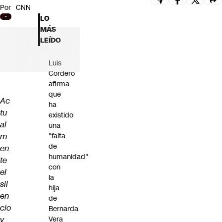
Por
CNN
Futuro 360
LO
Opinión
MÁS
LEÍDO
Luis
Cordero
afirma
que
Ac
ha
tu
existido
al
una
m
"falta
de
en
humanidad"
te
con
el
la
sil
hija
en
de
cio
Bernarda
y
Vera