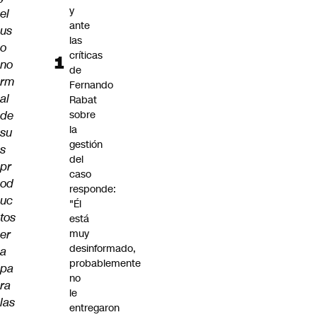
y
el
ante
us
las
o
críticas
no
de
rm
Fernando
al
Rabat
de
sobre
la
su
gestión
s
del
pr
caso
od
responde:
uc
"Él
tos
está
er
muy
desinformado,
a
probablemente
pa
no
ra
le
las
entregaron