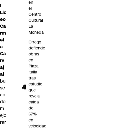
en
l
el
Lic
Centro
eo
Cultural
Ca
La
Moneda
rm
el
Orrego
a
defiende
Ca
obras
rv
en
Plaza
aj
Italia
al
tras
bu
estudio
sc
que
an
revela
do
caída
m
de
67%
ejo
en
rar
velocidad