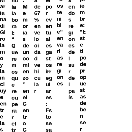
M
.
a
el
s
nc
os
ie
ar
M
de
po
en
ia
te
m
ia
e
67
r
do
la
ni
br
na
m
%
ev
s
bo
bl
e:
di
or
en
en
re
ra
e"
"E
Gi
ia
ve
tu
gi
l:
en
st
ro
s
lo
al
on
“
va
e
la
de
ci
es
es
Q
ri
ti
m
un
da
ga
de
ue
as
po
o
co
d
st
l
re
re
de
y
mi
ve
os
su
m
gi
pr
la
en
hi
irr
r
os
on
op
in
zo
cu
eg
de
qu
es
ue
cl
”
la
ul
l
e
st
uy
en
r
ar
pa
re
as
e
el
es
ís
cu
de
en
C
:
pe
be
tr
en
Es
ra
n
e
tr
to
r
se
la
o
se
el
r
s
C
sa
tr