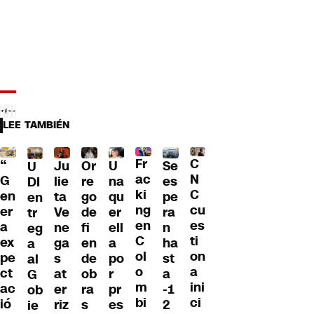
LEE TAMBIÉN
Fr
C
“
Ju
Or
U
Se
U
ac
N
G
lie
re
na
es
DI
ki
C
en
ta
go
qu
pe
en
ng
cu
er
Ve
de
er
ra
tr
en
es
a
ne
fi
ell
n
eg
C
ti
ex
ga
en
a
ha
a
ol
on
pe
s
de
po
st
al
o
a
ct
at
ob
r
a
G
m
ini
ac
er
ra
pr
-1
ob
bi
ci
ió
riz
s
es
2
ie