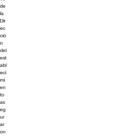
de
la
Dir
ec
ció
n
del
est
abl
eci
mi
en
to
as
eg
ur
ar
on