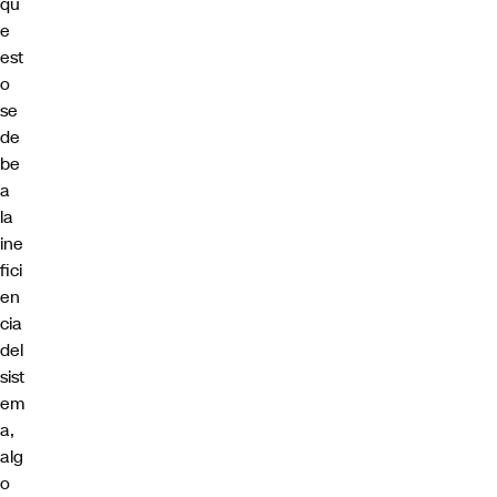
qu
e
est
o
se
de
be
a
la
ine
fici
en
cia
del
sist
em
a,
alg
o