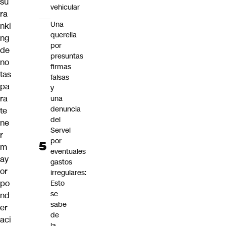
su
vehicular
ra
Una
nki
querella
ng
por
de
presuntas
no
firmas
tas
falsas
pa
y
ra
una
denuncia
te
del
ne
Servel
r
por
m
eventuales
ay
gastos
or
irregulares:
po
Esto
se
nd
sabe
er
de
aci
la