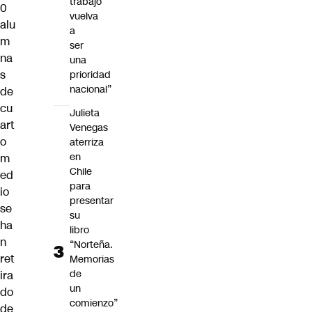
trabajo
0
vuelva
alu
a
m
ser
na
una
s
prioridad
nacional”
de
cu
Julieta
art
Venegas
o
aterriza
en
m
Chile
ed
para
io
presentar
se
su
ha
libro
n
“Norteña.
ret
Memorias
de
ira
un
do
comienzo”
de