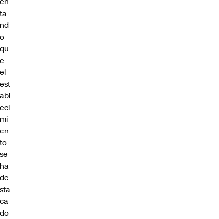
en
ta
nd
o
qu
e
el
est
abl
eci
mi
en
to
se
ha
de
sta
ca
do