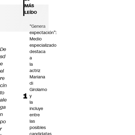
Futuro 360
MÁS
Opinión
LEÍDO
“Genera
expectación”:
Medio
especializado
De
destaca
sd
a
e
la
el
actriz
Mariana
re
di
cin
Girolamo
to
y
ale
la
ga
incluye
n
entre
po
las
posibles
r
candidatas