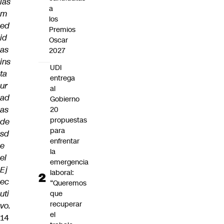
las
a
m
los
ed
Premios
id
Oscar
as
2027
ins
UDI
ta
entrega
ur
al
ad
Gobierno
as
20
propuestas
de
para
sd
enfrentar
e
la
el
emergencia
Ej
laboral:
ec
“Queremos
uti
que
recuperar
vo.
el
14