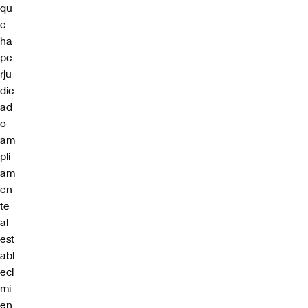
qu
e
ha
pe
rju
dic
ad
o
am
pli
am
en
te
al
est
abl
eci
mi
en