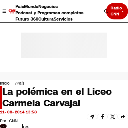
País
Mundo
Negocios
Radio
Podcast y Programas completos
CNN
Futuro 360
Cultura
Servicios
País
Mundo
Negocios
Inicio
País
La polémica en el Liceo
Deportes
Programas completos
Carmela Carvajal
Cultura
Servicios
11- 08- 2014 13:58
Bits
CNN Data
Por
CNN
CNN tiempo
LO