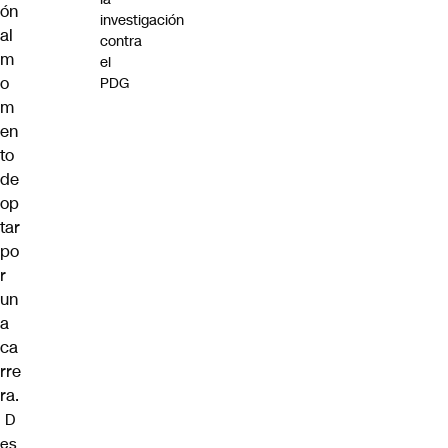
ón
investigación
al
contra
m
el
o
PDG
m
en
to
de
op
tar
po
r
un
a
ca
rre
ra.
D
es