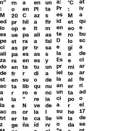
a:
at
n”
a
en
un
°C
rn
Pr
iv
:
en
Pl
ta
:
o
es
a
M
C
az
s
M
20
id
qu
ed
hil
a
fir
et
pr
en
e
io
e
It
m
eo
op
te
bu
es
pa
ali
as
ro
ue
D
sc
pe
ra
a
fal
lo
st
e
a
ci
pr
tr
sa
gí
as
la
de
ali
es
as
s
a
pa
Es
cl
za
en
es
y
e
ra
pr
ar
do
ta
tu
un
mi
en
iel
ar
de
r
di
a
te
fr
la
fe
st
su
o
de
al
en
an
ri
ac
lib
qu
nu
er
ta
un
ad
a
ro
e
nc
ta
r
ci
o
a
“
re
ia
po
la
a
el
la
N
ve
de
r
e
su
17
ac
or
la
l
he
m
us
de
tri
te
ca
Se
la
er
o
se
z
ña
íd
rv
da
ge
"s
pt