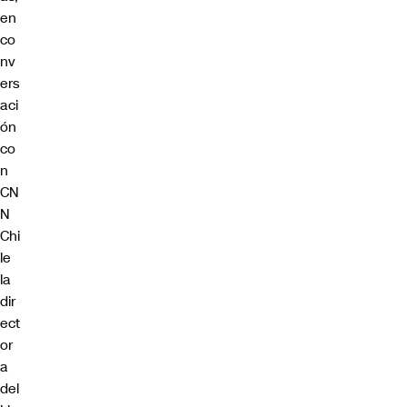
en
co
nv
ers
aci
ón
co
n
CN
N
Chi
le
la
dir
ect
or
a
del