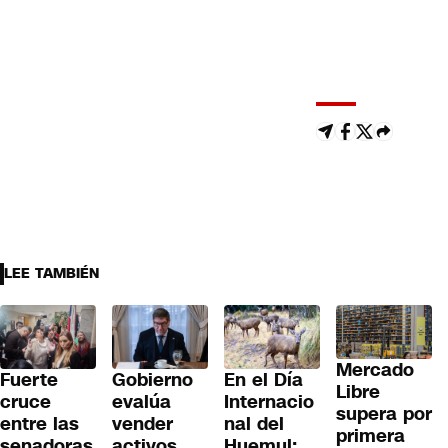
LEE TAMBIÉN
Mercado
Fuerte
En el Día
Gobierno
Libre
cruce
Internacio
evalúa
supera por
entre las
nal del
vender
primera
senadoras
Huemul:
activos