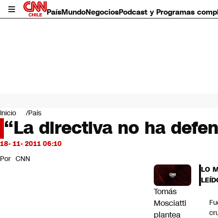
País
Mundo
Negocios
Podcast y Programas comp
País
Mundo
Inicio
País
Negocios
“La directiva no ha defe
Deportes
Programas completos
18- 11- 2011 06:10
Cultura
Por
CNN
Servicios
LO 
Bits
LEÍD
CNN Data
Tomás
CNN tiempo
Mosciatti
Fu
Futuro 360
cr
plantea
Opinión