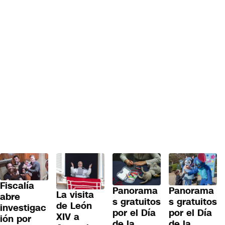
Fiscalía
Panorama
Panorama
La visita
abre
s gratuitos
s gratuitos
de León
investigac
por el Día
por el Día
XIV a
ión por
de la
de la