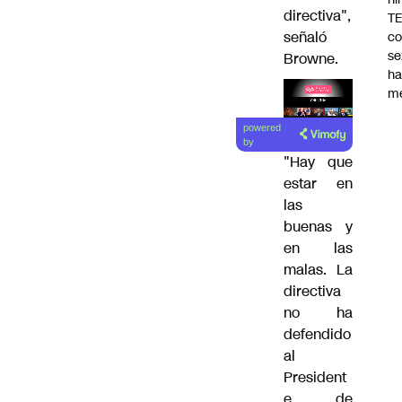
directiva",
TE
señaló
co
se
Browne.
ha
m
Lea el
powered
artículo
by
"Hay que
estar en
las
buenas y
en las
malas. La
directiva
no ha
defendido
al
President
e de