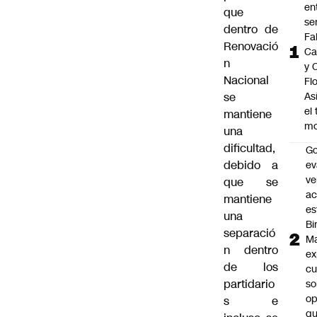
en
que
se
dentro de
Fa
Renovació
Ca
n
y 
Nacional
Fl
se
As
el
mantiene
m
una
dificultad,
Go
debido a
ev
ve
que se
ac
mantiene
es
una
Bi
separació
M
n dentro
ex
de los
cu
partidario
so
op
s e
qu