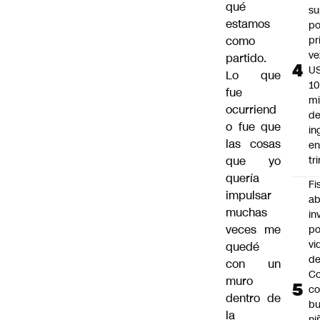
qué
su
estamos
po
como
pr
ve
partido.
U
Lo que
1
fue
mi
ocurriend
d
o fue que
in
las cosas
en
que yo
tr
quería
Fi
impulsar
ab
muchas
in
veces me
po
vi
quedé
de
con un
Co
muro
c
dentro de
bu
la
ni