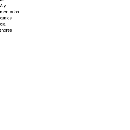
A y
mentarios
xuales
cia
enores