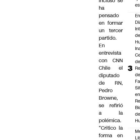
incluso se
es
ha
pensado
En
Dí
en formar
In
un tercer
de
partido.
Hu
En
In
entrevista
Ce
con CNN
d
Chile el
Re
d
diputado
F
de RN,
Si
Pedro
en
Browne,
Re
se refirió
Bi
a la
de
polémica.
Hu
"Critico la
M
forma en
Li