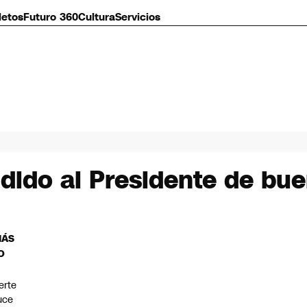
letos
Futuro 360
Cultura
Servicios
ndido al Presidente de b
MÁS
O
erte
uce