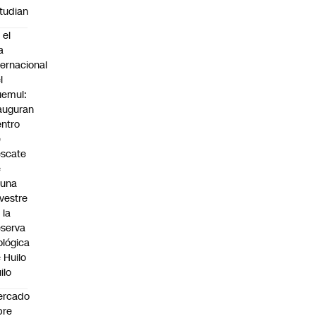
tudian
 el
a
ternacional
l
emul:
auguran
ntro
e
scate
e
auna
lvestre
 la
serva
ológica
 Huilo
ilo
ercado
bre