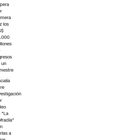
pera
r
imera
z los
S$
0.000
llones
e
gresos
 un
imestre
scalía
re
vestigación
r
deo
 "La
fradía"
on
rlas a
ños