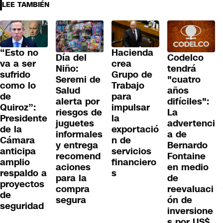
LEE TAMBIÉN
“Esto no
Hacienda
Día del
Codelco
va a ser
crea
Niño:
tendrá
sufrido
Grupo de
Seremi de
"cuatro
como lo
Trabajo
Salud
años
de
para
alerta por
difíciles":
Quiroz”:
impulsar
riesgos de
La
Presidente
la
juguetes
advertenci
de la
exportació
informales
a de
Cámara
n de
y entrega
Bernardo
anticipa
servicios
recomend
Fontaine
amplio
financiero
aciones
en medio
respaldo a
s
para la
de
proyectos
compra
reevaluaci
de
segura
ón de
seguridad
inversione
s por US$