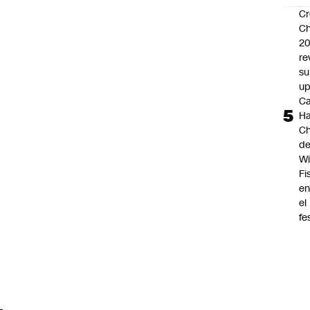
Cr
Ch
2
re
su
up
Ca
Ha
Ch
d
Wi
Fi
e
el
fe