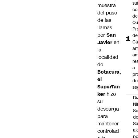
su
muestra
co
del paso
de
de las
Qu
llamas
Pr
por
San
de
Javier
en
Cá
an
la
am
localidad
re
de
a
Botacura,
pr
el
de
SuperTan
se
ker
hizo
Dí
su
Ni
descarga
Se
para
d
mantener
Sa
al
controlad
po