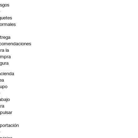
esgos
e
guetes
formales
trega
ecomendaciones
ra la
ompra
gura
cienda
ea
rupo
e
abajo
ra
pulsar
portación
e