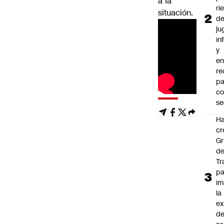
a la
ri
situación.
d
ju
in
y
en
r
pa
c
se
Ha
cr
G
d
Tr
pa
im
la
ex
d