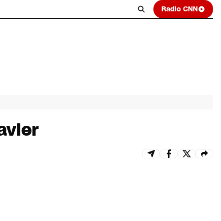
Radio CNN
avier