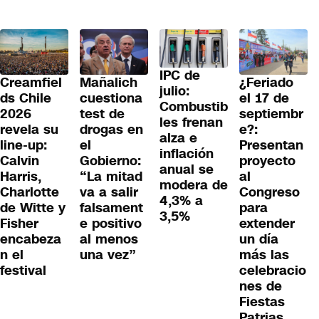
IPC de
¿Feriado
Creamfiel
Mañalich
julio:
el 17 de
ds Chile
cuestiona
Combustib
septiembr
2026
test de
les frenan
e?:
revela su
drogas en
alza e
Presentan
line-up:
el
inflación
proyecto
Calvin
Gobierno:
anual se
al
Harris,
“La mitad
modera de
Congreso
Charlotte
va a salir
4,3% a
para
de Witte y
falsament
3,5%
extender
Fisher
e positivo
un día
encabeza
al menos
más las
n el
una vez”
celebracio
festival
nes de
Fiestas
Patrias