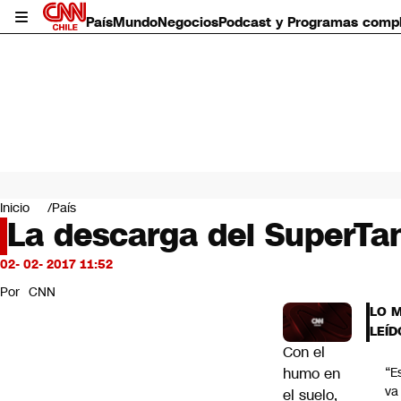
País
Mundo
Negocios
Podcast y Programas comp
País
Mundo
Inicio
País
Negocios
La descarga del SuperTan
Deportes
Programas completos
02- 02- 2017 11:52
Cultura
Por
CNN
Servicios
LO 
Bits
LEÍD
CNN Data
Con el
CNN tiempo
humo en
“E
Futuro 360
va
el suelo,
Opinión