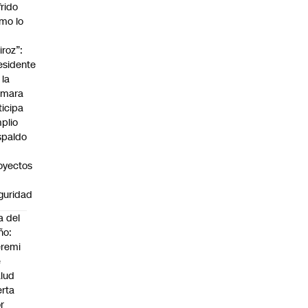
frido
mo lo
iroz”:
esidente
 la
mara
ticipa
plio
spaldo
oyectos
guridad
a del
ño:
remi
e
lud
erta
r