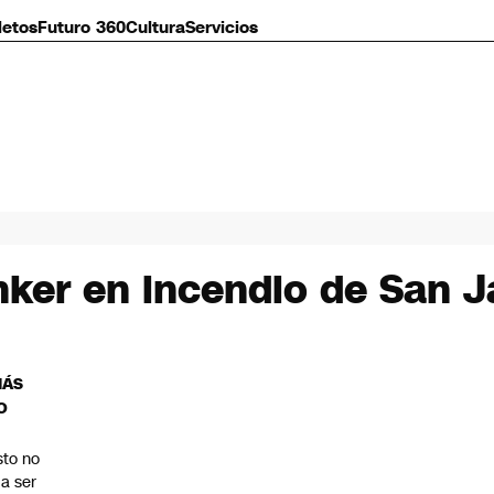
letos
Futuro 360
Cultura
Servicios
ker en incendio de San J
MÁS
O
sto no
 a ser