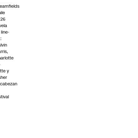
eamfields
ile
026
vela
 line-
:
lvin
rris,
arlotte
e
tte y
sher
ncabezan
stival