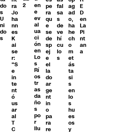
2
en
do
pe
ra
ag
E
fal
e
s
ra
Jo
ad
D
sa
ev
U
qu
ha
o,
en
s
al
ni
e
nn
ha
La
de
ua
do
se
es
he
Pi
ve
ci
s
de
K
ch
nt
hí
ón
sp
ai
o
an
cu
en
ej
se
m
a
lo
Lo
e
r:
et
s
s
el
“S
ás
Rí
la
e
ta
os
do
in
si
tr
ar
te
s
as
ge
nt
en
da
nt
ó
lo
ño
in
us
s
s
o
ar
hu
po
pa
al
es
r
ra
T
os
llu
re
C
y