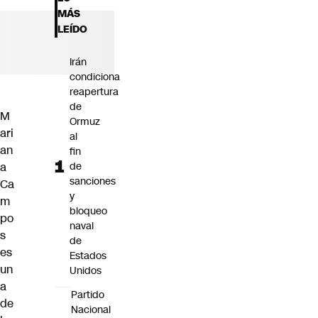
Futuro 360
MÁS
Opinión
LEÍDO
Irán
condiciona
reapertura
de
M
Ormuz
ari
al
an
fin
a
de
sanciones
Ca
y
m
bloqueo
po
naval
s
de
es
Estados
un
Unidos
a
Partido
de
Nacional