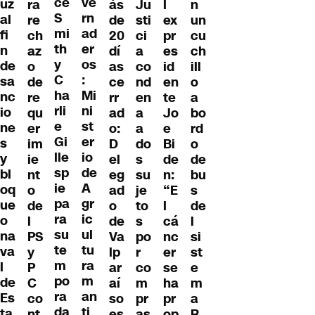
ce
ve
uz
ás
ra
l
n
Ju
S
rn
al
de
re
ex
un
sti
mi
ad
fi
20
ch
pr
cu
ci
th
er
n
dí
az
es
ch
a
y
os
de
as
o
id
ill
co
C
:
sa
ce
de
en
o
nd
ha
Mi
nc
rr
re
te
a
en
rli
ni
io
ad
qu
Jo
bo
a
e
st
ne
o:
er
e
rd
a
Gi
er
s
D
im
Bi
o
do
lle
io
y
el
ie
de
de
s
sp
de
bl
eg
nt
n:
bu
su
ie
A
oq
ad
o
“E
s
je
pa
gr
ue
o
de
l
de
to
ra
ic
o
de
l
cá
l
s
su
ul
na
Va
PS
nc
si
po
te
tu
va
lp
y
er
st
r
m
ra
l
ar
P
se
e
co
po
m
de
aí
C
ha
m
m
ra
an
Es
so
co
pr
a
pr
da
ti
ta
es
nt
op
R
as