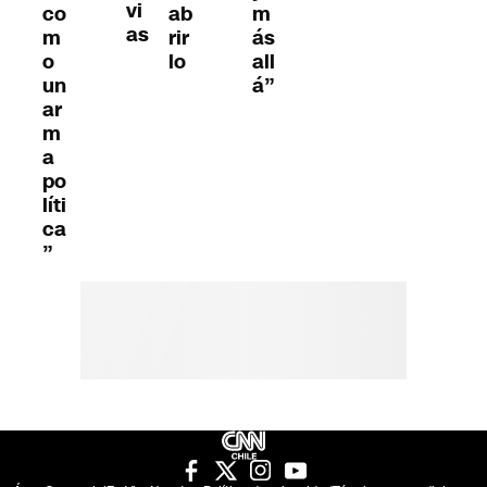
vi
ab
co
m
as
rir
m
ás
lo
o
all
un
á”
ar
m
a
po
líti
ca
”