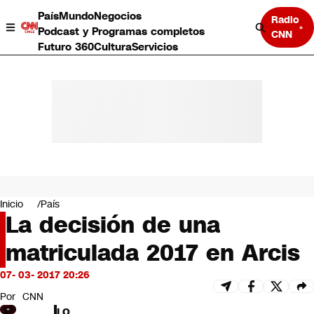
País
Mundo
Negocios
Radio
Podcast y Programas completos
CNN
Futuro 360
Cultura
Servicios
País
Mundo
Negocios
Inicio
País
La decisión de una
Deportes
Programas completos
matriculada 2017 en Arcis
Cultura
Servicios
07- 03- 2017 20:26
Bits
CNN Data
Por
CNN
CNN tiempo
LO