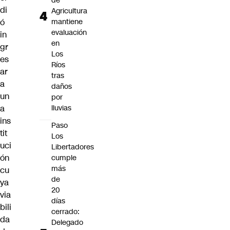
de
di
Agricultura
ó
mantiene
evaluación
in
en
gr
Los
es
Ríos
ar
tras
a
daños
un
por
a
lluvias
ins
Paso
tit
Los
uci
Libertadores
ón
cumple
más
cu
de
ya
20
via
días
bili
cerrado:
da
Delegado