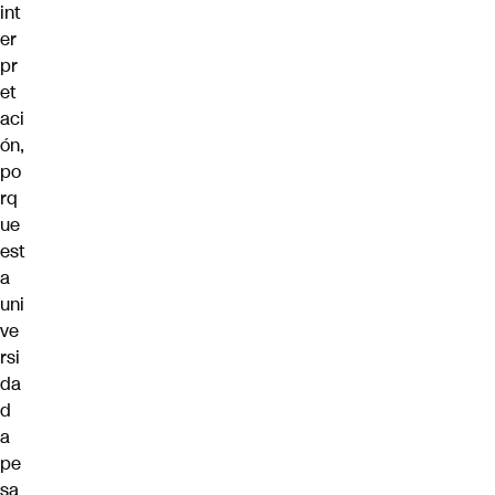
int
er
pr
et
aci
ón,
po
rq
ue
est
a
uni
ve
rsi
da
d
a
pe
sa