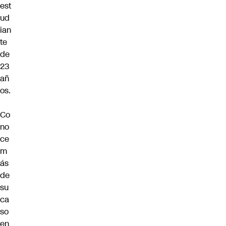
est
ud
ian
te
de
23
añ
os.
Co
no
ce
m
ás
de
su
ca
so
en