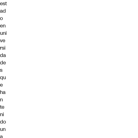
est
ad
o
en
uni
ve
rsi
da
de
s
qu
e
ha
n
te
ni
do
un
a