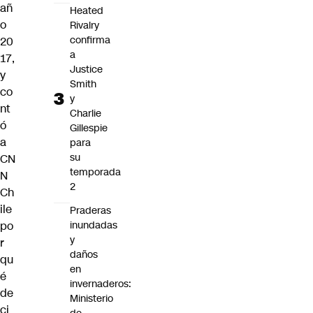
añ
Heated
o
Rivalry
confirma
20
a
17,
Justice
y
Smith
co
y
nt
Charlie
ó
Gillespie
a
para
su
CN
temporada
N
2
Ch
ile
Praderas
po
inundadas
y
r
daños
qu
en
é
invernaderos:
de
Ministerio
ci