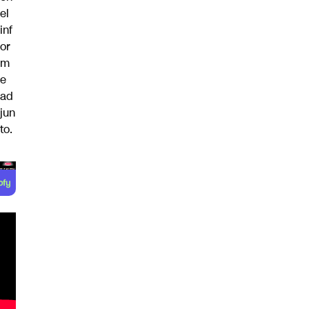
el
inf
or
m
e
ad
jun
to.