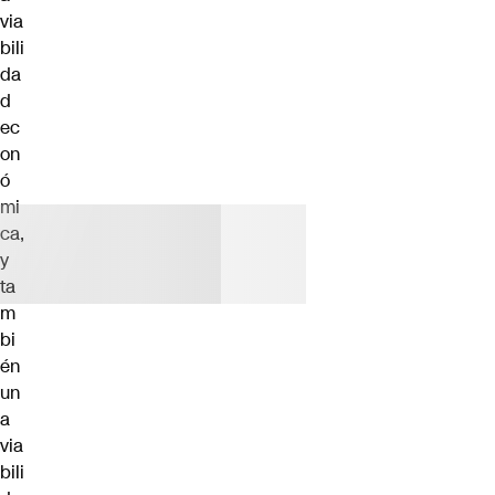
via
bili
da
d
ec
on
ó
mi
ca,
y
ta
m
bi
én
un
a
via
bili