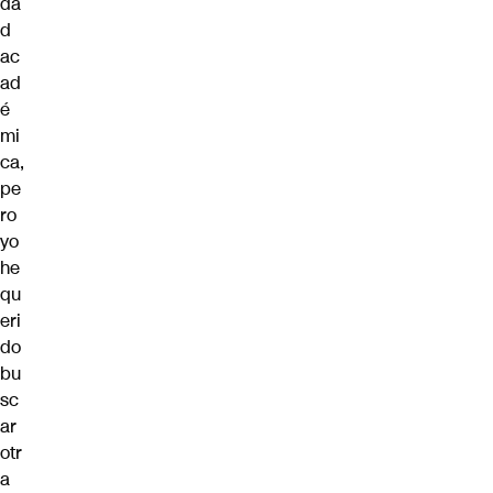
da
d
ac
ad
é
mi
ca,
pe
ro
yo
he
qu
eri
do
bu
sc
ar
otr
a