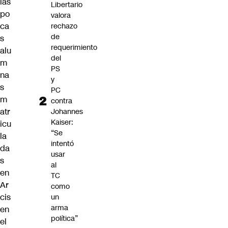
las
Libertario
po
valora
ca
rechazo
de
s
requerimiento
alu
del
m
PS
na
y
s
PC
m
contra
atr
Johannes
Kaiser:
icu
“Se
la
intentó
da
usar
s
al
en
TC
Ar
como
cis
un
arma
en
política”
el