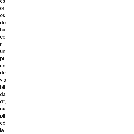
es
or
es
de
ha
ce
r
un
pl
an
de
via
bili
da
d”,
ex
pli
có
la