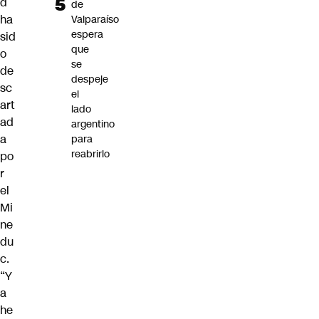
d
de
ha
Valparaíso
espera
sid
que
o
se
de
despeje
sc
el
art
lado
ad
argentino
a
para
reabrirlo
po
r
el
Mi
ne
du
c.
“Y
a
he