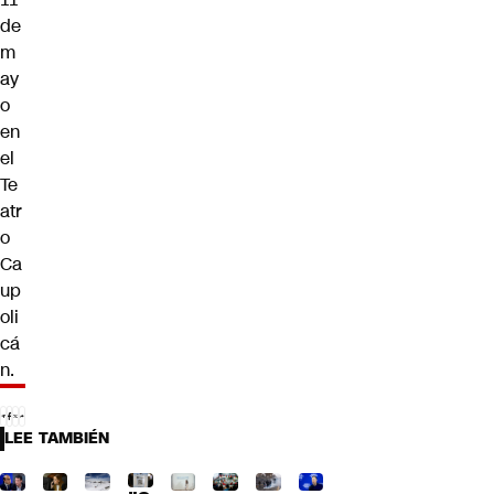
de
m
ay
o
en
el
Te
atr
o
Ca
up
oli
cá
n.
LEE TAMBIÉN