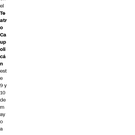
el
Te
atr
o
Ca
up
oli
cá
n
est
e
9 y
10
de
m
ay
o
a