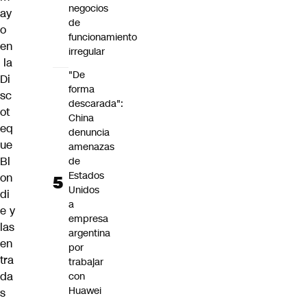
negocios
ay
de
o
funcionamiento
en
irregular
la
"De
Di
forma
sc
descarada":
ot
China
eq
denuncia
ue
amenazas
Bl
de
Estados
on
Unidos
di
a
e y
empresa
las
argentina
en
por
tra
trabajar
da
con
Huawei
s