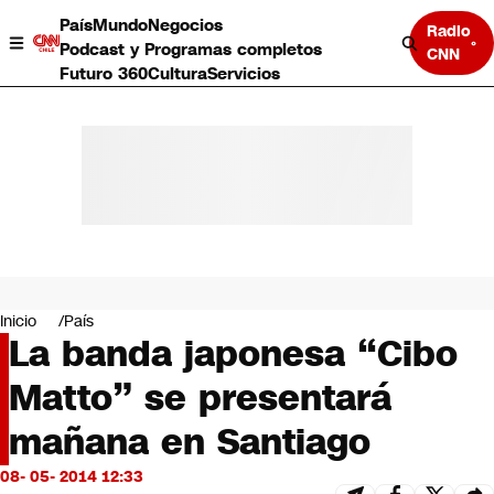
País
Mundo
Negocios
Radio
Podcast y Programas completos
CNN
Futuro 360
Cultura
Servicios
País
Mundo
Negocios
Inicio
País
La banda japonesa “Cibo
Deportes
Programas completos
Matto” se presentará
Cultura
Servicios
mañana en Santiago
Bits
CNN Data
08- 05- 2014 12:33
CNN tiempo