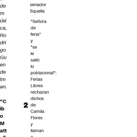
senador
de
Squella
m
úsi
"Señora
ca,
de
feria"
Ro
y
dri
"se
go
le
Gu
salió
en
lo
de
poblacional":
lm
Ferias
Libres
an.
rechazan
dichos
“C
de
ib
Camila
o
Flores
M
y
att
llaman