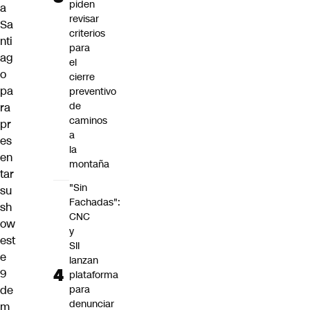
piden
a
revisar
Sa
criterios
nti
para
ag
el
o
cierre
pa
preventivo
de
ra
caminos
pr
a
es
la
en
montaña
tar
"Sin
su
Fachadas":
sh
CNC
ow
y
est
SII
e
lanzan
9
plataforma
de
para
denunciar
m