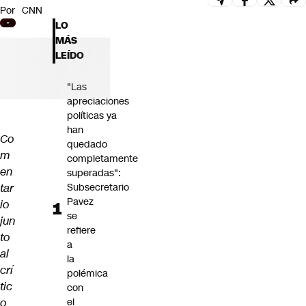
Por
CNN
Futuro 360
LO
Opinión
MÁS
LEÍDO
"Las
apreciaciones
políticas ya
han
Co
quedado
m
completamente
en
superadas":
tar
Subsecretario
Pavez
io
se
jun
refiere
to
a
al
la
crí
polémica
tic
con
o
el