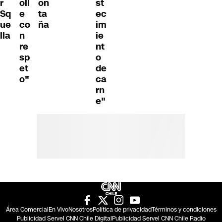
r
oll
on
st
Sq
e
ta
ec
ue
co
ña
im
lla
n
ie
re
nt
sp
o
et
de
o"
ca
rn
e"
Área Comercial
En Vivo
Nosotros
Política de privacidad
Términos y condiciones
Publicidad Servel CNN Chile Digital
Publicidad Servel CNN Chile Radio