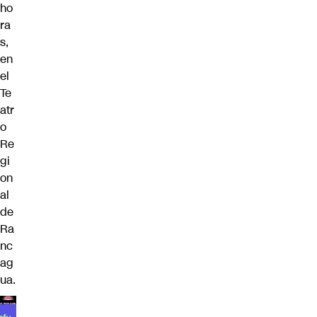
ho
ra
s,
en
el
Te
atr
o
Re
gi
on
al
de
Ra
nc
ag
ua.