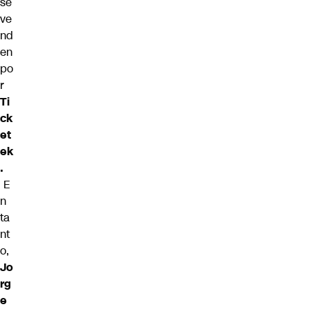
se
ve
nd
en
po
r
Ti
ck
et
ek
.
E
n
ta
nt
o,
Jo
rg
e