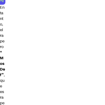
En
ta
nt
o,
el
ra
pe
ro
“
M
os
De
f”
,
qu
e
es
ra
pe