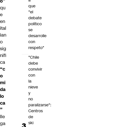
a
o”
que
qu
"el
e
debate
en
político
ital
se
ian
desarrolle
o
con
respeto"
sig
nifi
"Chile
ca
debe
“c
convivir
con
o
la
mi
nieve
da
y
lo
no
ca
paralizarse":
”
Centros
lle
de
ski
ga