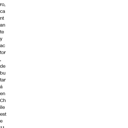
ro,
ca
nt
an
te
y
ac
tor
,
de
bu
tar
á
en
Ch
ile
est
e
11