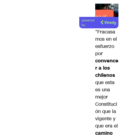
Lea el
powered
artículo
by
“Fracasa
mos en el
esfuerzo
por
convence
r a los
chilenos
que esta
es una
mejor
Constituci
ón que la
vigente y
que era el
camino