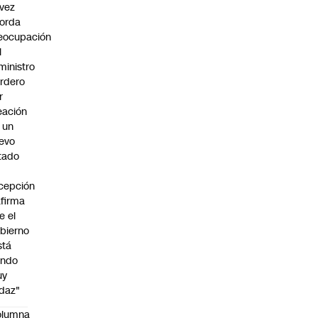
vez
orda
eocupación
l
ministro
rdero
r
eación
 un
evo
tado
cepción
afirma
e el
bierno
stá
endo
uy
daz"
olumna