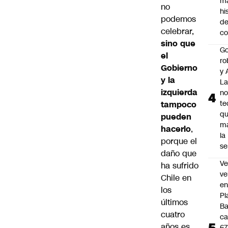
m
no
hi
podemos
de
celebrar,
co
sino que
Go
el
ro
Gobierno
y 
y la
La
izquierda
no
te
tampoco
q
pueden
m
hacerlo
,
la
porque el
s
daño que
Ve
ha sufrido
ve
Chile en
e
los
Pl
últimos
B
cuatro
ca
años es
6