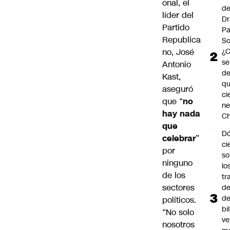
onal, el
de
líder del
Dr
Partido
Pa
Republica
So
no,
José
¿
se
Antonio
de
Kast
,
q
aseguró
ci
que “
no
ne
hay nada
Ch
que
Dó
celebrar
”
ci
por
so
ninguno
lo
de los
tr
sectores
de
de
políticos.
bi
“No solo
ve
nosotros