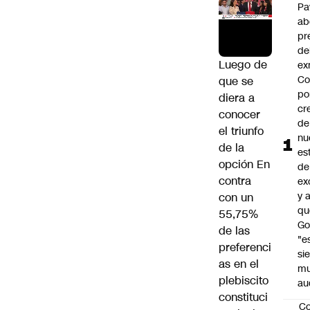
Pa
ab
pr
de
Luego de
ex
Co
que se
po
diera a
cr
conocer
de
el triunfo
nu
de la
es
opción En
de
contra
ex
y 
con un
qu
55,75%
Go
de las
"e
preferenci
si
as en el
m
plebiscito
au
constituci
C