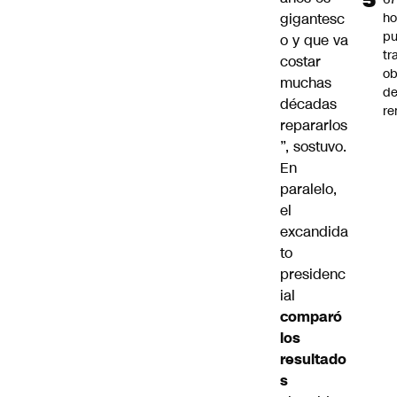
gigantesc
ho
pu
o y que va
tr
costar
ob
muchas
d
décadas
re
repararlos
”, sostuvo.
En
paralelo,
el
excandida
to
presidenc
ial
comparó
los
resultado
s