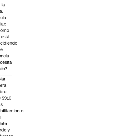
 la
a.
ula
lar:
Cómo
 está
cidiendo
ué
encia
cesita
ile?
lar
erra
bre
s $910
as
bilitamiento
l
llete
rde y