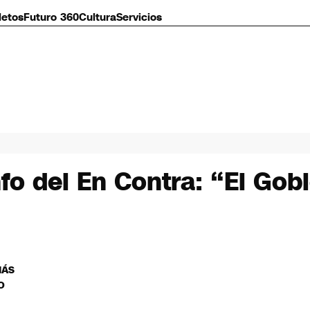
letos
Futuro 360
Cultura
Servicios
fo del En Contra: “El Gobi
MÁS
O