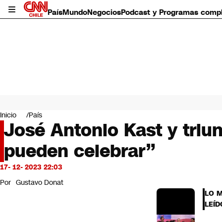
País
Mundo
Negocios
Podcast y Programas comp
País
Mundo
Inicio
País
Negocios
José Antonio Kast y triun
Deportes
pueden celebrar”
Programas completos
Cultura
Servicios
17- 12- 2023 22:03
Bits
Por
Gustavo Donat
CNN Data
LO 
CNN tiempo
LEÍD
Futuro 360
Opinión