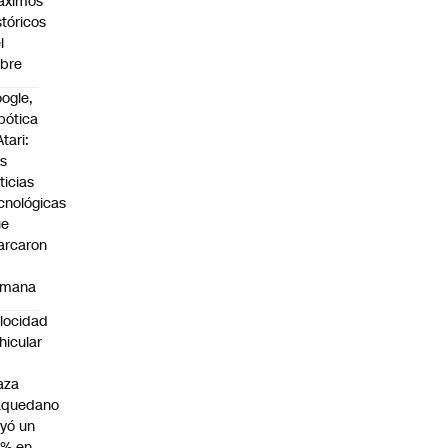
áximos
stóricos
l
bre
ogle,
bótica
Atari:
s
ticias
cnológicas
ue
arcaron
emana
locidad
hicular
n
aza
aquedano
yó un
7% en