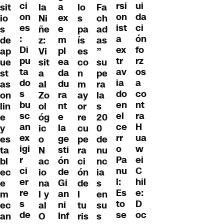
ci
ui
rsi
a
sit
la
lo
Fa
on
da
on
ex
io
Ni
s
ch
es
ci
ist
e
s
ñe
pa
ad
:
ón
a
m
de
z:
ís
as
Di
fo
ex
pl
ap
Vi
es
”
pu
rz
tr
ea
ue
sit
co
su
ta
os
av
da
st
a
n
pe
do
a
ia
du
as
al
m
ra
s
co
do
ra
on
Zo
ay
la
bu
nt
en
nt
lin
ol
or
s
sc
ra
el
e
e
óg
re
20
an
H
ce
la
y
ic
cu
0
ex
ua
rr
ge
es
o
pe
de
igi
w
o
sti
ta
N
ra
nu
r
ei
Pa
ón
bl
ac
ci
nc
ci
C
nu
de
ec
io
ón
ia
er
hil
l:
Gi
e
na
de
s
re
e:
Es
an
m
l y
l
en
s
D
to
ni
ec
al
tu
su
de
oc
se
Inf
an
O
ris
s