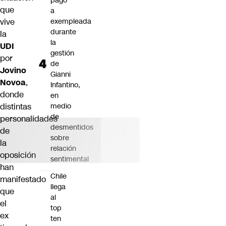
pago
que
a
vive
exempleada
durante
la
la
UDI
gestión
por
de
Jovino
Gianni
Novoa
,
Infantino,
donde
en
distintas
medio
de
personalidades
desmentidos
de
sobre
la
relación
oposición
sentimental
han
Chile
manifestado
llega
que
al
el
top
ex
ten