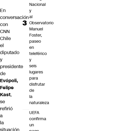
Nacional
En
y
al
conversación
Observatorio
con
Manuel
CNN
Foster,
Chile
paseo
el
en
diputado
teleférico
y
y
seis
presidente
lugares
de
para
Evópoli,
disfrutar
Felipe
de
Kast
,
la
se
naturaleza
refirió
UEFA
a
confirma
la
un
situación