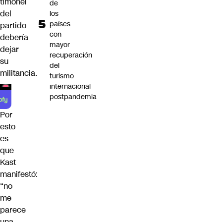
timonel
de
del
los
países
partido
con
debería
mayor
dejar
recuperación
su
del
militancia.
turismo
internacional
postpandemia
Por
esto
es
que
Kast
manifestó:
“no
me
parece
una