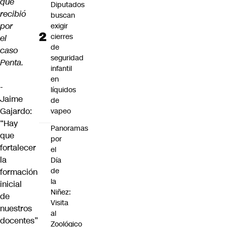
que
Diputados
recibió
buscan
por
exigir
cierres
el
de
caso
seguridad
Penta.
infantil
en
-
líquidos
Jaime
de
Gajardo:
vapeo
“Hay
Panoramas
que
por
fortalecer
el
la
Día
de
formación
la
inicial
Niñez:
de
Visita
nuestros
al
docentes”
Zoológico