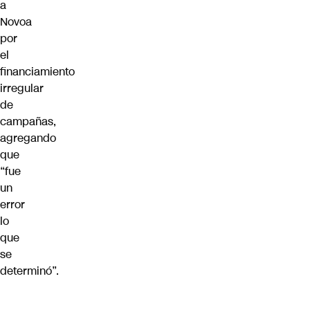
a
Novoa
por
el
financiamiento
irregular
de
campañas,
agregando
que
“fue
un
error
lo
que
se
determinó”.