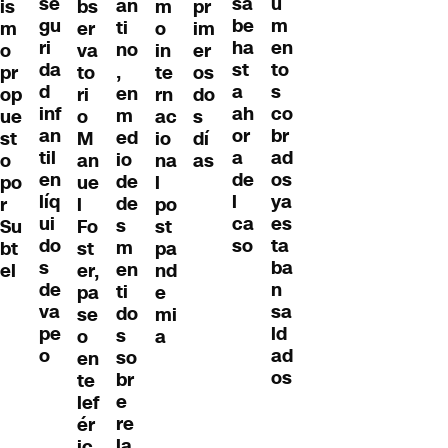
se
u
sa
an
is
bs
m
pr
gu
m
be
ti
m
er
o
im
ri
en
ha
no
o
va
in
er
da
to
st
,
pr
to
te
os
d
s
a
en
op
ri
rn
do
inf
co
ah
m
ue
o
ac
s
an
br
or
ed
st
M
io
dí
til
ad
a
io
o
an
na
as
en
os
de
de
po
ue
l
líq
ya
l
de
r
l
po
ui
es
ca
s
Su
Fo
st
do
ta
so
m
bt
st
pa
s
ba
en
el
er,
nd
de
n
ti
pa
e
va
sa
do
se
mi
pe
ld
s
o
a
o
ad
so
en
os
br
te
e
lef
re
ér
la
ic