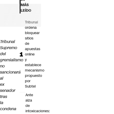
Futuro 360
MÁS
Opinión
LEÍDO
Tribunal
ordena
bloquear
sitios
Tribunal
de
Supremo
apuestas
del
online
gremialismo
y
establece
no
mecanismo
sancionará
propuesto
al
por
ex
Subtel
senador
Ante
tras
alza
la
de
condena
intoxicaciones: