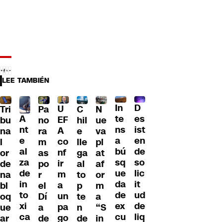
LEE TAMBIÉN
D
In
U
Tri
Pa
C
N
A
es
te
EF
bu
no
hil
ue
nt
ist
ns
A
na
ra
e
va
e
en
a
co
l
m
lle
pl
al
de
bú
nf
or
as
ga
at
za
so
sq
ir
de
po
al
af
de
lic
ue
m
na
r
to
or
in
it
da
a
bl
el
p
m
to
ud
de
un
oq
Dí
te
a
xi
de
ex
pa
ue
a
n
“S
ca
liq
cu
go
ar
de
de
in