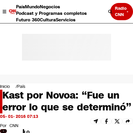
País
Mundo
Negocios
Radio
Podcast y Programas completos
CNN
Futuro 360
Cultura
Servicios
País
Mundo
Negocios
Inicio
País
Kast por Novoa: “Fue un
Deportes
Programas completos
error lo que se determinó”
Cultura
Servicios
05- 01- 2016 07:13
Bits
CNN Data
Por
CNN
CNN tiempo
LO