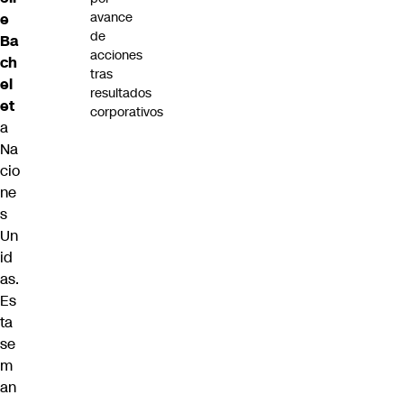
avance
e
de
Ba
acciones
ch
tras
el
resultados
et
corporativos
a
Na
cio
ne
s
Un
id
as.
Es
ta
se
m
an