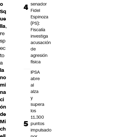
o
senador
Fidel
Sq
Espinoza
ue
(PS):
lla
,
Fiscalía
re
investiga
sp
acusación
ec
de
to
agresión
física
a
la
IPSA
no
abre
mi
al
alza
na
y
ci
supera
ón
los
de
11.300
Mi
puntos
ch
impulsado
ell
por