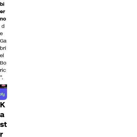
bi
er
no
d
e
Ga
bri
el
Bo
ric
”.
K
a
st
r