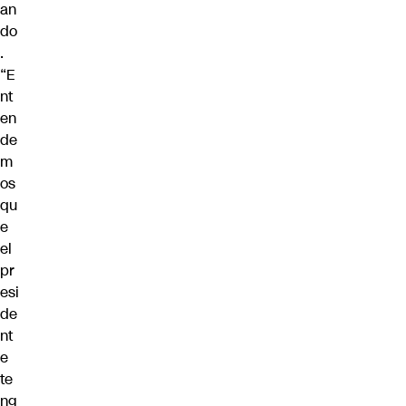
an
do
.
“E
nt
en
de
m
os
qu
e
el
pr
esi
de
nt
e
te
ng