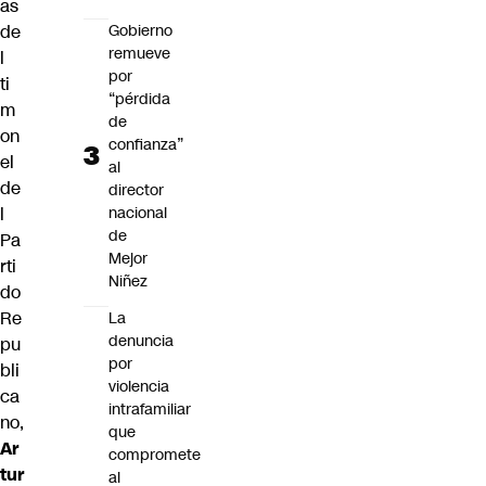
as
Gobierno
de
remueve
l
por
ti
“pérdida
m
de
on
confianza”
el
al
de
director
nacional
l
de
Pa
Mejor
rti
Niñez
do
Re
La
denuncia
pu
por
bli
violencia
ca
intrafamiliar
no,
que
Ar
compromete
tur
al