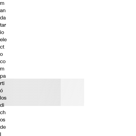
m
an
da
tar
io
ele
ct
o
co
m
pa
rti
ó
los
di
ch
os
de
l