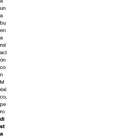
a
un
a
bu
en
a
rel
aci
ón
co
n
M
éxi
co,
pe
ro
di
st
a