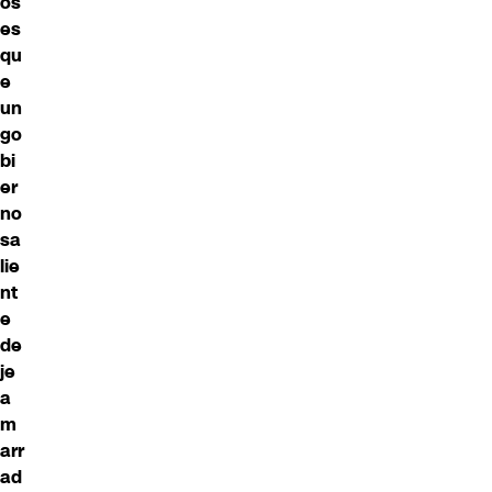
os
es
qu
e
un
go
bi
er
no
sa
lie
nt
e
de
je
a
m
arr
ad