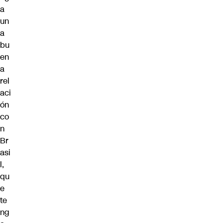
a
un
a
bu
en
a
rel
aci
ón
co
n
Br
asi
l,
qu
e
te
ng