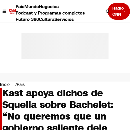
País
Mundo
Negocios
Radio
Podcast y Programas completos
CNN
Futuro 360
Cultura
Servicios
País
Mundo
Negocios
Inicio
País
Kast apoya dichos de
Deportes
Programas completos
Squella sobre Bachelet:
Cultura
Servicios
“No queremos que un
Bits
CNN Data
gobierno saliente deje
CNN tiempo