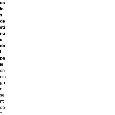
os
lo
s
de
sti
no
s
de
l
pa
ís
en
nin
gú
n
se
nti
do
”.