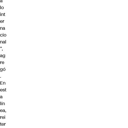
a
lo
int
er
na
cio
nal
”,
ag
re
gó
.
En
est
a
lín
ea,
rei
ter