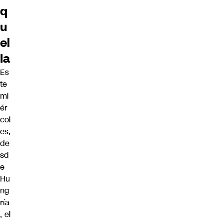
q
u
el
la
Es
te
mi
ér
col
es,
de
sd
e
Hu
ng
ría
, el