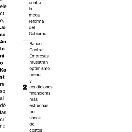
contra
ele
la
ct
mega
o,
reforma
Jo
del
Gobierno
sé
An
Banco
to
Central:
ni
Empresas
muestran
o
optimismo
Ka
menor
st
,
y
re
condiciones
sp
financieras
al
más
dó
estrechas
por
las
shock
crí
de
tic
costos