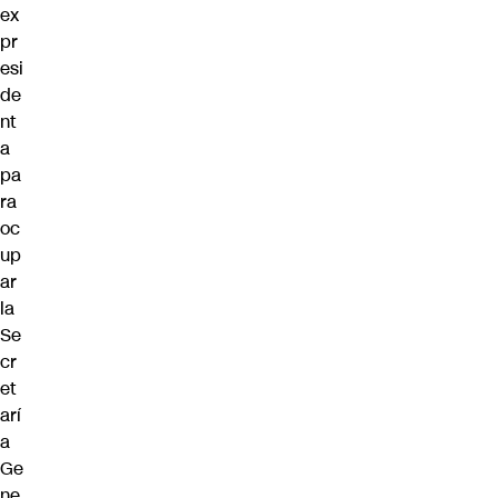
ex
pr
esi
de
nt
a
pa
ra
oc
up
ar
la
Se
cr
et
arí
a
Ge
ne