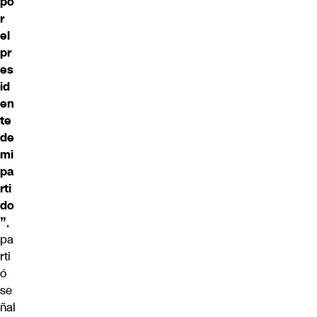
po
r
el
pr
es
id
en
te
de
mi
pa
rti
do
”
,
pa
rti
ó
se
ñal