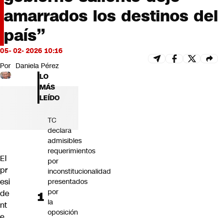
Futuro 360
amarrados los destinos del
Opinión
país”
05- 02- 2026 10:16
Por
Daniela Pérez
LO
MÁS
LEÍDO
TC
declara
admisibles
requerimientos
El
por
pr
inconstitucionalidad
esi
presentados
por
de
la
nt
oposición
e