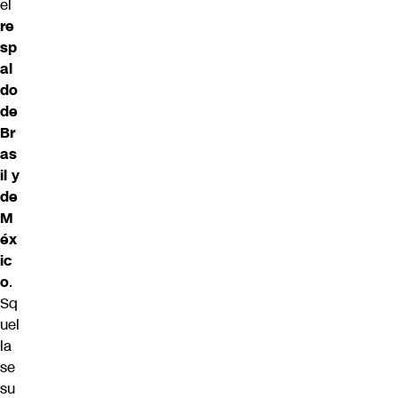
el
re
sp
al
do
de
Br
as
il y
de
M
éx
ic
o
.
Sq
uel
la
se
su