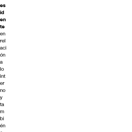
es
id
en
te
en
rel
aci
ón
a
lo
int
er
no
y
ta
m
bi
én