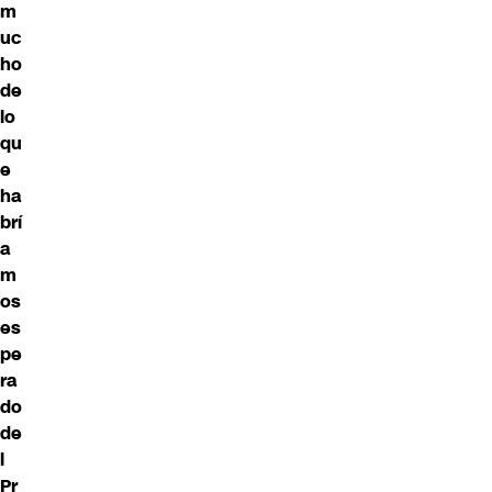
m
uc
ho
de
lo
qu
e
ha
brí
a
m
os
es
pe
ra
do
de
l
Pr