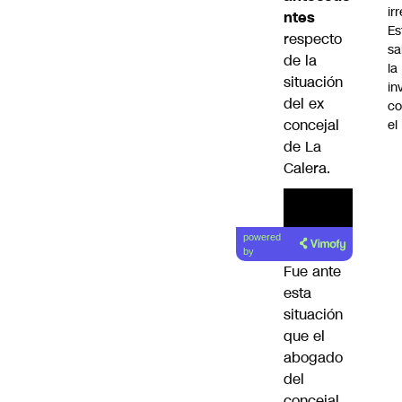
ir
ntes
Es
respecto
sa
de la
la
situación
in
del ex
co
concejal
el
de La
Calera.
powered
by
Fue ante
esta
situación
que el
abogado
del
concejal,