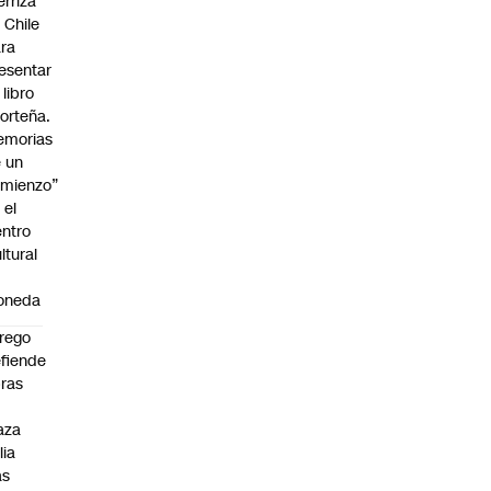
erriza
 Chile
ra
esentar
 libro
orteña.
emorias
 un
mienzo”
 el
ntro
ltural
a
oneda
rego
fiende
ras
n
aza
lia
as