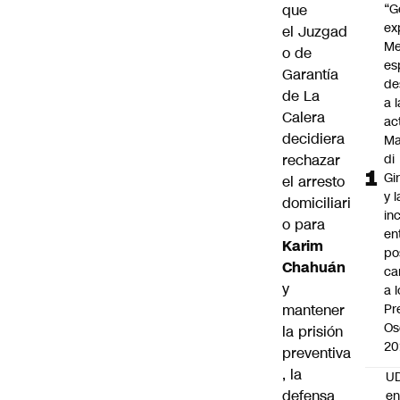
que
“G
ex
el Juzgad
Me
o de
es
Garantía
de
de La
a l
Calera
ac
decidiera
Ma
rechazar
di
Gi
el arresto
y l
domiciliari
in
o para
en
Karim
po
Chahuán
ca
y
a 
mantener
Pr
Os
la prisión
20
preventiva
, la
UD
defensa
en