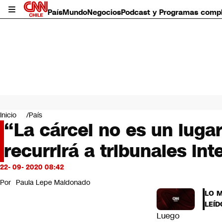
País
Mundo
Negocios
Podcast y Programas comp
País
Mundo
Inicio
País
Negocios
“La cárcel no es un lug
Deportes
recurrirá a tribunales in
Programas completos
Cultura
Servicios
22- 09- 2020 08:42
Bits
Por
Paula Lepe Maldonado
CNN Data
LO 
CNN tiempo
LEÍD
Futuro 360
Luego
Opinión