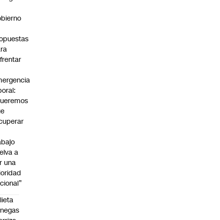
bierno
0
opuestas
ra
frentar
ergencia
boral:
Queremos
ue
cuperar
abajo
elva a
r una
ioridad
cional”
lieta
enegas