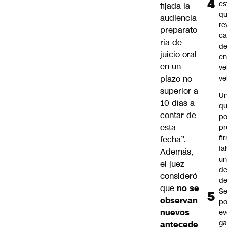
es
fijada la
q
audiencia
re
preparato
ca
ria de
d
juicio oral
e
en un
ve
plazo no
ve
superior a
U
10 días a
qu
contar de
po
esta
pr
fi
fecha”.
fa
Además,
u
el juez
de
consideró
de
que
no se
Se
observan
po
nuevos
ev
ga
antecede