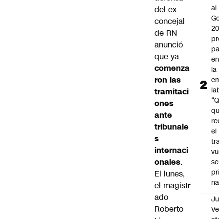
al
del ex
Go
concejal
2
de RN
pr
anunció
pa
que ya
en
comenza
la
ron las
em
la
tramitaci
“
ones
q
ante
re
tribunale
el
s
tr
internaci
vu
onales
.
se
pr
El lunes,
na
el magistr
ado
Ju
Roberto
V