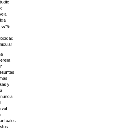
tudio
ue
vela
ída
e 67%
n
locidad
hicular
na
erella
r
esuntas
rmas
lsas y
na
nuncia
l
rvel
r
entuales
stos