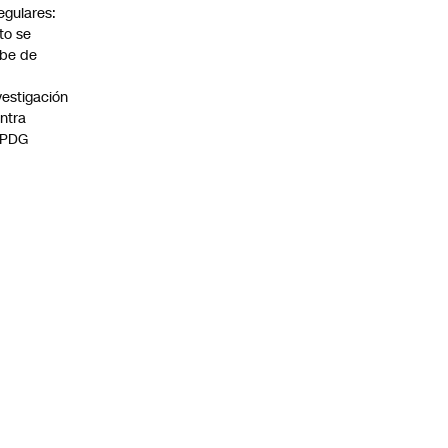
regulares:
to se
be de
vestigación
ntra
 PDG