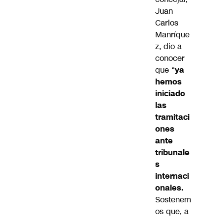
Juan
Carlos
Manríque
z, dio a
conocer
que “
ya
hemos
iniciado
las
tramitaci
ones
ante
tribunale
s
internaci
onales.
Sostenem
os que, a