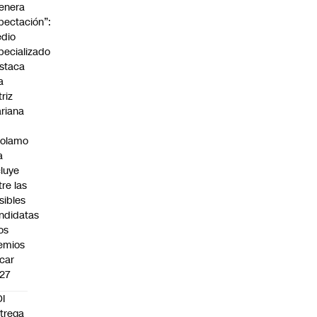
enera
pectación”:
dio
pecializado
staca
a
triz
riana
rolamo
a
cluye
tre las
sibles
ndidatas
los
emios
car
27
I
trega