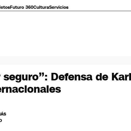
letos
Futuro 360
Cultura
Servicios
ar seguro”: Defensa de Ka
ternacionales
MÁS
O