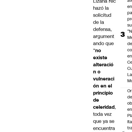
at
Lizana
rec
en
hazó la
pa
solicitud
pr
de la
su
defensa,
“N
argument
M
ando que
de
co
“
no
en
existe
Ce
alteració
Cu
n o
L
vulneraci
M
ón
en el
Or
principio
de
de
ob
celeridad
,
e
toda vez
Pl
que ya se
Ita
encuentra
tr