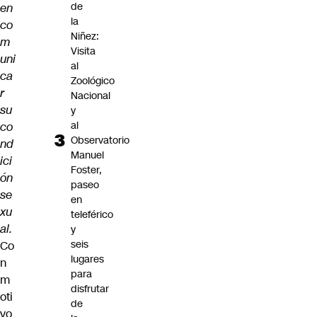
de
en
la
co
Niñez:
m
Visita
uni
al
ca
Zoológico
r
Nacional
su
y
al
co
Observatorio
nd
Manuel
ici
Foster,
ón
paseo
se
en
xu
teleférico
al.
y
seis
Co
lugares
n
para
m
disfrutar
oti
de
vo