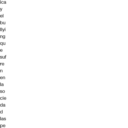
ica
y
el
bu
llyi
ng
qu
e
suf
re
n
en
la
so
cie
da
d
las
pe