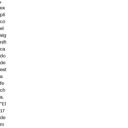
,
ex
pli
có
el
sig
nifi
ca
do
de
est
a
fe
ch
a.
“El
17
de
m