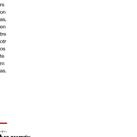
rs
on
as,
en
tre
otr
os
te
m
as.