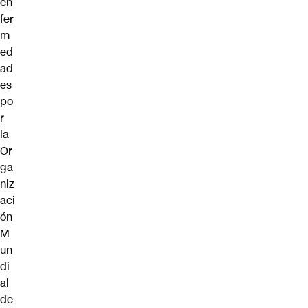
en
fer
m
ed
ad
es
po
r
la
Or
ga
niz
aci
ón
M
un
di
al
de