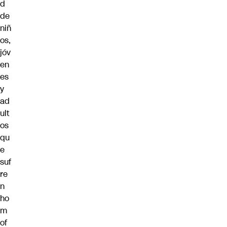
d
de
niñ
os,
jóv
en
es
y
ad
ult
os
qu
e
suf
re
n
ho
m
of