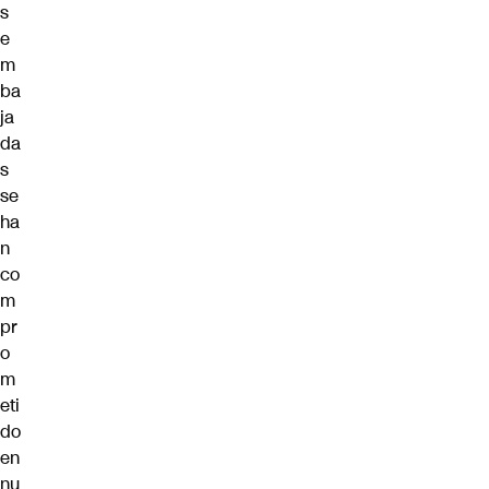
s
e
m
ba
ja
da
s
se
ha
n
co
m
pr
o
m
eti
do
en
nu