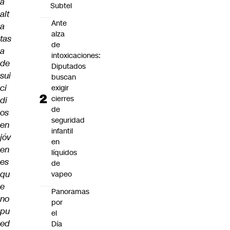
a
Subtel
alt
Ante
a
alza
tas
de
a
intoxicaciones:
de
Diputados
sui
buscan
ci
exigir
cierres
di
de
os
seguridad
en
infantil
jóv
en
en
líquidos
es
de
qu
vapeo
e
Panoramas
no
por
pu
el
ed
Día