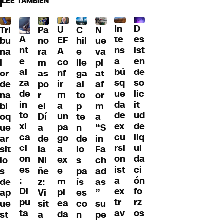
LEE TAMBIÉN
D
In
U
Tri
Pa
C
N
A
es
te
EF
bu
no
hil
ue
nt
ist
ns
A
na
ra
e
va
e
en
a
co
l
m
lle
pl
al
de
bú
nf
or
as
ga
at
za
so
sq
ir
de
po
al
af
de
lic
ue
m
na
r
to
or
in
it
da
a
bl
el
p
m
to
ud
de
un
oq
Dí
te
a
xi
de
ex
pa
ue
a
n
“S
ca
liq
cu
go
ar
de
de
in
ci
ui
rsi
a
sit
la
lo
Fa
on
da
on
ex
io
Ni
s
ch
es
ci
ist
e
s
ñe
pa
ad
:
ón
a
m
de
z:
ís
as
Di
fo
ex
pl
ap
Vi
es
”
pu
rz
tr
ea
ue
sit
co
su
ta
os
av
da
st
a
n
pe