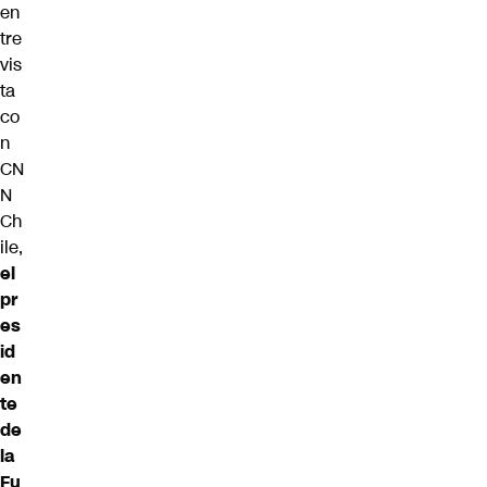
en
tre
vis
ta
co
n
CN
N
Ch
ile,
el
pr
es
id
en
te
de
la
Fu