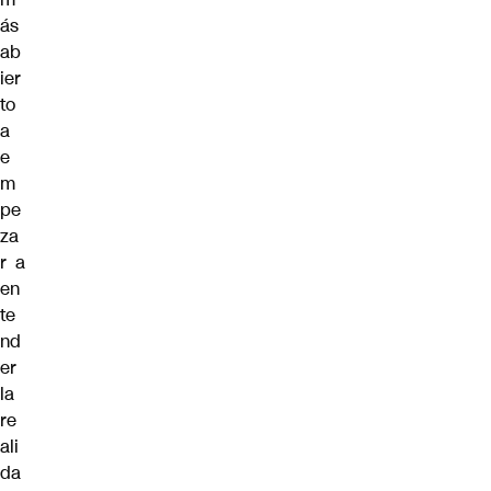
ás
ab
ier
to
a
e
m
pe
za
r a
en
te
nd
er
la
re
ali
da