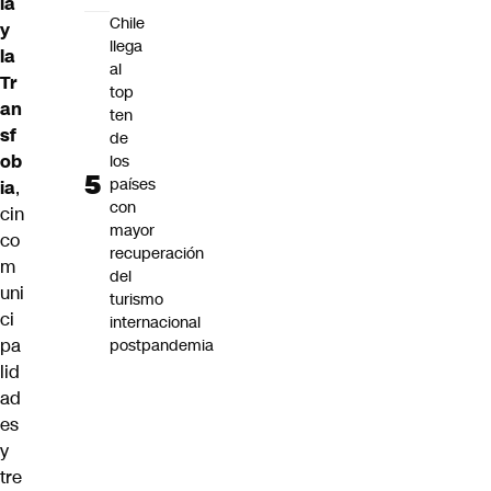
ia
Chile
y
llega
la
al
Tr
top
an
ten
sf
de
ob
los
países
ia
,
con
cin
mayor
co
recuperación
m
del
uni
turismo
ci
internacional
pa
postpandemia
lid
ad
es
y
tre