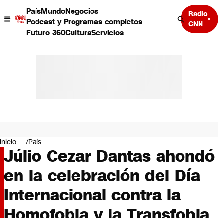
País
Mundo
Negocios
Radio
Podcast y Programas completos
CNN
Futuro 360
Cultura
Servicios
País
Mundo
Negocios
Inicio
País
Júlio Cezar Dantas ahondó
Deportes
Programas completos
en la celebración del Día
Cultura
Servicios
Internacional contra la
Bits
CNN Data
Homofobia y la Transfobia
CNN tiempo