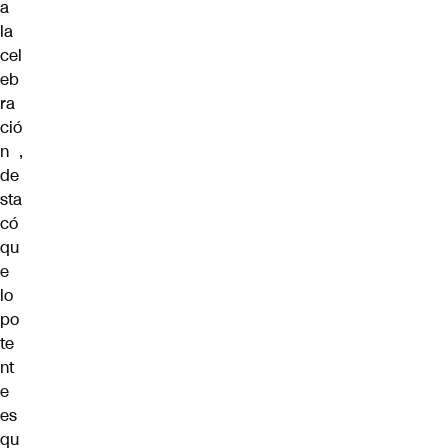
a
la
cel
eb
ra
ció
n ,
de
sta
có
qu
e
lo
po
te
nt
e
es
qu