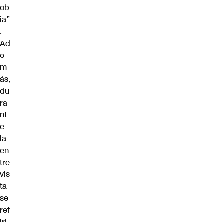
ob
ia”
.
Ad
e
m
ás,
du
ra
nt
e
la
en
tre
vis
ta
se
ref
iri