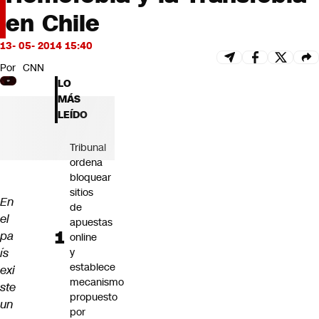
Futuro 360
en Chile
Opinión
13- 05- 2014 15:40
Por
CNN
LO
MÁS
LEÍDO
Tribunal
ordena
bloquear
sitios
En
de
el
apuestas
pa
online
ís
y
establece
exi
mecanismo
ste
propuesto
un
por