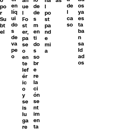
o
an
na
as
en
os
de
de
po
ue
l
líq
ya
l
de
r
l
po
ui
es
ca
s
Su
Fo
st
do
ta
so
m
bt
st
pa
s
ba
en
el
er,
nd
de
n
ti
pa
e
va
sa
do
se
mi
pe
ld
s
o
a
o
ad
so
en
os
br
te
e
lef
re
ér
la
ic
ci
o
ón
y
se
se
nt
is
im
lu
en
ga
ta
re