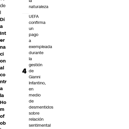
la
de
naturaleza
l
UEFA
Dí
confirma
a
un
Int
pago
er
a
na
exempleada
durante
ci
la
on
gestión
al
de
co
Gianni
ntr
Infantino,
a
en
la
medio
de
Ho
desmentidos
m
sobre
of
relación
ob
sentimental