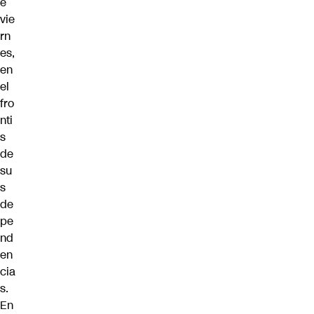
e
vie
rn
es,
en
el
fro
nti
s
de
su
s
de
pe
nd
en
cia
s.
En