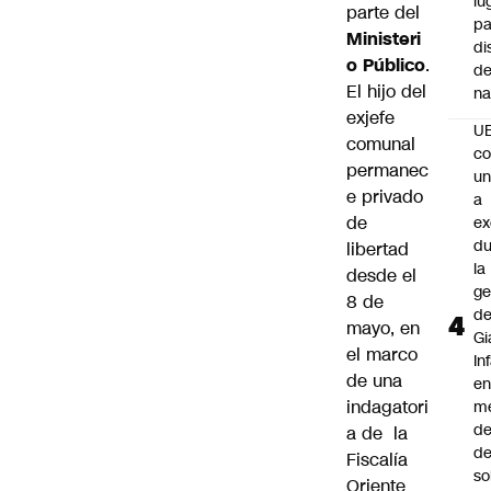
lu
parte del
pa
Ministeri
di
o Público
.
de
El hijo del
na
exjefe
U
comunal
co
permanec
un
e privado
a
de
e
du
libertad
la
desde el
ge
8 de
d
mayo, en
Gi
el marco
In
de una
e
indagatori
m
d
a de la
de
Fiscalía
so
Oriente