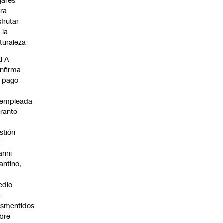
gares
ra
sfrutar
 la
turaleza
EFA
nfirma
 pago
xempleada
rante
stión
e
anni
fantino,
n
edio
e
smentidos
bre