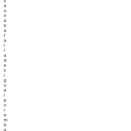
s
a
u
n
a
b
a
t
a
l
l
a
d
e
s
i
g
u
a
l
p
o
r
e
m
b
a