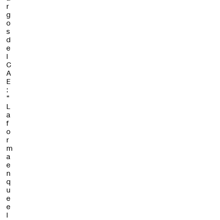
r
g
o
s
d
e
l
C
A
E
:
“
L
a
f
o
r
m
a
e
n
q
u
e
e
l