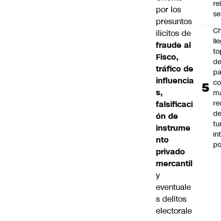
re
por los
se
presuntos
Ch
ilícitos de
ll
fraude al
to
Fisco,
de
tráfico de
pa
influencia
c
s,
m
re
falsificaci
de
ón de
tu
instrume
in
nto
p
privado
mercantil
y
eventuale
s delitos
electorale