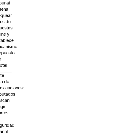
ibunal
dena
oquear
tios de
uestas
line y
tablece
canismo
opuesto
r
btel
te
za de
toxicaciones:
putados
uscan
igir
erres
e
guridad
fantil