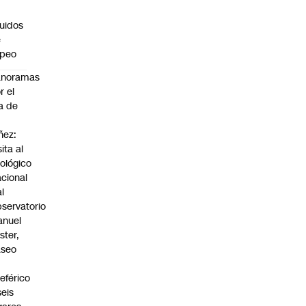
n
quidos
e
apeo
anoramas
r el
a de
ñez:
sita al
ológico
cional
al
servatorio
anuel
ster,
aseo
n
leférico
seis