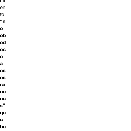
mi
en
to
“n
o
ob
ed
ec
e
a
es
os
cá
no
ne
s”
qu
e
bu