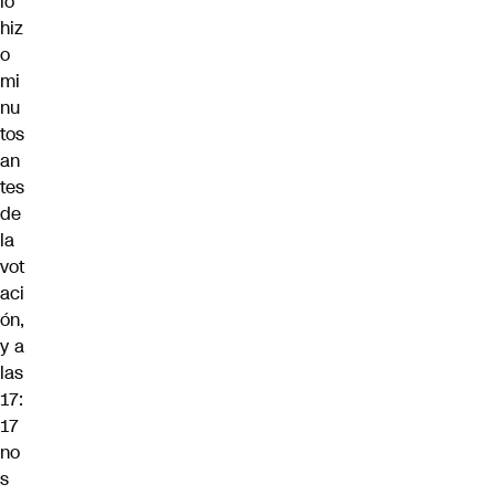
lo
hiz
o
mi
nu
tos
an
tes
de
la
vot
aci
ón,
y a
las
17:
17
no
s