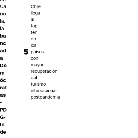
Ca
Chile
llega
rio
al
la
,
top
la
ten
ba
de
nc
los
ad
países
a
con
mayor
De
recuperación
m
del
óc
turismo
rat
internacional
as
postpandemia
-
PD
G-
In
de