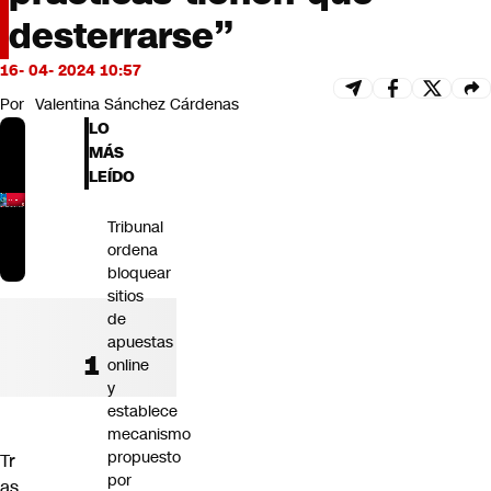
Futuro 360
desterrarse”
Opinión
16- 04- 2024 10:57
Por
Valentina Sánchez Cárdenas
LO
MÁS
LEÍDO
Tribunal
ordena
bloquear
sitios
de
apuestas
online
y
establece
mecanismo
propuesto
Tr
por
as