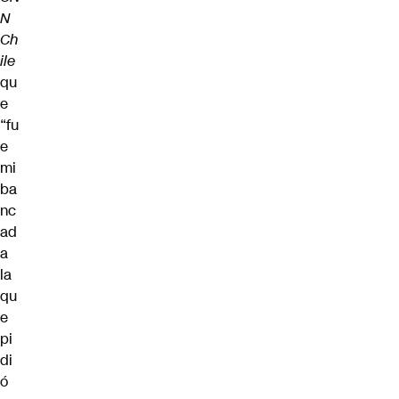
N
Ch
ile
qu
e
“fu
e
mi
ba
nc
ad
a
la
qu
e
pi
di
ó