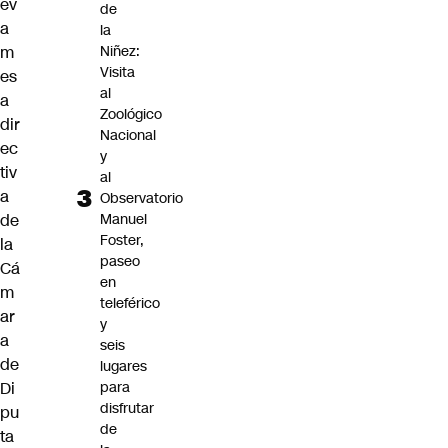
ev
de
a
la
m
Niñez:
Visita
es
al
a
Zoológico
dir
Nacional
ec
y
tiv
al
a
Observatorio
de
Manuel
Foster,
la
paseo
Cá
en
m
teleférico
ar
y
a
seis
de
lugares
Di
para
disfrutar
pu
de
ta