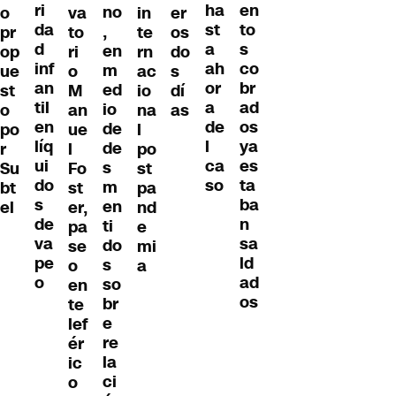
ri
en
ha
no
o
va
in
er
da
to
st
,
pr
to
te
os
d
s
a
en
op
ri
rn
do
inf
co
ah
m
ue
o
ac
s
an
br
or
ed
st
M
io
dí
til
ad
a
io
o
an
na
as
en
os
de
de
po
ue
l
líq
ya
l
de
r
l
po
ui
es
ca
s
Su
Fo
st
do
ta
so
m
bt
st
pa
s
ba
en
el
er,
nd
de
n
ti
pa
e
va
sa
do
se
mi
pe
ld
s
o
a
o
ad
so
en
os
br
te
e
lef
re
ér
la
ic
ci
o