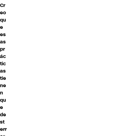
Cr
eo
qu
e
es
as
pr
ác
tic
as
tie
ne
n
qu
e
de
st
err