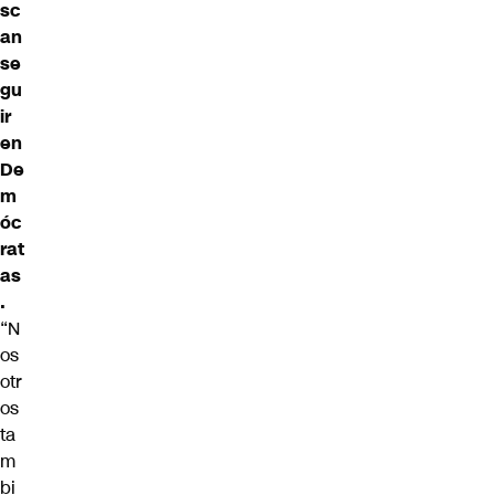
sc
an
se
gu
ir
en
De
m
óc
rat
as
.
“N
os
otr
os
ta
m
bi