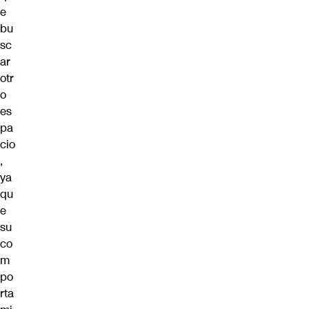
e
bu
sc
ar
otr
o
es
pa
cio
,
ya
qu
e
su
co
m
po
rta