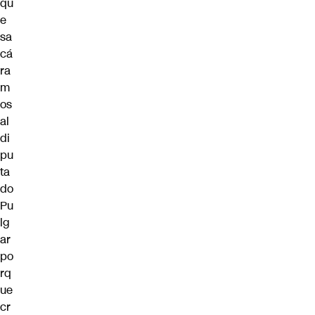
qu
e
sa
cá
ra
m
os
al
di
pu
ta
do
Pu
lg
ar
po
rq
ue
cr