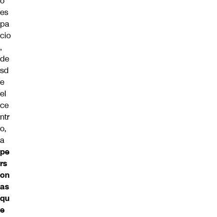
o
es
pa
cio
,
de
sd
e
el
ce
ntr
o,
a
pe
rs
on
as
qu
e