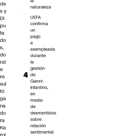
la
da
naturaleza
s y
UEFA
Di
confirma
pu
un
ta
pago
do
a
s,
exempleada
do
durante
nd
la
gestión
e
de
re
Gianni
sul
Infantino,
tó
en
ga
medio
na
de
do
desmentidos
sobre
ra
relación
Ka
sentimental
rol