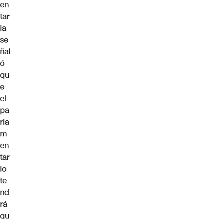
en
tar
ia
se
ñal
ó
qu
e
el
pa
rla
m
en
tar
io
te
nd
rá
qu