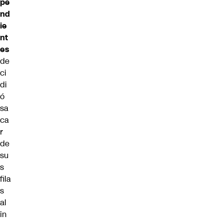
pe
nd
ie
nt
es
de
ci
di
ó
sa
ca
r
de
su
s
fila
s
al
in