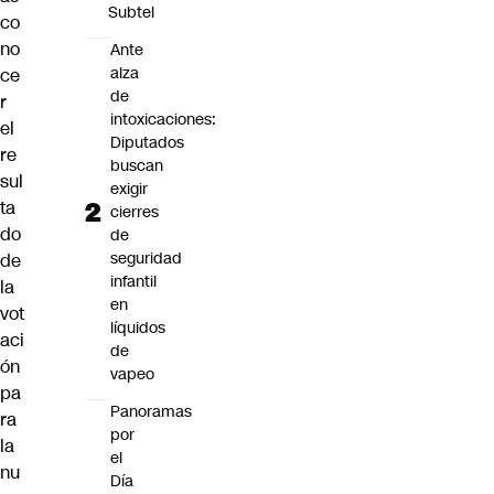
Subtel
co
no
Ante
alza
ce
de
r
intoxicaciones:
el
Diputados
re
buscan
sul
exigir
ta
cierres
do
de
seguridad
de
infantil
la
en
vot
líquidos
aci
de
ón
vapeo
pa
Panoramas
ra
por
la
el
nu
Día