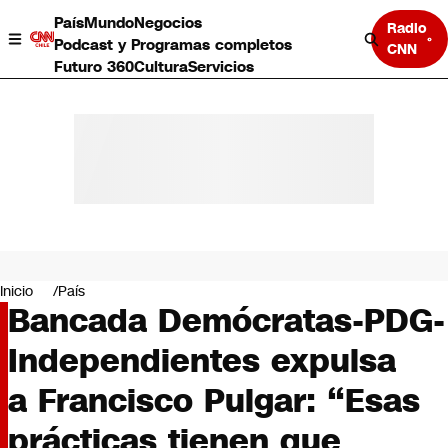
País
Mundo
Negocios
Radio
Podcast y Programas completos
CNN
Futuro 360
Cultura
Servicios
País
Mundo
Negocios
Inicio
País
Bancada Demócratas-PDG-
Deportes
Programas completos
Independientes expulsa
Cultura
Servicios
a Francisco Pulgar: “Esas
Bits
CNN Data
prácticas tienen que
CNN tiempo