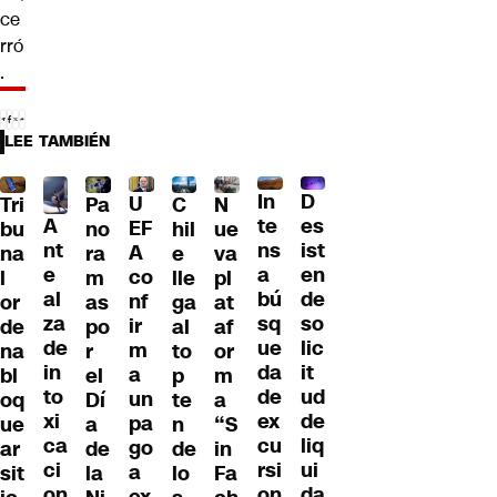
ce
rró
.
LEE TAMBIÉN
D
In
U
Tri
Pa
C
N
A
es
te
EF
bu
no
hil
ue
nt
ist
ns
A
na
ra
e
va
e
en
a
co
l
m
lle
pl
al
de
bú
nf
or
as
ga
at
za
so
sq
ir
de
po
al
af
de
lic
ue
m
na
r
to
or
in
it
da
a
bl
el
p
m
to
ud
de
un
oq
Dí
te
a
xi
de
ex
pa
ue
a
n
“S
ca
liq
cu
go
ar
de
de
in
ci
ui
rsi
a
sit
la
lo
Fa
on
da
on