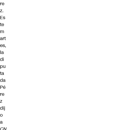
re
z
.
Es
te
m
art
es,
la
di
pu
ta
da
Pé
re
z
dij
o
a
CN