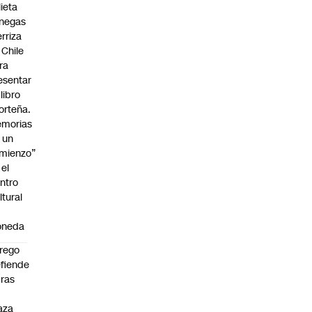
lieta
negas
erriza
 Chile
ra
esentar
 libro
orteña.
morias
 un
mienzo”
 el
ntro
ltural
oneda
rego
fiende
ras
n
aza