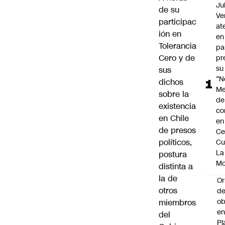
Ju
de su
Ve
participac
at
ión en
en
Tolerancia
pa
Cero
y de
pr
su
sus
“N
dichos
Me
sobre la
de
existencia
co
en Chile
en
de presos
Ce
políticos,
Cu
La
postura
M
distinta a
la de
Or
otros
de
ob
miembros
e
del
Pl