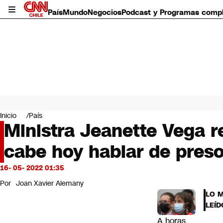
País
Mundo
Negocios
Podcast y Programas comp
País
Mundo
Inicio
País
Negocios
Ministra Jeanette Vega re
Deportes
cabe hoy hablar de preso
Programas completos
Cultura
Servicios
16- 05- 2022 01:35
Bits
Por
Joan Xavier Alemany
CNN Data
LO 
CNN tiempo
LEÍD
Futuro 360
A horas
Opinión