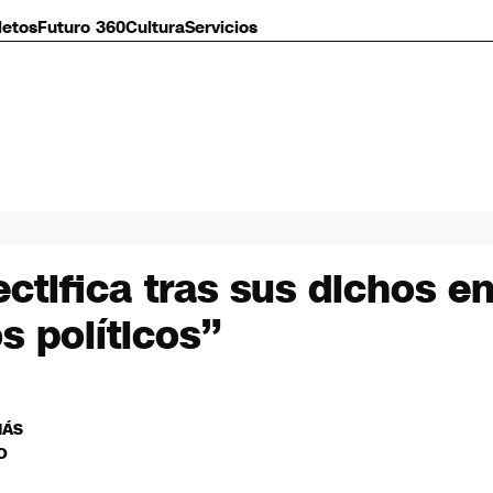
letos
Futuro 360
Cultura
Servicios
ctifica tras sus dichos e
s políticos”
MÁS
O