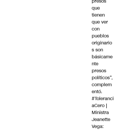
presos
que
tienen
que ver
con
pueblos
originario
s son
básicame
nte
presos
políticos”,
complem
entó.
#Toleranci
aCero
|
Ministra
Jeanette
Vega: