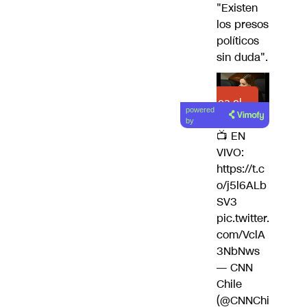
"Existen
los presos
políticos
sin duda".
Lea el
powered
artículo
by
📺 EN
VIVO:
https://t.c
o/j5l6ALb
SV3
pic.twitter.
com/VclA
3NbNws
— CNN
Chile
(@CNNChi