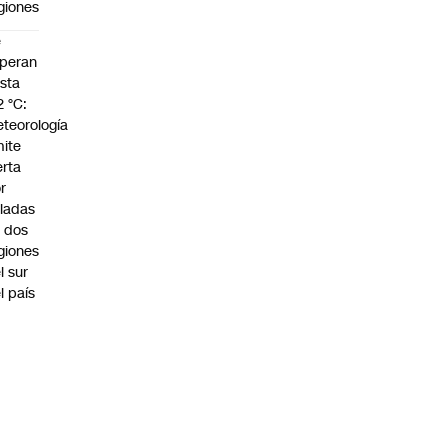
giones
e
peran
sta
2 °C:
teorología
ite
erta
r
ladas
 dos
giones
l sur
l país