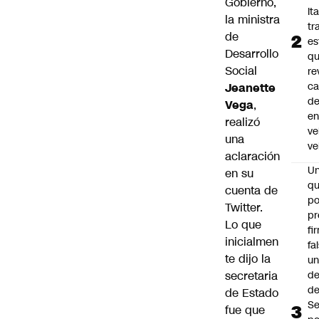
Gobierno,
Ita
la ministra
tr
de
es
Desarrollo
q
Social
re
ca
Jeanette
d
Vega
,
e
realizó
ve
una
ve
aclaración
U
en su
qu
cuenta de
po
Twitter.
pr
Lo que
fi
inicialmen
fa
te dijo la
u
secretaria
de
de
de Estado
Se
fue que