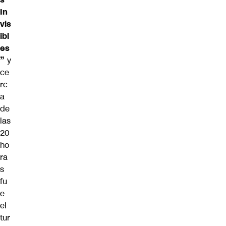
In
vis
ibl
es
”
y
ce
rc
a
de
las
20
ho
ra
s
fu
e
el
tur