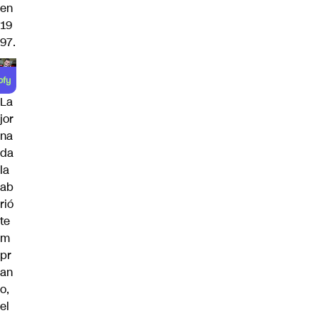
en
19
97.
La
jor
na
da
la
ab
rió
te
m
pr
an
o,
el