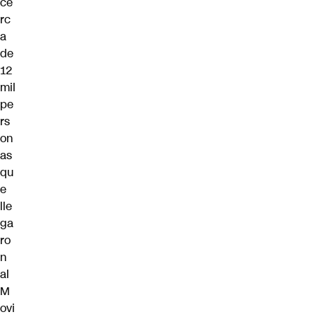
ce
rc
a
de
12
mil
pe
rs
on
as
qu
e
lle
ga
ro
n
al
M
ovi