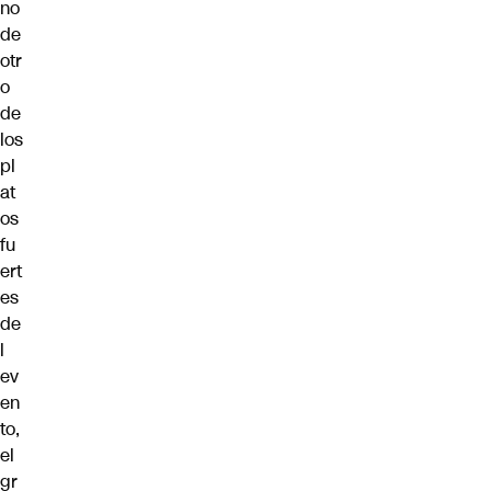
no
de
otr
o
de
los
pl
at
os
fu
ert
es
de
l
ev
en
to,
el
gr