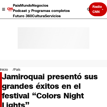
País
Mundo
Negocios
Radio
Podcast y Programas completos
CNN
Futuro 360
Cultura
Servicios
País
Mundo
Negocios
Inicio
País
Jamiroquai presentó sus
Deportes
Programas completos
grandes éxitos en el
Cultura
Servicios
festival “Colors Night
Bits
CNN Data
Lights”
CNN tiempo