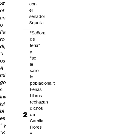
St
con
ef
el
senador
an
Squella
o
Pa
"Señora
ro
de
feria"
di,
y
“L
"se
os
le
A
salió
mi
lo
go
poblacional":
s
Ferias
Libres
Inv
rechazan
isi
dichos
bl
de
es
Camila
” y
Flores
“K
y