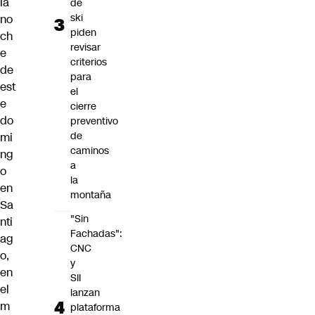
la
de
ski
no
piden
ch
revisar
e
criterios
de
para
est
el
e
cierre
do
preventivo
de
mi
caminos
ng
a
o
la
en
montaña
Sa
"Sin
nti
Fachadas":
ag
CNC
o,
y
en
SII
el
lanzan
m
plataforma