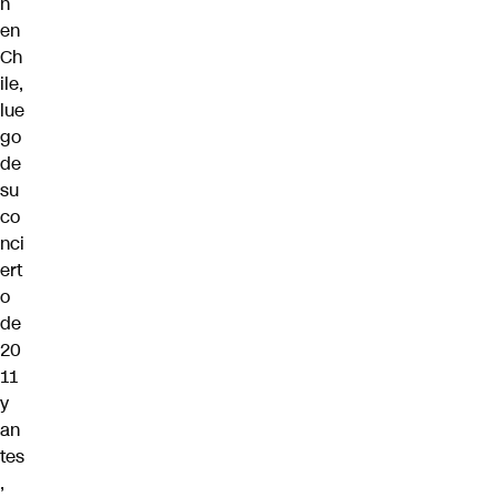
n
en
Ch
ile,
lue
go
de
su
co
nci
ert
o
de
20
11
y
an
tes
,