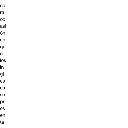
ce
ra
oc
asi
ón
en
qu
e
los
in
gl
es
es
se
pr
es
en
ta