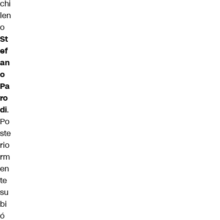
chi
len
o
St
ef
an
o
Pa
ro
di
.
Po
ste
rio
rm
en
te
su
bi
ó