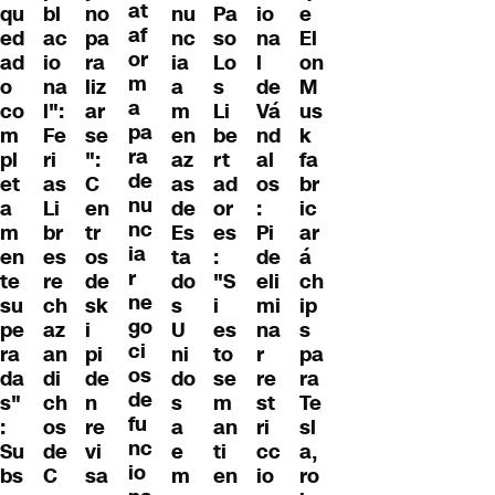
at
qu
bl
no
nu
Pa
io
e
af
ed
ac
pa
nc
so
na
El
or
ad
io
ra
ia
Lo
l
on
m
o
na
liz
a
s
de
M
a
co
l":
ar
m
Li
Vá
us
pa
m
Fe
se
en
be
nd
k
ra
pl
ri
":
az
rt
al
fa
de
et
as
C
as
ad
os
br
nu
a
Li
en
de
or
:
ic
nc
m
br
tr
Es
es
Pi
ar
ia
en
es
os
ta
:
de
á
r
te
re
de
do
"S
eli
ch
ne
su
ch
sk
s
i
mi
ip
go
pe
az
i
U
es
na
s
ci
ra
an
pi
ni
to
r
pa
os
da
di
de
do
se
re
ra
de
s"
ch
n
s
m
st
Te
fu
:
os
re
a
an
ri
sl
nc
Su
de
vi
e
ti
cc
a,
io
bs
C
sa
m
en
io
ro