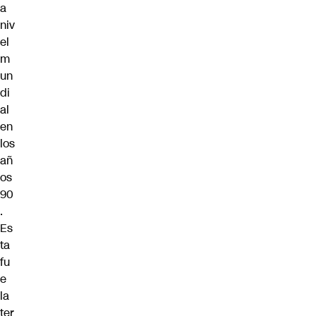
a
niv
el
m
un
di
al
en
los
añ
os
90
.
Es
ta
fu
e
la
ter