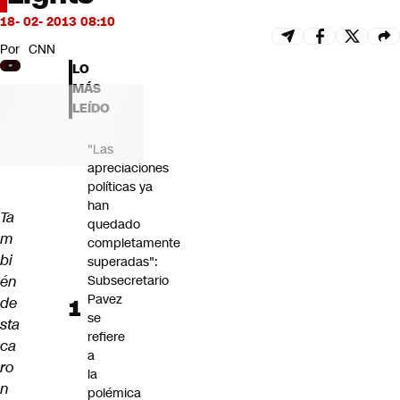
Futuro 360
18- 02- 2013 08:10
Opinión
Por
CNN
LO
MÁS
LEÍDO
"Las
apreciaciones
políticas ya
han
Ta
quedado
m
completamente
bi
superadas":
én
Subsecretario
Pavez
de
se
sta
refiere
ca
a
ro
la
n
polémica