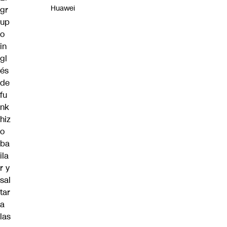
Huawei
gr
up
o
in
gl
és
de
fu
nk
hiz
o
ba
ila
r y
sal
tar
a
las