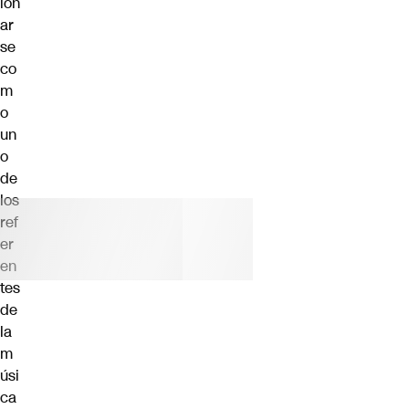
ion
ar
se
co
m
o
un
o
de
los
ref
er
en
tes
de
la
m
úsi
ca