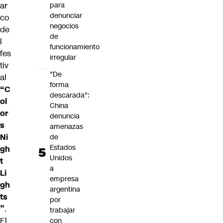
ar
para
denunciar
co
negocios
de
de
l
funcionamiento
fes
irregular
tiv
"De
al
forma
“C
descarada":
ol
China
or
denuncia
s
amenazas
Ni
de
Estados
gh
Unidos
t
a
Li
empresa
gh
argentina
ts
por
”
.
trabajar
El
con