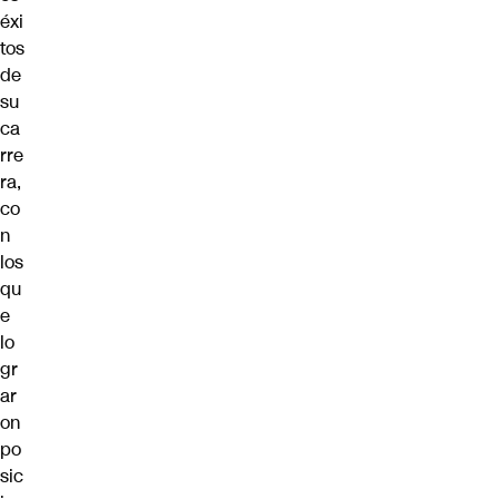
éxi
tos
de
su
ca
rre
ra,
co
n
los
qu
e
lo
gr
ar
on
po
sic