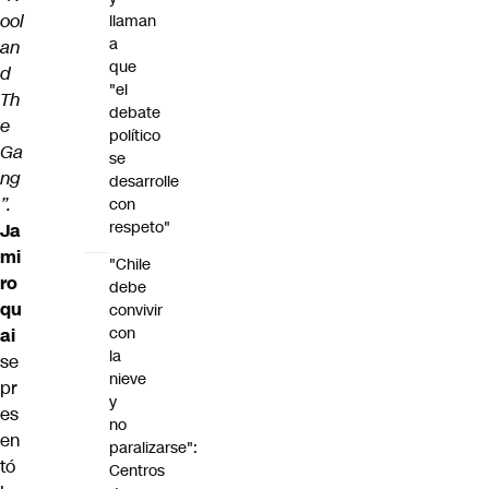
ool
llaman
a
an
que
d
"el
Th
debate
e
político
Ga
se
ng
desarrolle
”.
con
respeto"
Ja
mi
"Chile
ro
debe
qu
convivir
con
ai
la
se
nieve
pr
y
es
no
en
paralizarse":
tó
Centros