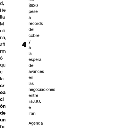
d,
$920
He
pese
lia
a
M
récords
del
oli
cobre
na,
y
afi
a
rm
la
ó
espera
qu
de
e
avances
en
la
las
cr
negociaciones
ea
entre
ci
EE.UU.
ón
e
de
Irán
un
Agenda
fo