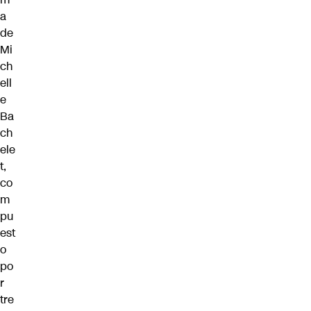
a
de
Mi
ch
ell
e
Ba
ch
ele
t,
co
m
pu
est
o
po
r
tre