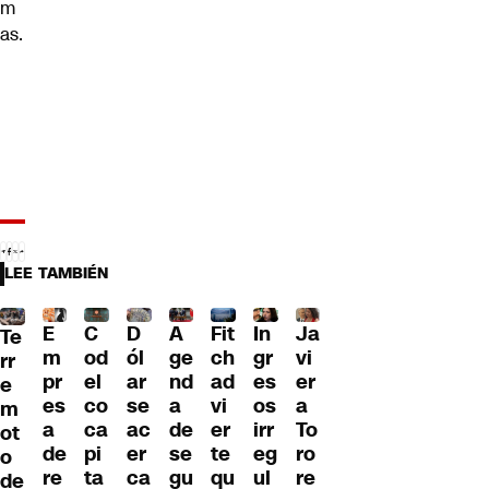
m
as.
LEE TAMBIÉN
E
C
D
A
Fit
In
Ja
Te
m
od
ól
ge
ch
gr
vi
rr
pr
el
ar
nd
ad
es
er
e
es
co
se
a
vi
os
a
m
a
ca
ac
de
er
irr
To
ot
de
pi
er
se
te
eg
ro
o
re
ta
ca
gu
qu
ul
re
de