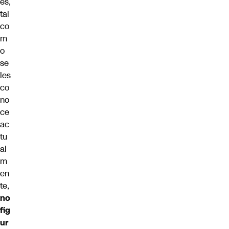
es,
tal
co
m
o
se
les
co
no
ce
ac
tu
al
m
en
te,
no
fig
ur