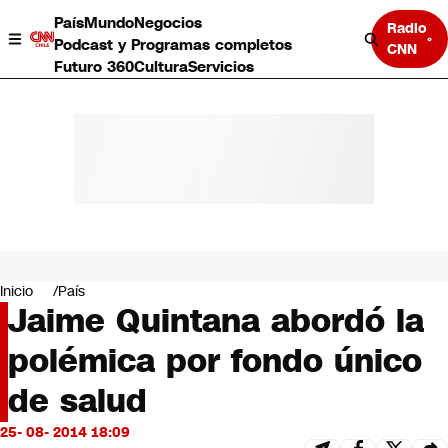
País
Mundo
Negocios
Radio
Podcast y Programas completos
CNN
Futuro 360
Cultura
Servicios
País
Mundo
Negocios
Inicio
País
Jaime Quintana abordó la
Deportes
Programas completos
polémica por fondo único
Cultura
Servicios
de salud
Bits
CNN Data
25- 08- 2014 18:09
CNN tiempo