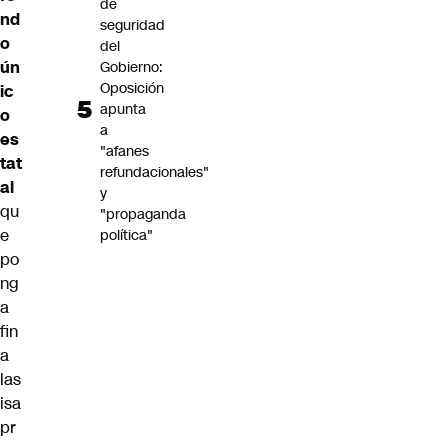
de
nd
seguridad
o
del
ún
Gobierno:
Oposición
ic
apunta
o
a
es
"afanes
tat
refundacionales"
al
y
qu
"propaganda
e
política"
po
ng
a
fin
a
las
isa
pr