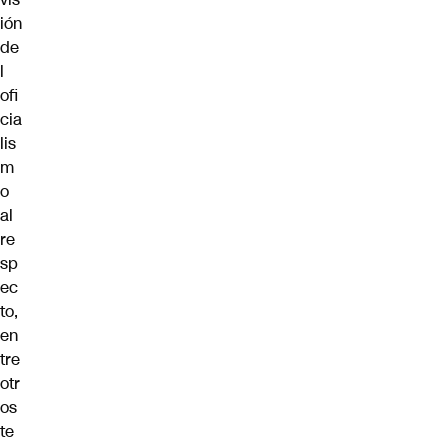
ión
de
l
ofi
cia
lis
m
o
al
re
sp
ec
to,
en
tre
otr
os
te