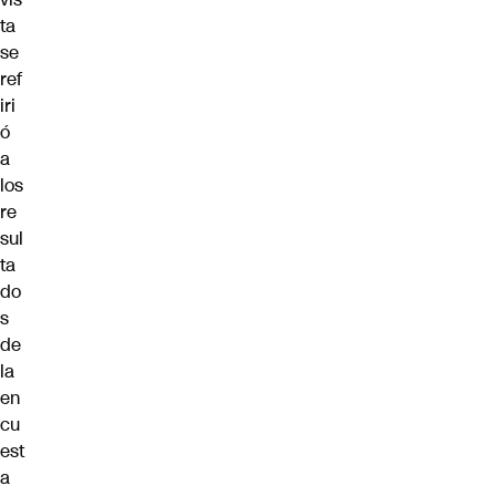
ta
se
ref
iri
ó
a
los
re
sul
ta
do
s
de
la
en
cu
est
a