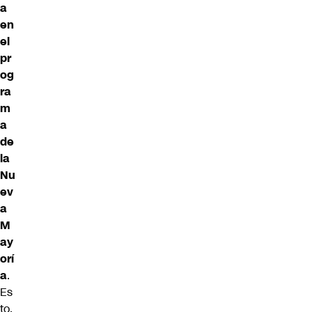
a
en
el
pr
og
ra
m
a
de
la
Nu
ev
a
M
ay
orí
a
.
Es
to,