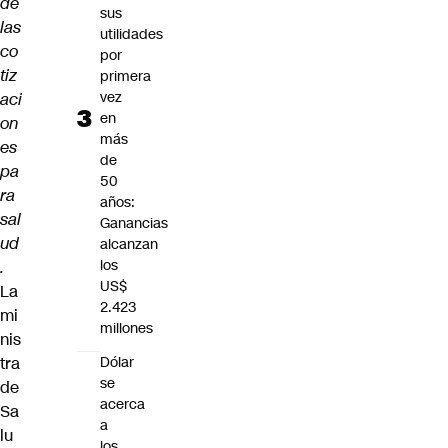
de
sus
las
utilidades
co
por
tiz
primera
vez
aci
en
on
más
es
de
pa
50
ra
años:
sal
Ganancias
ud
alcanzan
los
.
US$
La
2.423
mi
millones
nis
tra
Dólar
se
de
acerca
Sa
a
lu
los