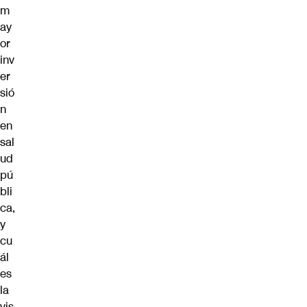
m
ay
or
inv
er
sió
n
en
sal
ud
pú
bli
ca,
y
cu
ál
es
la
vis