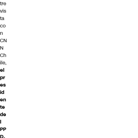
tre
vis
ta
co
n
CN
N
Ch
ile,
el
pr
es
id
en
te
de
l
PP
D,