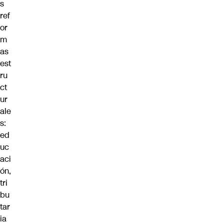
s
ref
or
m
as
est
ru
ct
ur
ale
s:
ed
uc
aci
ón,
tri
bu
tar
ia