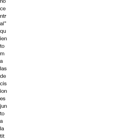
no
ce
ntr
al”
qu
ien
to
m
a
las
de
cis
ion
es
jun
to
a
la
tit