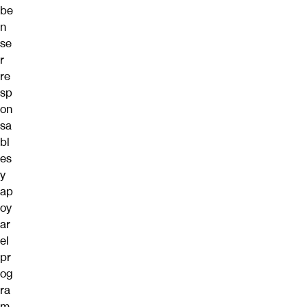
be
n
se
r
re
sp
on
sa
bl
es
y
ap
oy
ar
el
pr
og
ra
m