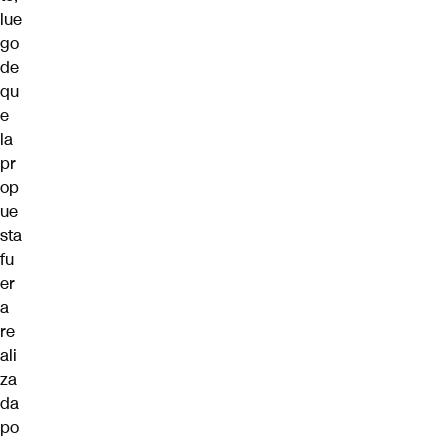
lue
go
de
qu
e
la
pr
op
ue
sta
fu
er
a
re
ali
za
da
po