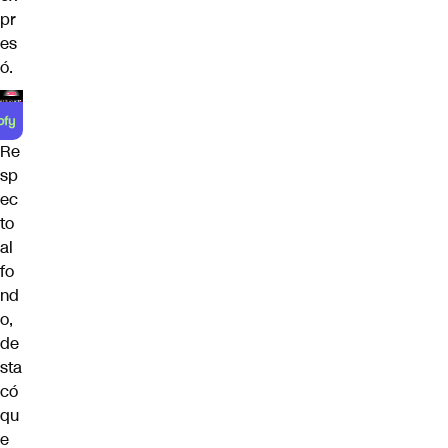
pr
es
ó.
Re
sp
ec
to
al
fo
nd
o,
de
sta
có
qu
e