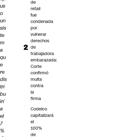
de
us
retail
o
fue
un
condenada
sis
por
vulnerar
te
derechos
m
de
a
trabajadora
qu
embarazada:
e
Corte
re
confirmó
dis
multa
contra
tri
la
bu
firma
irí
a
Codelco
capitalizará
el
el
7
100%
%
de