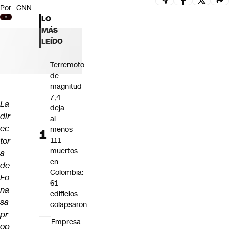
Por
CNN
Futuro 360
LO
Opinión
MÁS
LEÍDO
Terremoto
de
magnitud
7,4
La
deja
dir
al
ec
menos
tor
111
muertos
a
en
de
Colombia:
Fo
61
na
edificios
sa
colapsaron
pr
Empresa
op