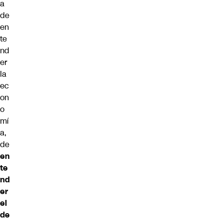
a
de
en
te
nd
er
la
ec
on
o
mí
a,
de
en
te
nd
er
el
de