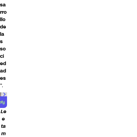
sa
rro
llo
de
la
s
so
ci
ed
ad
es
“.
00:00
/
01:00
Le
e
ta
m