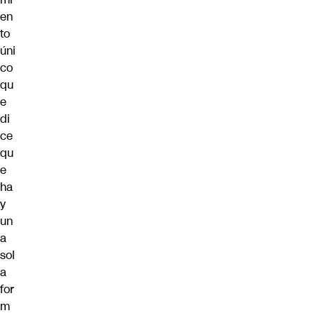
en
to
úni
co
qu
e
di
ce
qu
e
ha
y
un
a
sol
a
for
m