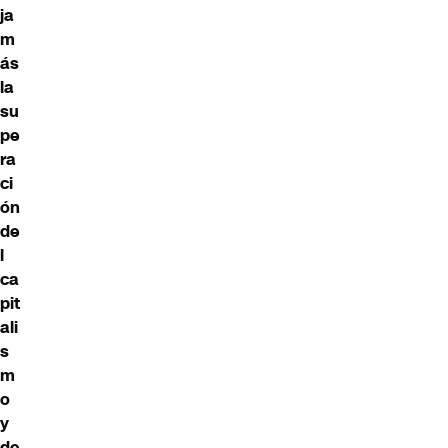
ja
m
ás
la
su
pe
ra
ci
ón
de
l
ca
pit
ali
s
m
o
y
de