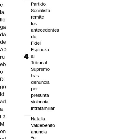
Partido
e
Socialista
la
remite
lle
los
ga
antecedentes
da
de
de
Fidel
Ap
Espinoza
al
ru
Tribunal
eb
Supremo
o
tras
Di
denuncia
gn
por
id
presunta
ad
violencia
intrafamiliar
a
La
Natalia
M
Valdebenito
on
anuncia
ed
“El