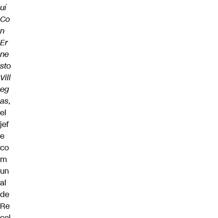
uí
Co
n
Er
ne
sto
Vill
eg
as
,
el
jef
e
co
m
un
al
de
Re
col