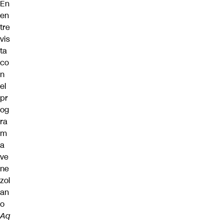
En
en
tre
vis
ta
co
n
el
pr
og
ra
m
a
ve
ne
zol
an
o
Aq