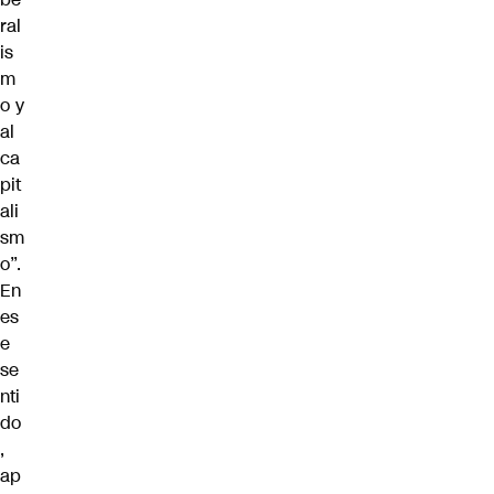
ral
is
m
o y
al
ca
pit
ali
sm
o”.
En
es
e
se
nti
do
,
ap