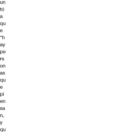
un
tó
a
qu
e
“h
ay
pe
rs
on
as
qu
e
pi
en
sa
n,
y
qu