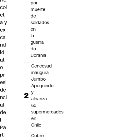
por
col
muerte
et
de
a y
soldados
en
ex
la
ca
guerra
nd
de
id
Ucrania
at
Cencosud
o
inaugura
pr
Jumbo
esi
Apoquindo
de
y
nci
alcanza
al
60
de
supermercados
en
l
Chile
Pa
rti
Cobre