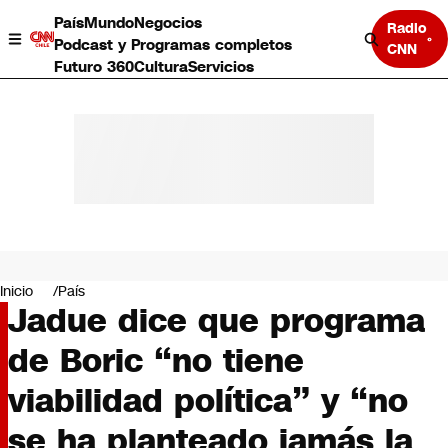
País
Mundo
Negocios
Radio
Podcast y Programas completos
CNN
Futuro 360
Cultura
Servicios
País
Mundo
Negocios
Inicio
País
Jadue dice que programa
Deportes
Programas completos
de Boric “no tiene
Cultura
Servicios
viabilidad política” y “no
Bits
CNN Data
se ha planteado jamás la
CNN tiempo