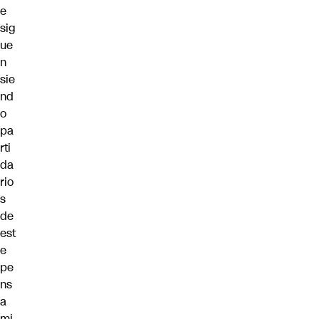
e
sig
ue
n
sie
nd
o
pa
rti
da
rio
s
de
est
e
pe
ns
a
mi