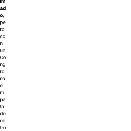
im
ad
o
,
pe
ro
co
n
un
Co
ng
re
so
e
m
pa
ta
do
en
tre