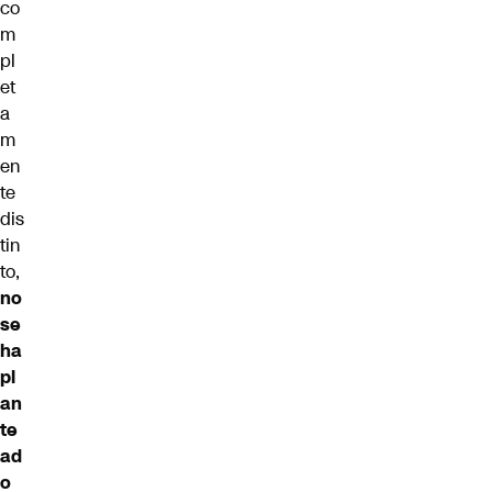
co
m
pl
et
a
m
en
te
dis
tin
to,
no
se
ha
pl
an
te
ad
o