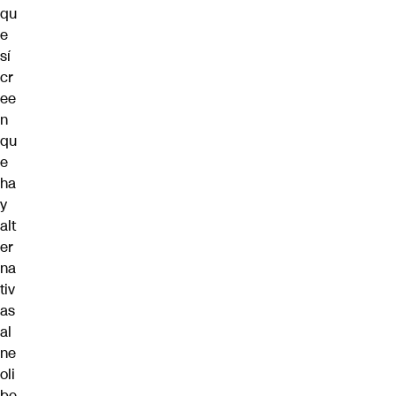
qu
e
sí
cr
ee
n
qu
e
ha
y
alt
er
na
tiv
as
al
ne
oli
be