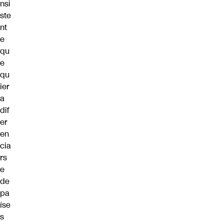
nsi
ste
nt
e
qu
e
qu
ier
a
dif
er
en
cia
rs
e
de
pa
íse
s