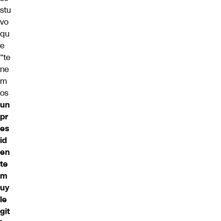
stu
vo
qu
e
“te
ne
m
os
un
pr
es
id
en
te
m
uy
le
git