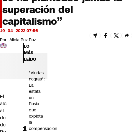
Futuro 360
superación del
Opinión
capitalismo”
19- 04- 2022 07:56
Por
Alicia Ruz Ruz
LO
MÁS
LEÍDO
"Viudas
negras":
La
estafa
El
en
alc
Rusia
que
al
explota
de
la
de
compensación
Re