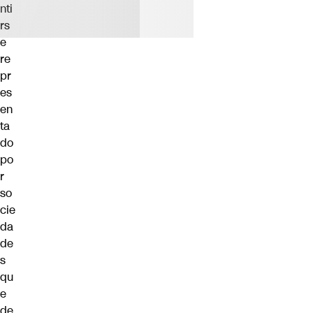
nti
rs
e
re
pr
es
en
ta
do
po
r
so
cie
da
de
s
qu
e
de