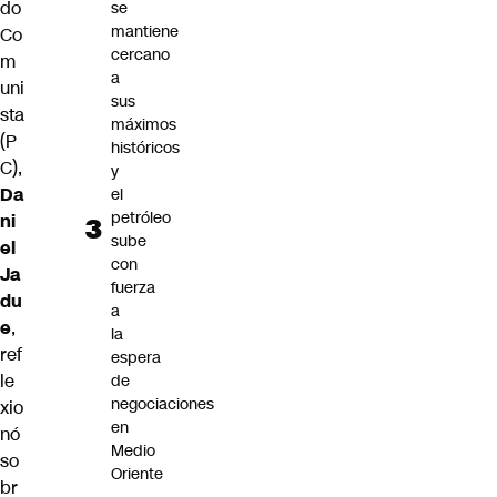
do
se
mantiene
Co
cercano
m
a
uni
sus
sta
máximos
(P
históricos
C),
y
Da
el
petróleo
ni
sube
el
con
Ja
fuerza
du
a
e
,
la
ref
espera
le
de
negociaciones
xio
en
nó
Medio
so
Oriente
br