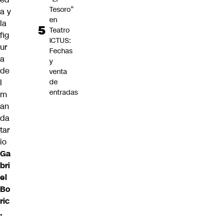
Tesoro”
a y
en
la
Teatro
fig
ICTUS:
ur
Fechas
a
y
de
venta
l
de
entradas
m
an
da
tar
io
Ga
bri
el
Bo
ric
.