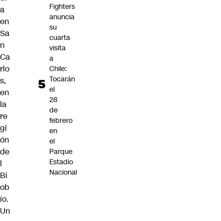
Fighters
a
anuncia
en
su
Sa
cuarta
n
visita
Ca
a
rlo
Chile:
Tocarán
s,
el
en
28
la
de
re
febrero
gi
en
ón
el
de
Parque
Estadio
l
Nacional
Bi
ob
ío.
Un