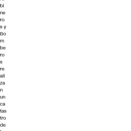
bi
ne
ro
s y
Bo
m
be
ro
s
re
ali
za
n
un
ca
tas
tro
de