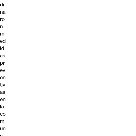
di
na
ro
n
m
ed
id
as
pr
ev
en
tiv
as
en
la
co
m
un
a