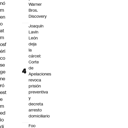
nó
Warner
m
Bros.
Discovery
en
o
Joaquín
at
Lavín
m
León
osf
deja
la
éri
cárcel:
co
Corte
se
de
ge
Apelaciones
ne
revoca
ró
prisión
est
preventiva
y
e
decreta
m
arresto
ed
domiciliario
io
Foo
dí