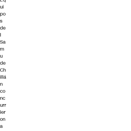
ui
po
s
de
l
Sa
m
u
de
Ch
illá
n
co
nc
urr
ier
on
a