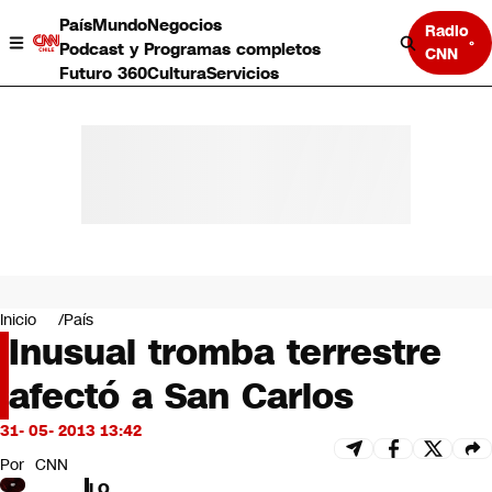
País
Mundo
Negocios
Radio
Podcast y Programas completos
CNN
Futuro 360
Cultura
Servicios
País
Mundo
Negocios
Inicio
País
Inusual tromba terrestre
Deportes
Programas completos
afectó a San Carlos
Cultura
Servicios
31- 05- 2013 13:42
Bits
CNN Data
Por
CNN
CNN tiempo
LO