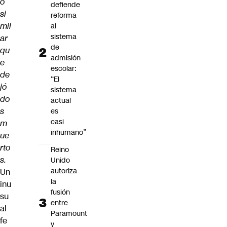
o
defiende
si
reforma
mil
al
sistema
ar
de
qu
admisión
e
escolar:
de
“El
jó
sistema
do
actual
s
es
casi
m
inhumano”
ue
rto
Reino
s.
Unido
autoriza
Un
la
inu
fusión
su
entre
al
Paramount
fe
y