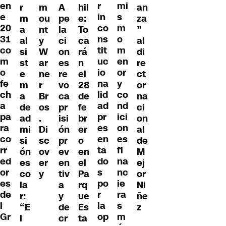
en
r
mi
r
m
A
an
hil
e
in
s
m
ou
pe
za
e:
20
co
m
a
nt
la
”
To
31
ns
o
al
y
ci
al
ca
co
tit
m
si
W
on
di
rá
m
uc
en
st
ar
es
re
n
o
io
or
e
ne
re
ct
el
fe
na
y
m
r
vo
or
28
ch
lid
co
a
Br
ca
na
de
a
ad
nd
de
os
pr
ci
fe
pa
pr
ici
ad
.
isi
on
br
ra
es
on
mi
Di
ón
al
er
co
en
es
si
sc
pr
de
o
rr
ta
fi
ón
ov
ev
M
en
ed
do
na
es
er
en
ej
el
or
s
nc
co
y
tiv
or
Pa
es
po
ie
la
a
Ni
rq
de
r
ra
r:
y
ñe
ue
l
la
s
“E
de
z
Es
Gr
op
m
l
cr
ta