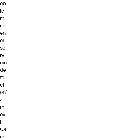
ob
le
m
as
en
el
se
rvi
cio
de
tel
ef
oní
a
m
óvi
l.
Ca
ra