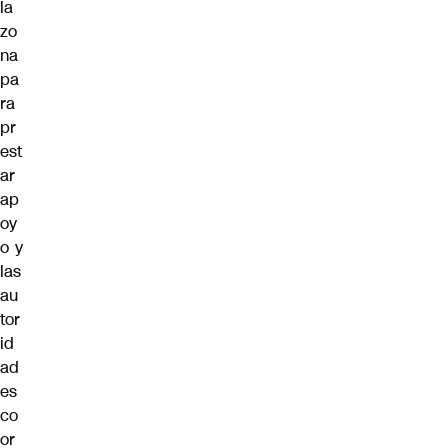
la
zo
na
pa
ra
pr
est
ar
ap
oy
o y
las
au
tor
id
ad
es
co
or