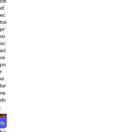
los
ef
ec
tos
pr
ov
oc
ad
os
po
r
el
tor
na
do
.
Eq