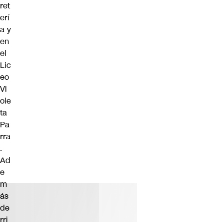
ret
erí
a y
en
el
Lic
eo
Vi
ole
ta
Pa
rra
.
Ad
e
m
ás
de
rri