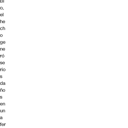
Bí
o,
el
he
ch
o
ge
ne
ró
se
rio
s
da
ño
s
en
un
a
fer