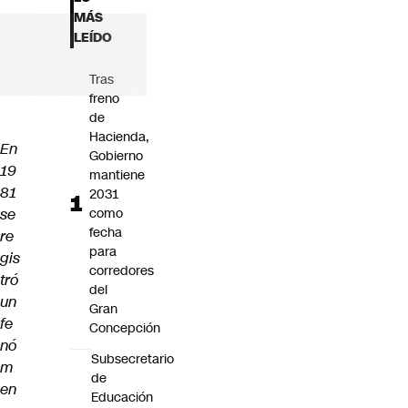
Futuro 360
MÁS
Opinión
LEÍDO
Tras
freno
de
Hacienda,
En
Gobierno
19
mantiene
81
2031
se
como
fecha
re
para
gis
corredores
tró
del
un
Gran
fe
Concepción
nó
Subsecretario
m
de
en
Educación