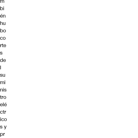
m
bi
én
hu
bo
co
rte
s
de
l
su
mi
nis
tro
elé
ctr
ico
s y
pr