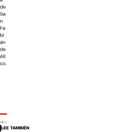
de
Sa
n
Fa
bi
án
de
Ali
co.
LEE TAMBIÉN