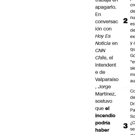
cr
apagarlo.
de
En
n
conversac
es
ión con
d
Hoy Es
ex
Noticia
en
y 
qu
CNN
Go
Chile
, el
"e
intendent
si
e de
m
Valparaíso
au
, Jorge
C
Martínez,
de
sostuvo
Dr
que
el
Pa
incendio
So
podría
¿
se
haber