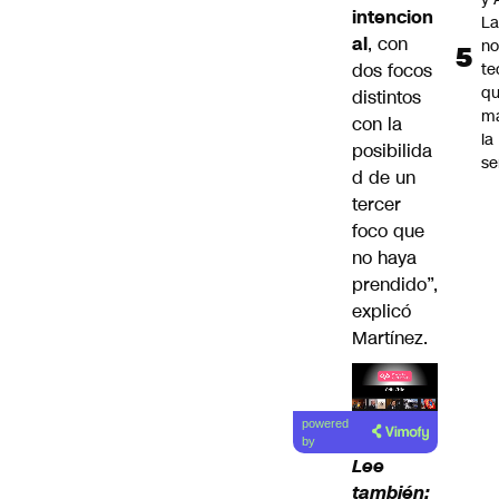
intencion
La
al
, con
no
dos focos
te
q
distintos
m
con la
la
posibilida
s
d de un
tercer
foco que
no haya
prendido”,
explicó
Martínez.
Lea el
powered
artículo
by
Lee
también: