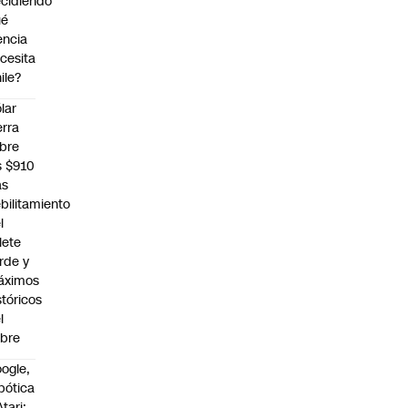
cidiendo
ué
encia
cesita
ile?
lar
erra
bre
s $910
as
bilitamiento
l
llete
rde y
áximos
stóricos
l
bre
ogle,
bótica
Atari: