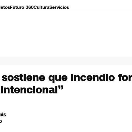
letos
Futuro 360
Cultura
Servicios
 sostiene que incendio for
intencional”
MÁS
O