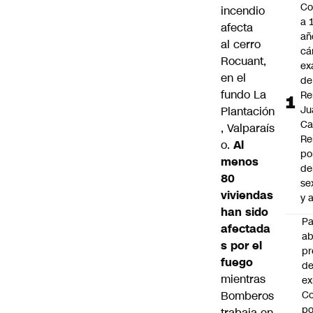
Co
incendio
a 
afecta
añ
al cerro
cá
Rocuant
,
ex
en el
de
fundo La
Re
Ju
Plantación
Ca
, Valparaís
Re
o.
Al
po
menos
de
80
se
viviendas
y 
han sido
P
afectada
a
s por el
pr
fuego
de
mientras
ex
Bomberos
Co
po
trabaja en