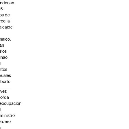
ndenan
15
os de
rcel a
alcalde
naico,
an
rlos
inao,
r
litos
xuales
aborto
avez
borda
eocupación
l
ministro
rdero
r