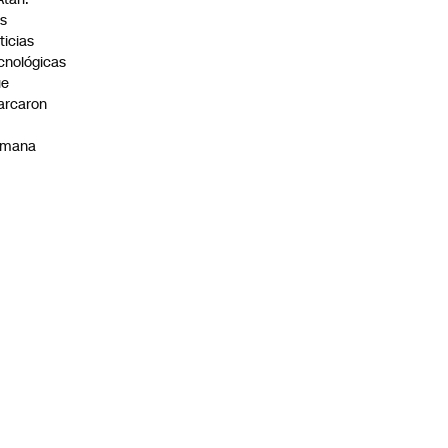
s
ticias
cnológicas
ue
arcaron
emana