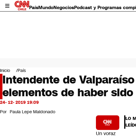
País
Mundo
Negocios
Podcast y Programas comp
País
Mundo
Inicio
País
Negocios
Intendente de Valparaíso
Deportes
elementos de haber sido 
Programas completos
Cultura
Servicios
24- 12- 2019 19:09
Bits
Por
Paula Lepe Maldonado
CNN Data
LO 
CNN tiempo
LEÍD
Futuro 360
Un voraz
Opinión