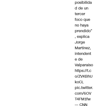
posibilida
d de un
tercer
foco que
no haya
prendido"
, explica
Jorge
Martínez,
intendent
e de
Valparaíso
https://t.c
o/ZVKBhU
koCL
pic.twitter.
com/6OV
T4FM1fw
— CNN