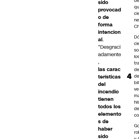
de
sido
q
provocad
ci
o de
ne
forma
Ch
intencion
Dó
al
.
ci
“Desgraci
so
adamente
lo
,
tr
las carac
de
de
terísticas
bi
del
ve
incendio
m
tienen
hi
todos los
de
elemento
co
s de
Go
haber
ro
sido
y 