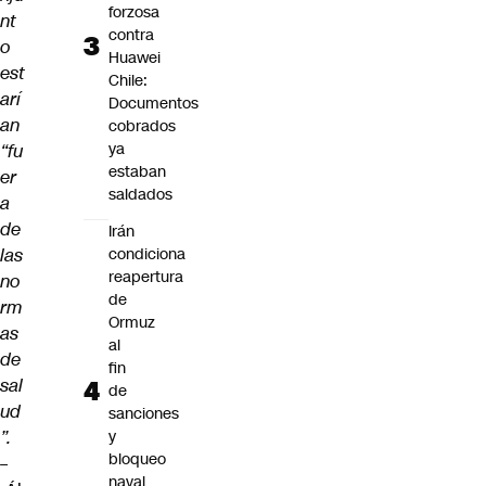
forzosa
nt
contra
o
Huawei
est
Chile:
arí
Documentos
an
cobrados
ya
“fu
estaban
er
saldados
a
de
Irán
las
condiciona
reapertura
no
de
rm
Ormuz
as
al
de
fin
sal
de
ud
sanciones
”.
y
bloqueo
–
naval