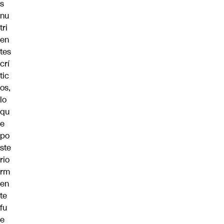
s
nu
tri
en
tes
crí
tic
os,
lo
qu
e
po
ste
rio
rm
en
te
fu
e