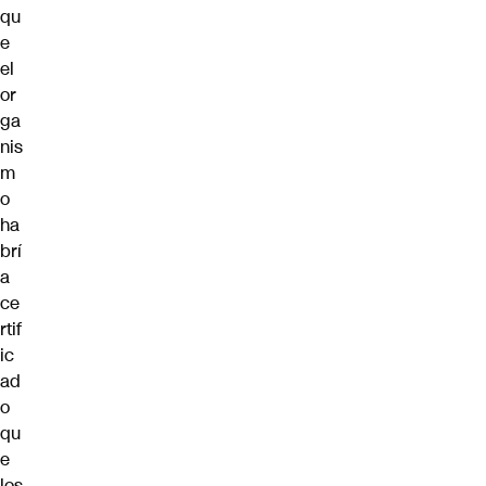
qu
e
el
or
ga
nis
m
o
ha
brí
a
ce
rtif
ic
ad
o
qu
e
los