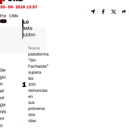
Futuro 360
30- 06- 2016 13:57
Opinión
Por
CNN
LO
MÁS
LEÍDO
Nueva
plataforma
“Sin
Fachadas”
Se
supera
gú
las
n
200
el
denuncias
en
or
sus
ga
primeros
nis
dos
m
días
o