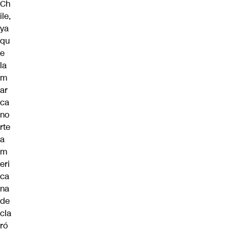
Ch
ile,
ya
qu
e
la
m
ar
ca
no
rte
a
m
eri
ca
na
de
cla
ró