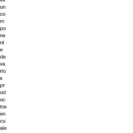
un
co
m
po
ne
nt
e
de
va
rio
s
pr
od
uc
tos
en
cu
ale