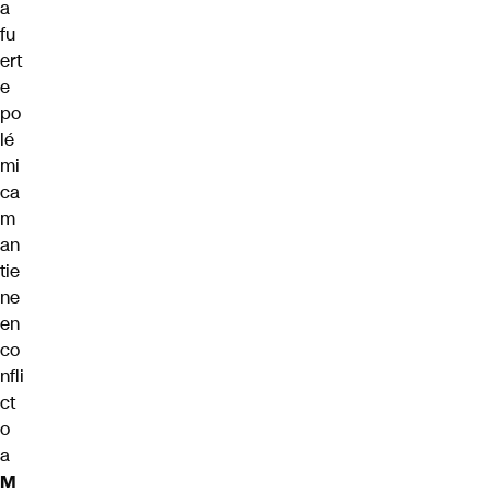
a
fu
ert
e
po
lé
mi
ca
m
an
tie
ne
en
co
nfli
ct
o
a
M