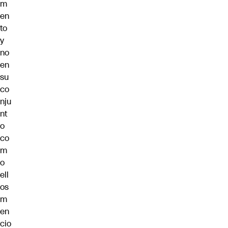
m
en
to
y
no
en
su
co
nju
nt
o
co
m
o
ell
os
m
en
cio