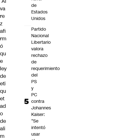
Ál
de
va
Estados
re
Unidos
z
Partido
afi
Nacional
rm
Libertario
ó
valora
qu
rechazo
e
de
ley
requerimiento
del
de
PS
eti
y
qu
PC
et
contra
ad
Johannes
o
Kaiser:
de
“Se
intentó
ali
usar
m