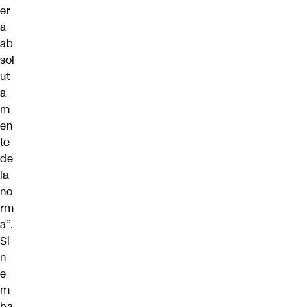
er
a
ab
sol
ut
a
m
en
te
de
la
no
rm
a”.
Si
n
e
m
ba