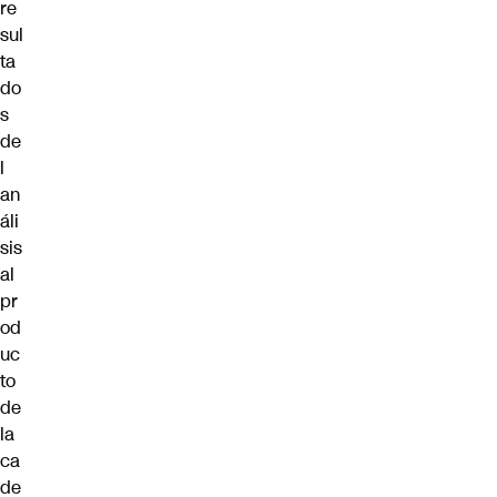
re
sul
ta
do
s
de
l
an
áli
sis
al
pr
od
uc
to
de
la
ca
de