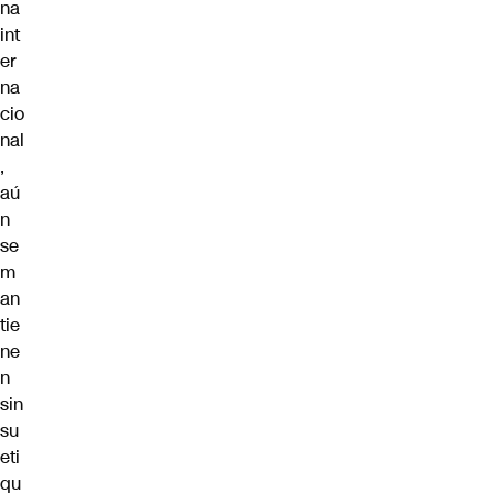
na
int
er
na
cio
nal
,
aú
n
se
m
an
tie
ne
n
sin
su
eti
qu