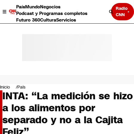
País
Mundo
Negocios
Radio
Podcast y Programas completos
CNN
Futuro 360
Cultura
Servicios
País
Mundo
Negocios
Inicio
País
INTA: “La medición se hizo
Deportes
Programas completos
a los alimentos por
Cultura
Servicios
separado y no a la Cajita
Bits
CNN Data
Feliz”
CNN tiempo