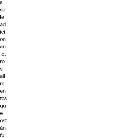
s
se
le
ad
ici
on
an
ot
ro
s
ali
m
en
tos
qu
e
est
án
fu