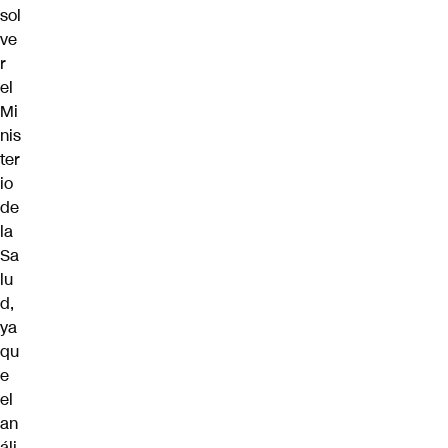
sol
ve
r
el
Mi
nis
ter
io
de
la
Sa
lu
d,
ya
qu
e
el
an
áli