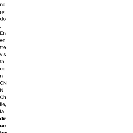
ne
ga
do
.
En
en
tre
vis
ta
co
n
CN
N
Ch
ile,
la
dir
ec
tor