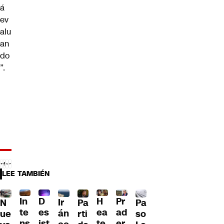
á
ev
alu
an
do
”.
LEE TAMBIÉN
D
In
H
Pr
Ir
Pa
N
Pa
es
te
ea
ad
án
so
ue
rti
ist
ns
te
er