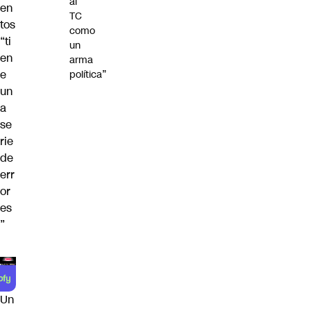
al
en
TC
tos
como
“ti
un
en
arma
e
política”
un
a
se
rie
de
err
or
es
”
Un