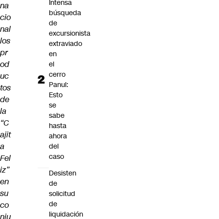
Intensa
na
búsqueda
cio
de
nal
excursionista
los
extraviado
pr
en
od
el
cerro
uc
Panul:
tos
Esto
de
se
la
sabe
“C
hasta
ajit
ahora
a
del
caso
Fel
iz”
Desisten
en
de
su
solicitud
de
co
liquidación
nju