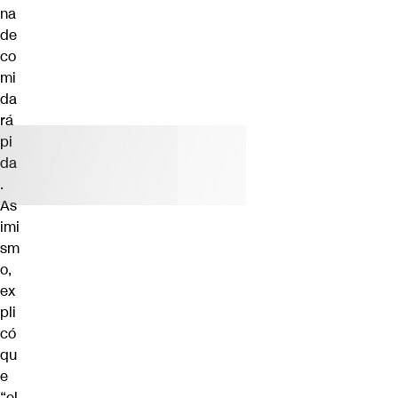
na
de
co
mi
da
rá
pi
da
.
As
imi
sm
o,
ex
pli
có
qu
e
“el