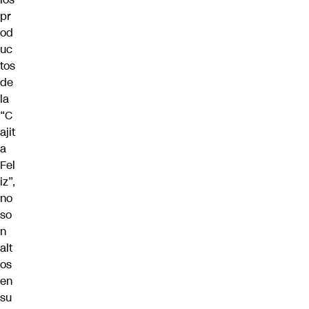
pr
od
uc
tos
de
la
“C
ajit
a
Fel
iz”,
no
so
n
alt
os
en
su