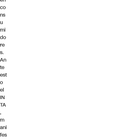
co
ns
u
mi
do
re
s.
An
te
est
o
el
IN
TA
,
m
ani
fes