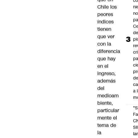
co
Chile los
ni
n
peores
pa
índices
Ce
tienen
de
que ver
pi
con la
re
diferencia
cr
que hay
pa
ci
en el
pr
ingreso,
d
además
c
del
a 
medioam
m
biente,
"S
particular
Fa
mente el
C
tema de
SII
la
la