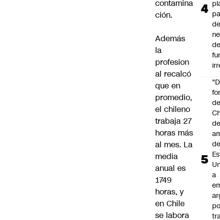
contamina
pl
pa
ción.
de
ne
Además
d
la
fu
profesion
ir
al recalcó
"
que en
fo
promedio,
de
el chileno
Ch
trabaja 27
de
horas más
a
d
al mes. La
Es
media
Un
anual es
a
1749
e
horas, y
ar
en Chile
po
se labora
tr