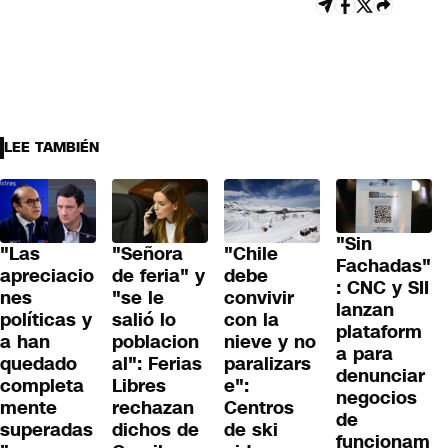
LEE TAMBIÉN
"Sin
"Las
"Señora
"Chile
Fachadas"
apreciacio
de feria" y
debe
: CNC y SII
nes
"se le
convivir
lanzan
políticas y
salió lo
con la
plataform
a han
poblacion
nieve y no
a para
quedado
al": Ferias
paralizars
denunciar
completa
Libres
e":
negocios
mente
rechazan
Centros
de
superadas
dichos de
de ski
funcionam