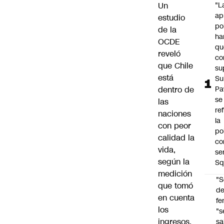
Un
"L
ap
estudio
po
de la
ha
OCDE
qu
reveló
co
que Chile
su
está
Su
dentro de
Pa
se
las
re
naciones
la
con peor
po
calidad la
co
vida,
se
según la
Sq
medición
"S
que tomó
d
en cuenta
fe
los
"s
ingresos,
sa