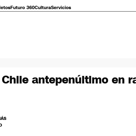
letos
Futuro 360
Cultura
Servicios
 Chile antepenúltimo en r
MÁS
O