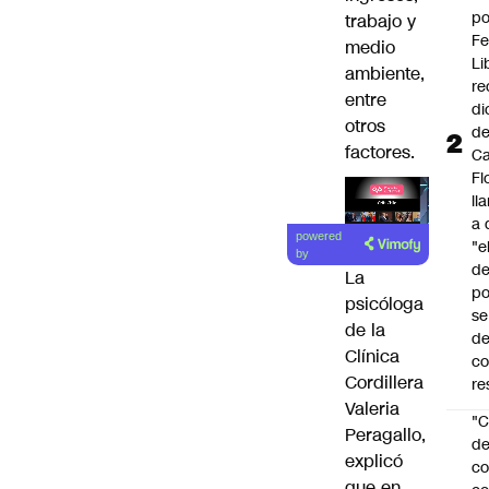
po
trabajo y
Fe
medio
Li
ambiente,
re
entre
di
otros
d
factores.
Ca
Fl
ll
a 
Lea el
powered
"e
artículo
by
d
La
po
psicóloga
se
de la
de
Clínica
c
Cordillera
re
Valeria
"C
Peragallo,
d
explicó
co
que en