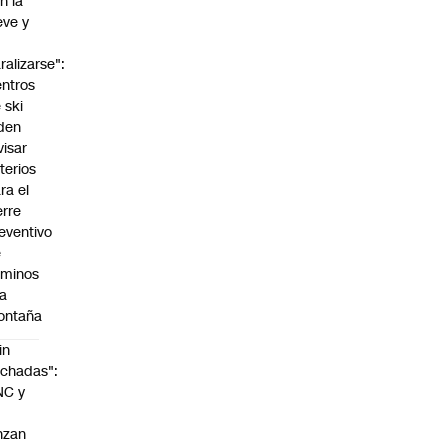
n la
eve y
o
ralizarse":
ntros
 ski
den
visar
iterios
ra el
erre
eventivo
e
aminos
la
ontaña
in
chadas":
NC y
nzan