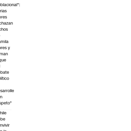
blacional":
rias
bres
chazan
chos
e
mila
ores y
aman
que
l
ebate
lítico
sarrolle
on
speto"
hile
ebe
nvivir