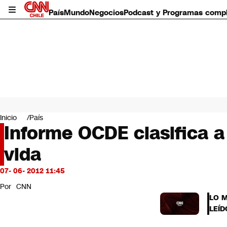
País
Mundo
Negocios
Podcast y Programas comp
País
Mundo
Inicio
País
Negocios
Informe OCDE clasifica a
Deportes
vida
Programas completos
Cultura
Servicios
07- 06- 2012 11:45
Bits
Por
CNN
CNN Data
LO 
CNN tiempo
LEÍD
Futuro 360
Opinión