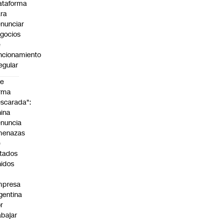
ataforma
ra
nunciar
gocios
e
ncionamiento
regular
De
rma
scarada":
ina
nuncia
menazas
e
tados
idos
mpresa
gentina
r
abajar