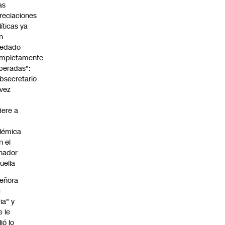
as
reciaciones
líticas ya
n
edado
mpletamente
peradas":
bsecretario
vez
fiere a
lémica
n el
nador
uella
eñora
e
ria" y
e le
lió lo