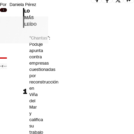
Por
Daniela Pérez
Futuro 360
LO
Opinión
MÁS
LEÍDO
“Chantas”:
Poduje
apunta
contra
empresas
cuestionadas
por
reconstrucción
en
Viña
del
Mar
y
califica
su
trabajo