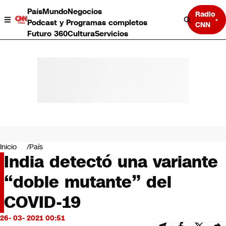
País
Mundo
Negocios
Radio
Podcast y Programas completos
CNN
Futuro 360
Cultura
Servicios
País
Mundo
Negocios
Inicio
País
India detectó una variante
Deportes
Programas completos
“doble mutante” del
Cultura
Servicios
COVID-19
Bits
CNN Data
26- 03- 2021 00:51
CNN tiempo