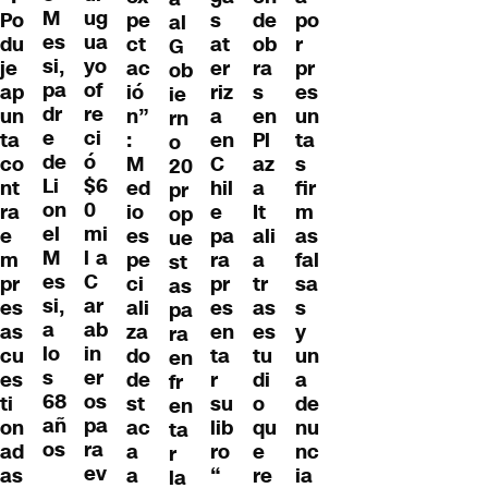
M
ug
pe
s
de
po
Po
al
es
ua
ct
at
ob
r
du
G
si,
yo
ac
er
ra
pr
je
ob
pa
of
ió
riz
s
es
ap
ie
dr
re
n”
a
en
un
un
rn
e
ci
:
en
Pl
ta
ta
o
de
ó
M
C
az
s
co
20
Li
$6
ed
hil
a
fir
nt
pr
on
0
io
e
It
m
ra
op
el
mi
es
pa
ali
as
e
ue
M
l a
pe
ra
a
fal
m
st
es
C
ci
pr
tr
sa
pr
as
si,
ar
ali
es
as
s
es
pa
a
ab
za
en
es
y
as
ra
lo
in
do
ta
tu
un
cu
en
s
er
de
r
di
a
es
fr
68
os
st
su
o
de
ti
en
añ
pa
ac
lib
qu
nu
on
ta
os
ra
a
ro
e
nc
ad
r
ev
a
“
re
ia
as
la