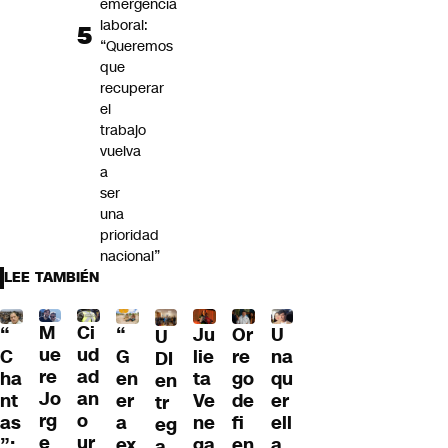
emergencia
laboral:
“Queremos
que
recuperar
el
trabajo
vuelva
a
ser
una
prioridad
nacional”
LEE TAMBIÉN
M
Ci
“
Ju
Or
U
“
U
ue
ud
G
lie
re
na
C
DI
re
ad
en
ta
go
qu
ha
en
Jo
an
er
Ve
de
er
nt
tr
rg
o
a
ne
fi
ell
as
eg
e
ur
ex
ga
en
a
”:
a