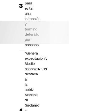
para
evitar
una
infracción
y
terminó
detenido
por
cohecho
“Genera
expectación”:
Medio
especializado
destaca
a
la
actriz
Mariana
di
Girolamo
y