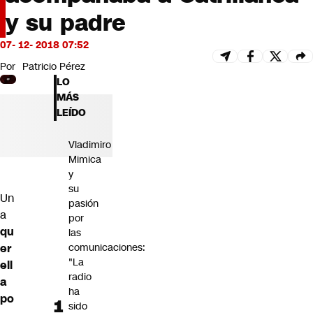
Futuro 360
y su padre
Opinión
07- 12- 2018 07:52
Por
Patricio Pérez
LO
MÁS
LEÍDO
Vladimiro
Mimica
y
su
Un
pasión
a
por
qu
las
er
comunicaciones:
"La
ell
radio
a
ha
po
sido