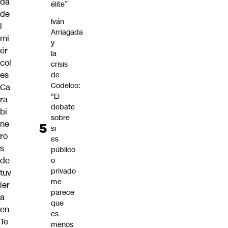
da
élite”
de
Iván
l
Arriagada
mi
y
ér
la
col
crisis
es
de
Codelco:
Ca
"El
ra
debate
bi
sobre
ne
si
ro
es
s
público
de
o
privado
tuv
me
ier
parece
a
que
en
es
Te
menos