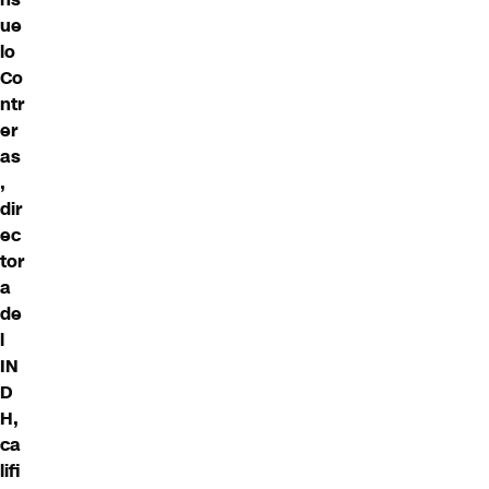
ue
lo
Co
ntr
er
as
,
dir
ec
tor
a
de
l
IN
D
H,
ca
lifi