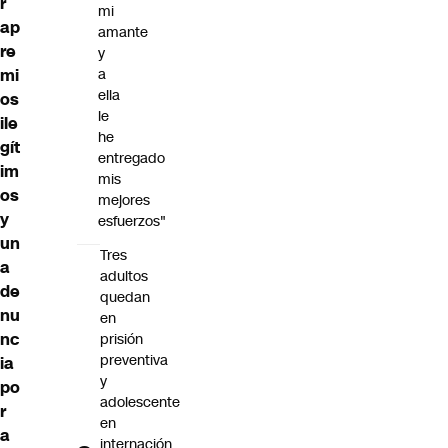
r
mi
ap
amante
re
y
mi
a
ella
os
le
ile
he
gít
entregado
im
mis
os
mejores
y
esfuerzos"
un
Tres
a
adultos
de
quedan
nu
en
nc
prisión
preventiva
ia
y
po
adolescente
r
en
a
internación