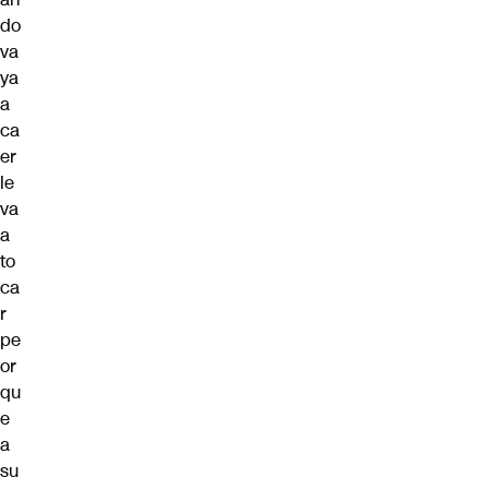
do
va
ya
a
ca
er
le
va
a
to
ca
r
pe
or
qu
e
a
su