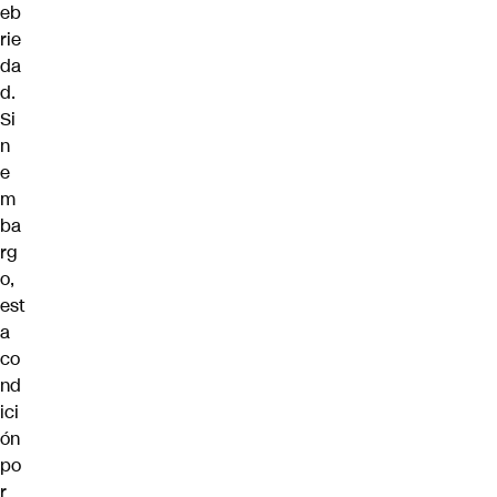
eb
rie
da
d.
Si
n
e
m
ba
rg
o,
est
a
co
nd
ici
ón
po
r