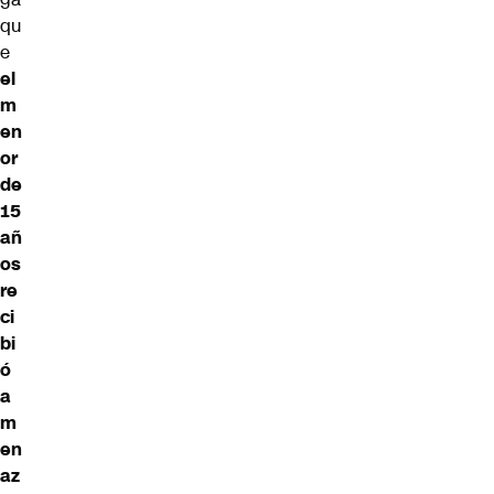
qu
e
el
m
en
or
de
15
añ
os
re
ci
bi
ó
a
m
en
az