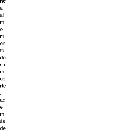
nc
a
al
m
o
m
en
to
de
su
m
ue
rte
,
ad
e
m
ás
de