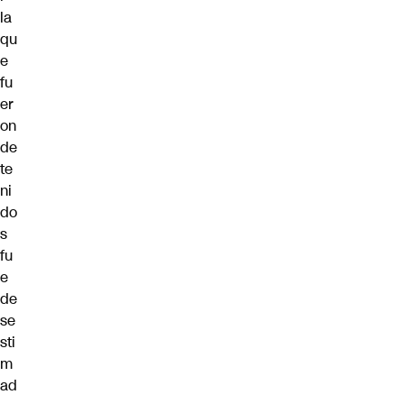
la
qu
e
fu
er
on
de
te
ni
do
s
fu
e
de
se
sti
m
ad