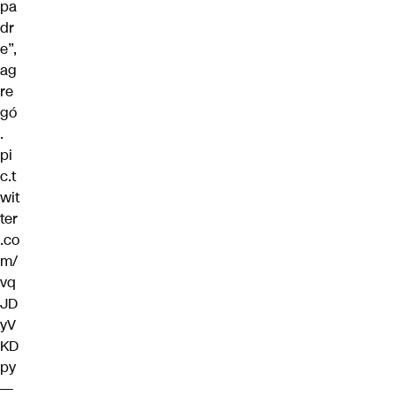
pa
dr
e”,
ag
re
gó
.
pi
c.t
wit
ter
.co
m/
vq
JD
yV
KD
py
—