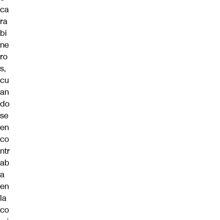
ca
ra
bi
ne
ro
s,
cu
an
do
se
en
co
ntr
ab
a
en
la
co