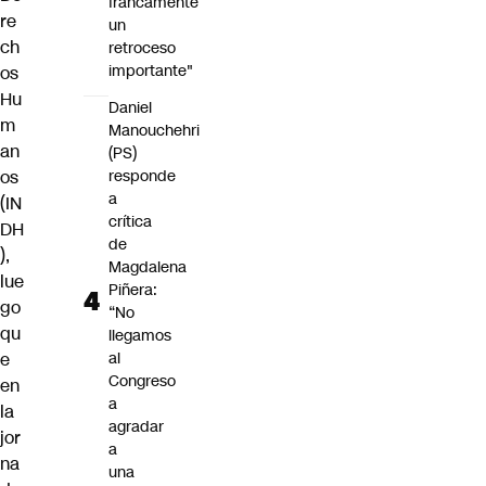
francamente
re
un
ch
retroceso
importante"
os
Hu
Daniel
m
Manouchehri
an
(PS)
os
responde
a
(IN
crítica
DH
de
),
Magdalena
lue
Piñera:
go
“No
qu
llegamos
e
al
Congreso
en
a
la
agradar
jor
a
na
una