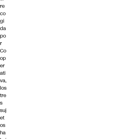
re
co
gi
da
po
r
Co
op
er
ati
va
,
los
tre
s
suj
et
os
ha