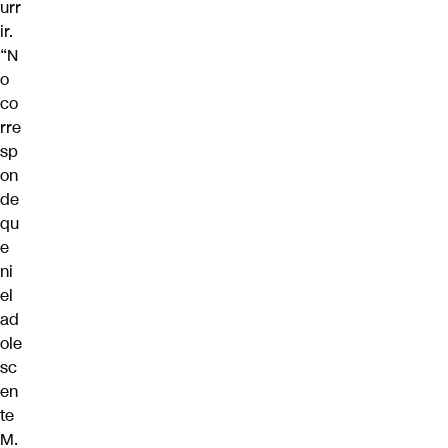
urr
ir.
“N
o
co
rre
sp
on
de
qu
e
ni
el
ad
ole
sc
en
te
M.