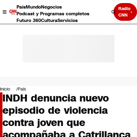
País
Mundo
Negocios
Radio
Podcast y Programas completos
CNN
Futuro 360
Cultura
Servicios
País
Mundo
Negocios
Inicio
País
INDH denuncia nuevo
Deportes
Programas completos
episodio de violencia
Cultura
Servicios
contra joven que
Bits
CNN Data
acompañaba a Catrillanca
CNN tiempo