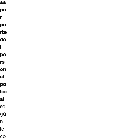
as
po
r
pa
rte
de
l
pe
rs
on
al
po
lici
al
,
se
gú
n
le
co