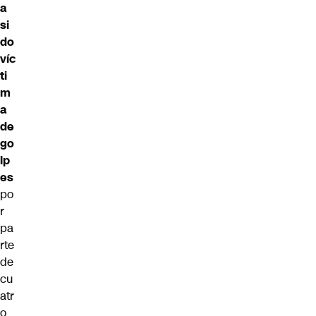
a
si
do
víc
ti
m
a
de
go
lp
es
po
r
pa
rte
de
cu
atr
o