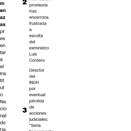
m
provisoria
en
tras
az
encerrona
frustrada
as
a
pr
escolta
es
del
en
exministro
tar
Luis
á
Cordero
el
Director
Ins
del
tit
INDH
ut
por
o
eventual
pérdida
Na
de
cio
acciones
nal
judiciales:
de
"Sería
De