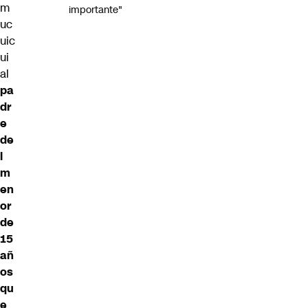
m
importante"
uc
uic
ui
al
pa
dr
e
de
l
m
en
or
de
15
añ
os
qu
e