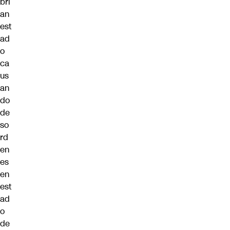
brí
an
est
ad
o
ca
us
an
do
de
so
rd
en
es
en
est
ad
o
de