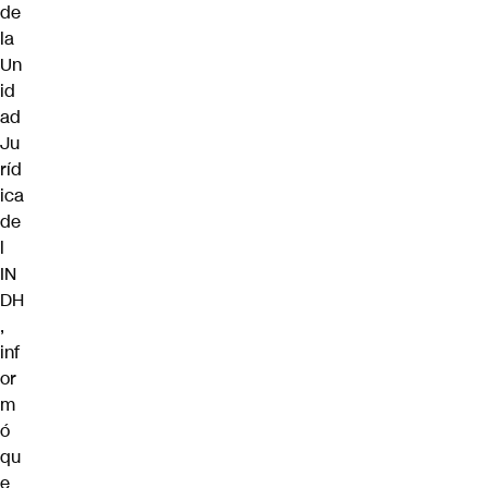
de
la
Un
id
ad
Ju
ríd
ica
de
l
IN
DH
,
inf
or
m
ó
qu
e