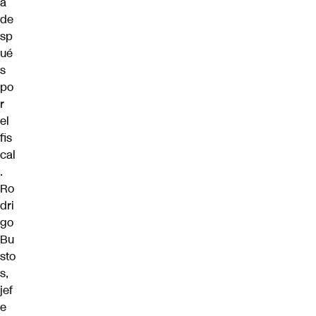
a
de
sp
ué
s
po
r
el
fis
cal
.
Ro
dri
go
Bu
sto
s,
jef
e