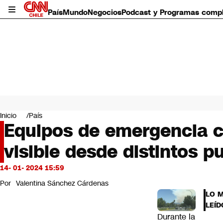
País
Mundo
Negocios
Podcast y Programas comp
País
Mundo
Inicio
País
Negocios
Equipos de emergencia c
Deportes
visible desde distintos p
Programas completos
Cultura
Servicios
14- 01- 2024 15:59
Bits
Por
Valentina Sánchez Cárdenas
CNN Data
LO 
CNN tiempo
LEÍD
Futuro 360
Durante la
Opinión