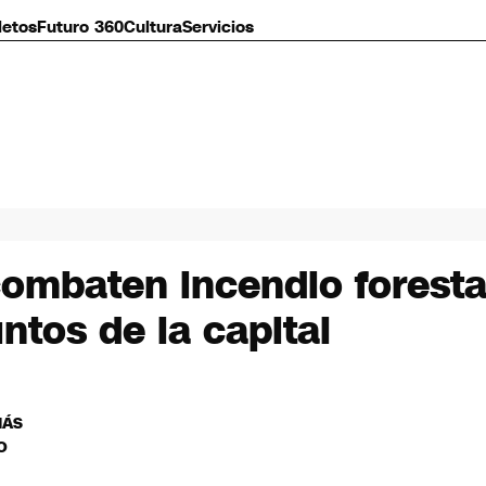
letos
Futuro 360
Cultura
Servicios
ombaten incendio foresta
untos de la capital
MÁS
O