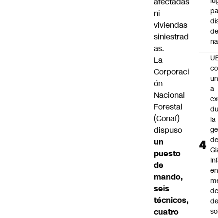
lu
afectadas
pa
ni
di
viviendas
de
siniestrad
na
as.
U
La
co
Corporaci
un
ón
a
Nacional
e
Forestal
du
(Conaf)
la
dispuso
ge
d
un
Gi
puesto
In
de
e
mando,
m
seis
d
técnicos,
de
cuatro
so