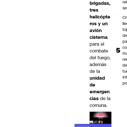
re
brigadas,
se
tres
helicópte
Ch
ros y un
ll
to
avión
de
cisterna
pa
para el
c
combate
m
del fuego,
re
además
de
de la
tu
in
unidad
p
de
emergen
cias
de la
comuna.
Lea el