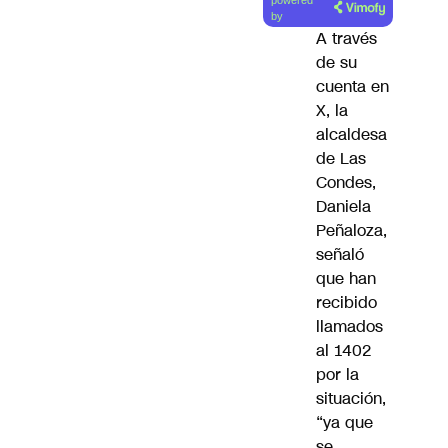
powered
artículo
by
A través
de su
cuenta en
X
, la
alcaldesa
de Las
Condes,
Daniela
Peñaloza
,
señaló
que han
recibido
llamados
al 1402
por la
situación,
“
ya que
se