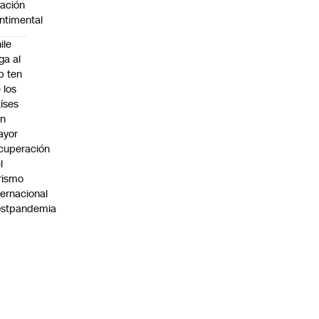
lación
ntimental
ile
ega al
p ten
 los
íses
on
ayor
cuperación
l
rismo
ternacional
ostpandemia