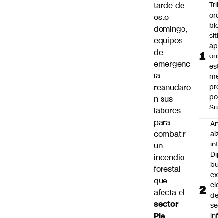
tarde de
Tr
or
este
bl
domingo,
si
equipos
ap
de
on
emergenc
es
ia
me
reanudaro
pr
po
n sus
Su
labores
para
An
combatir
al
in
un
Di
incendio
b
forestal
ex
que
ci
afecta el
d
sector
se
Pie
in