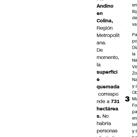
e
Andino
lí
en
d
Colina,
v
Región
P
Metropolit
po
ana.
Dí
De
la
momento,
Ni
la
Vi
superfici
Zo
e
Na
y 
quemada
Ob
correspo
M
nde a
731
Fo
hectárea
p
s.
No
e
habría
te
personas
y 