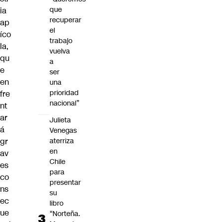
que
ia
recuperar
ap
el
íco
trabajo
la,
vuelva
qu
a
e
ser
en
una
prioridad
fre
nacional”
nt
ar
Julieta
á
Venegas
gr
aterriza
en
av
Chile
es
para
co
presentar
ns
su
ec
libro
ue
“Norteña.