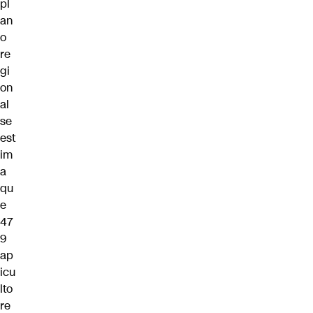
pl
an
o
re
gi
on
al
se
est
im
a
qu
e
47
9
ap
icu
lto
re