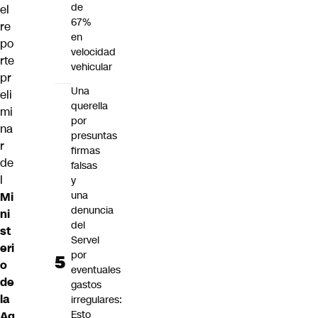
de
el
67%
re
en
po
velocidad
rte
vehicular
pr
Una
eli
querella
mi
por
na
presuntas
r
firmas
de
falsas
l
y
una
Mi
denuncia
ni
del
st
Servel
eri
por
o
eventuales
de
gastos
la
irregulares:
Esto
Ag