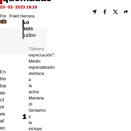
Futuro 360
23- 02- 2023 18:16
Opinión
Por
Polet Herrera
LO
MÁS
LEÍDO
“Genera
expectación”:
Medio
especializado
En
destaca
tre
a
los
la
actriz
se
Mariana
ct
di
or
Girolamo
es
y
af
la
ec
incluye