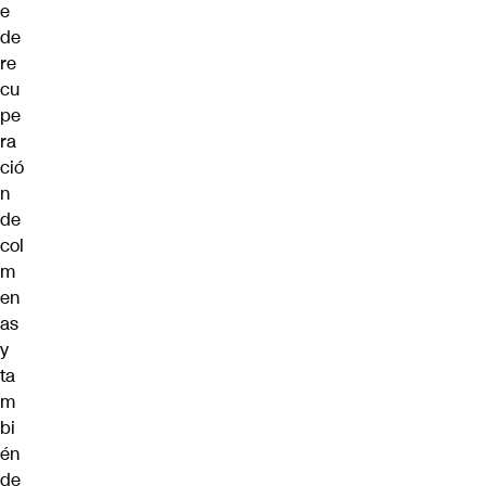
e
de
re
cu
pe
ra
ció
n
de
col
m
en
as
y
ta
m
bi
én
de