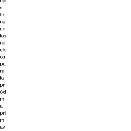
eja
s
te
ng
an
los
nú
cle
os
pa
ra
la
pr
óxi
m
a
pri
m
av