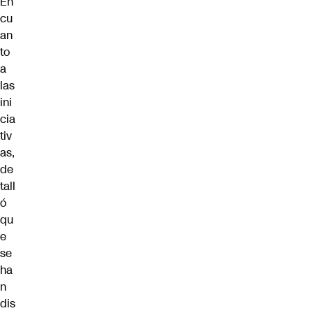
En
cu
an
to
a
las
ini
cia
tiv
as,
de
tall
ó
qu
e
se
ha
n
dis