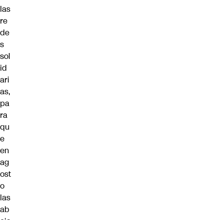
las
re
de
s
sol
id
ari
as,
pa
ra
qu
e
en
ag
ost
o
las
ab