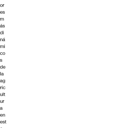
or
es
m
ás
di
ná
mi
co
s
de
la
ag
ric
ult
ur
a
en
est