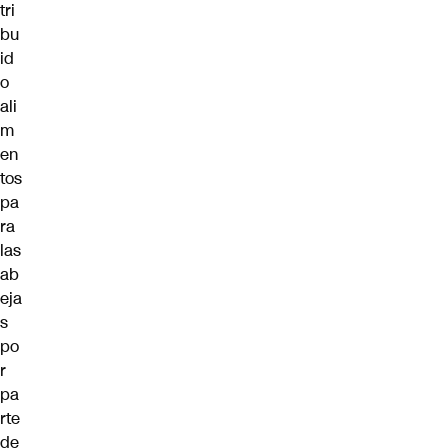
tri
bu
id
o
ali
m
en
tos
pa
ra
las
ab
eja
s
po
r
pa
rte
de