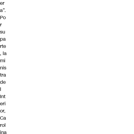
er
a”.
Po
r
su
pa
rte
, la
mi
nis
tra
de
l
Int
eri
or,
Ca
rol
ina