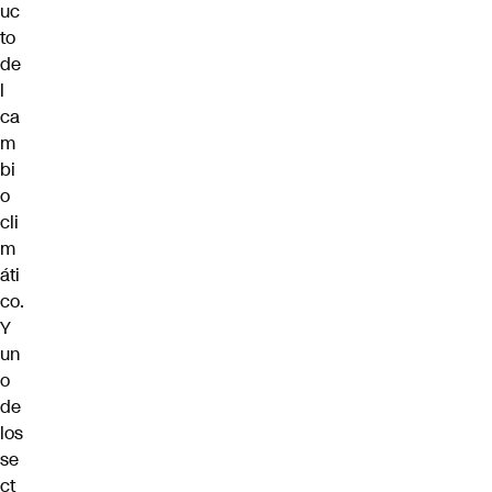
uc
to
de
l
ca
m
bi
o
cli
m
áti
co.
Y
un
o
de
los
se
ct