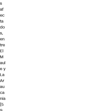
s
af
ec
ta
do
s,
en
tre
El
M
aul
e y
La
Ar
au
ca
nía
(5
9