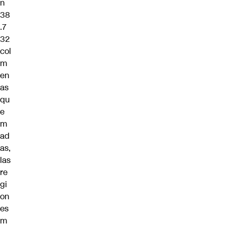
n
38
.7
32
col
m
en
as
qu
e
m
ad
as,
las
re
gi
on
es
m