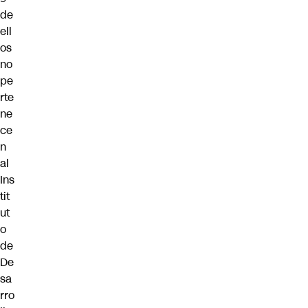
de
ell
os
no
pe
rte
ne
ce
n
al
Ins
tit
ut
o
de
De
sa
rro