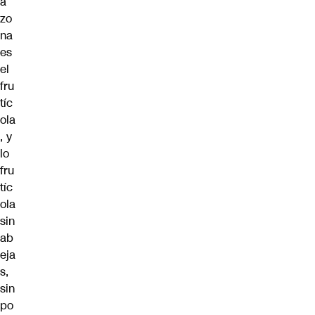
a
zo
na
es
el
fru
tíc
ola
, y
lo
fru
tíc
ola
sin
ab
eja
s,
sin
po