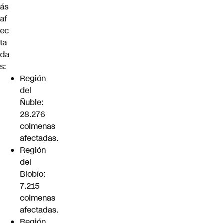
ás
af
ec
ta
da
s:
Región
del
Ñuble:
28.276
colmenas
afectadas.
Región
del
Biobío:
7.215
colmenas
afectadas.
Región