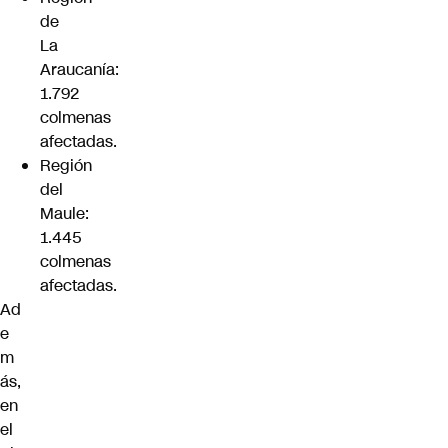
de
La
Araucanía:
1.792
colmenas
afectadas.
Región
del
Maule:
1.445
colmenas
afectadas.
Ad
e
m
ás,
en
el