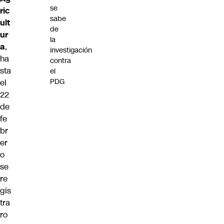
se
ric
sabe
ult
de
ur
la
a
,
investigación
ha
contra
sta
el
PDG
el
22
de
fe
br
er
o
se
re
gis
tra
ro