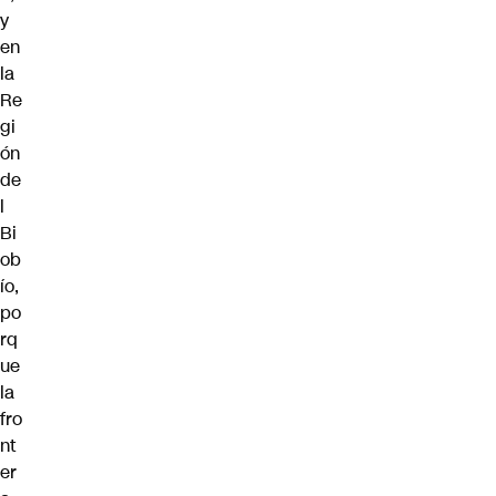
y
en
la
Re
gi
ón
de
l
Bi
ob
ío,
po
rq
ue
la
fro
nt
er