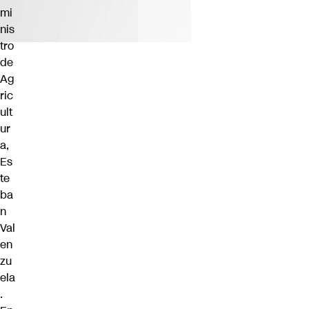
mi
nis
tro
de
Ag
ric
ult
ur
a,
Es
te
ba
n
Val
en
zu
ela
.