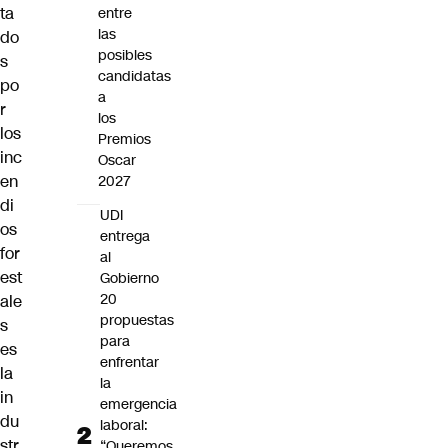
ta
entre
las
do
posibles
s
candidatas
po
a
r
los
los
Premios
inc
Oscar
en
2027
di
UDI
os
entrega
for
al
est
Gobierno
20
ale
propuestas
s
para
es
enfrentar
la
la
in
emergencia
du
laboral:
str
“Queremos