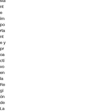
sta
nt
e
im
po
rta
nt
e y
pr
oa
cti
vo
en
la
Re
gi
ón
de
La