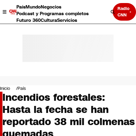
País
Mundo
Negocios
Radio
Podcast y Programas completos
CNN
Futuro 360
Cultura
Servicios
País
Mundo
Negocios
Inicio
País
Incendios forestales:
Deportes
Programas completos
Hasta la fecha se han
Cultura
Servicios
reportado 38 mil colmenas
Bits
CNN Data
quemadas
CNN tiempo