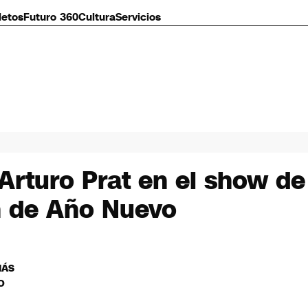
letos
Futuro 360
Cultura
Servicios
 Arturo Prat en el show d
ón de Año Nuevo
MÁS
O