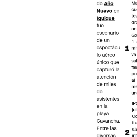
de
Año
Ma
cu
Nuevo
en
te
Iquique
dr
fue
en
escenario
Go
de un
“L
espectácu
mi
lo aéreo
va
sal
único que
fa
capturó la
po
atención
al
de miles
m
de
un
asistentes
IP
en la
jul
playa
Co
Cavancha.
fr
Entre las
al
diversas
in