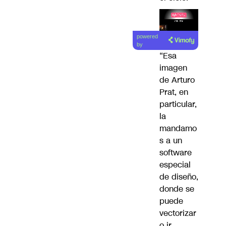
Lea el
powered
artículo
by
“Esa
imagen
de Arturo
Prat, en
particular,
la
mandamo
s a un
software
especial
de diseño,
donde se
puede
vectorizar
o ir