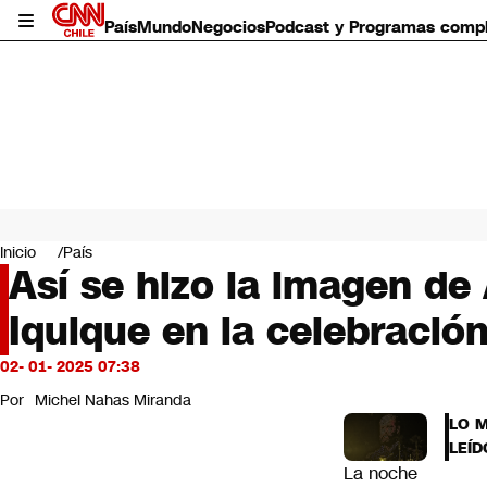
País
Mundo
Negocios
Podcast y Programas comp
País
Mundo
Inicio
País
Negocios
Así se hizo la imagen de
Deportes
Iquique en la celebraci
Programas completos
Cultura
Servicios
02- 01- 2025 07:38
Bits
Por
Michel Nahas Miranda
CNN Data
LO 
CNN tiempo
LEÍD
Futuro 360
La noche
Opinión