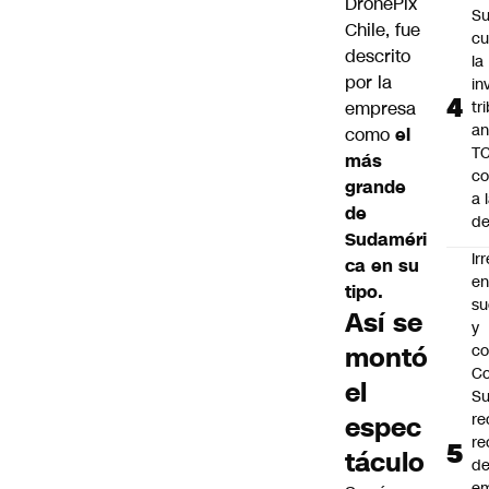
DronePix
Su
Chile, fue
cu
descrito
la
por la
in
empresa
tr
an
como
el
TC
más
co
grande
a 
de
de
Sudaméri
Ir
ca en su
e
tipo.
su
Así se
y
montó
co
Co
el
S
re
espec
re
táculo
d
e