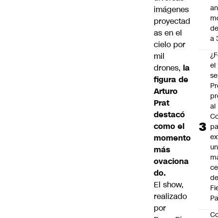
an
imágenes
m
proyectad
de
as en el
a 
cielo por
¿F
mil
el
drones,
la
se
figura de
Pr
Arturo
pr
Prat
al
destacó
Co
como el
pa
ex
momento
un
más
má
ovaciona
ce
do.
d
El show,
Fi
realizado
Pa
por
Co