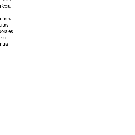
rícola
nfirma
ltas
borales
 su
ntra