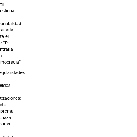
til
estiona
variabilidad
ibutaria
te el
: “Es
ntraria
la
mocracia”
regularidades
n
eldos
tizaciones:
rte
uprema
chaza
curso
e
mpresa