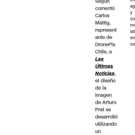
Según
ag
comentó
y
Carlos
co
Mattig,
mu
represent
la
ante de
en
DronePix
co
Chile, a
Las
Últimas
Noticias
,
el diseño
de la
imagen
de Arturo
Prat se
desarrolló
utilizando
un