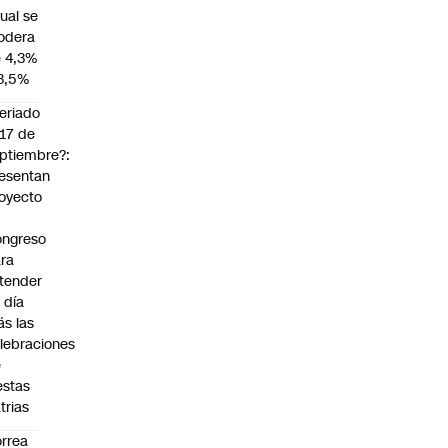
ual se
odera
 4,3%
3,5%
eriado
 17 de
ptiembre?:
esentan
oyecto
ngreso
ra
tender
 día
s las
lebraciones
e
estas
trias
rrea