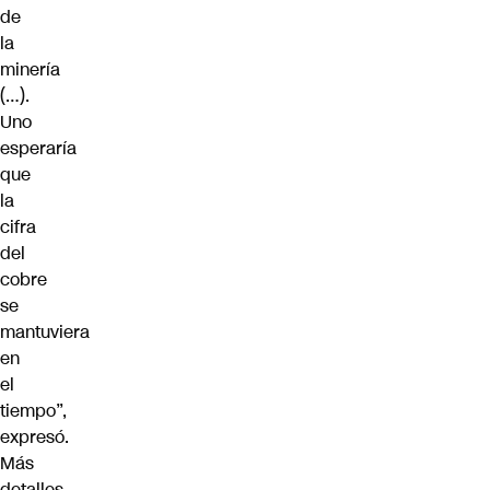
de
la
minería
(…).
Uno
esperaría
que
la
cifra
del
cobre
se
mantuviera
en
el
tiempo”,
expresó.
Más
detalles,