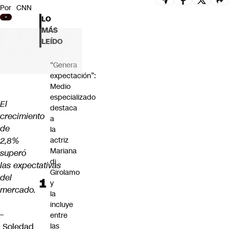
Por
CNN
Futuro 360
LO
Opinión
MÁS
LEÍDO
“Genera
expectación”:
Medio
especializado
El
destaca
crecimiento
a
de
la
2,8%
actriz
Mariana
superó
di
las expectativas
Girolamo
del
y
mercado.
la
incluye
–
entre
Soledad
las