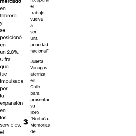
recuperar
mercado
el
en
trabajo
febrero
vuelva
y
a
se
ser
posicionó
una
en
prioridad
nacional”
un 2,8%.
Cifra
Julieta
que
Venegas
fue
aterriza
en
impulsada
Chile
por
para
la
presentar
expansión
su
en
libro
los
“Norteña.
servicios,
Memorias
de
el