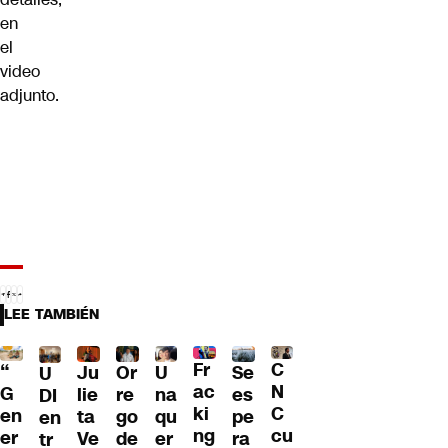
en
el
video
adjunto.
LEE TAMBIÉN
Fr
C
“
Ju
Or
U
Se
U
ac
N
G
lie
re
na
es
DI
ki
C
en
ta
go
qu
pe
en
ng
cu
er
Ve
de
er
ra
tr