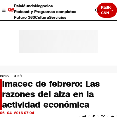
País
Mundo
Negocios
Radio
Podcast y Programas completos
CNN
Futuro 360
Cultura
Servicios
País
Mundo
Negocios
Inicio
País
Imacec de febrero: Las
Deportes
Programas completos
razones del alza en la
Cultura
Servicios
actividad económica
Bits
CNN Data
06- 04- 2016 07:04
CNN tiempo