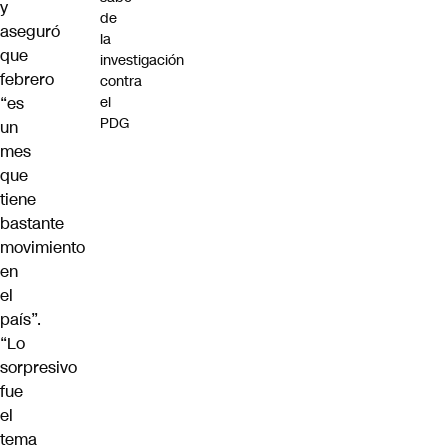
y
de
aseguró
la
que
investigación
febrero
contra
el
“es
PDG
un
mes
que
tiene
bastante
movimiento
en
el
país”.
“Lo
sorpresivo
fue
el
tema