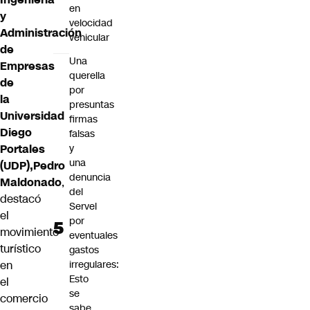
en
y
velocidad
Administración
vehicular
de
Una
Empresas
querella
de
por
la
presuntas
Universidad
firmas
Diego
falsas
y
Portales
una
(UDP),
Pedro
denuncia
Maldonado
,
del
destacó
Servel
el
por
movimiento
eventuales
turístico
gastos
irregulares:
en
Esto
el
se
comercio
sabe