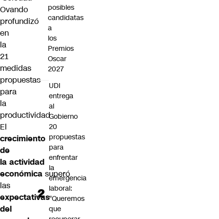
posibles
Ovando
candidatas
profundizó
a
en
los
la
Premios
21
Oscar
medidas
2027
propuestas
UDI
para
entrega
la
al
productividad
Gobierno
El
20
propuestas
crecimiento
para
de
enfrentar
la
actividad
la
económica
superó
emergencia
las
laboral:
expectativas
“Queremos
del
que