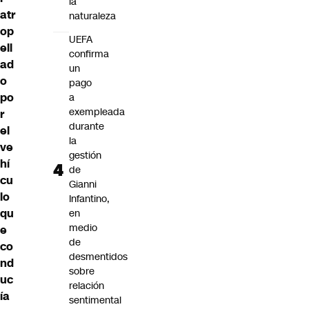
la
atr
naturaleza
op
UEFA
ell
confirma
ad
un
o
pago
po
a
exempleada
r
durante
el
la
ve
gestión
hí
de
cu
Gianni
lo
Infantino,
qu
en
medio
e
de
co
desmentidos
nd
sobre
uc
relación
ía
sentimental