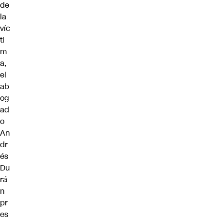
de
la
víc
ti
m
a,
el
ab
og
ad
o
An
dr
és
Du
rá
n
pr
es