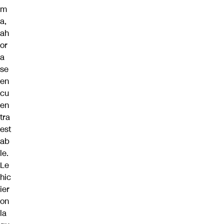
m
a,
ah
or
a
se
en
cu
en
tra
est
ab
le.
Le
hic
ier
on
la