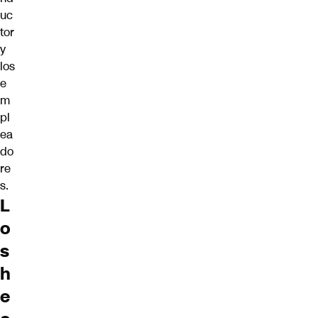
uc
tor
y
los
e
m
pl
ea
do
re
s.
L
o
s
h
e