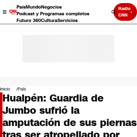
País
Mundo
Negocios
Radio
Podcast y Programas completos
CNN
Futuro 360
Cultura
Servicios
País
Mundo
Negocios
Inicio
País
Hualpén: Guardia de
Deportes
Programas completos
Jumbo sufrió la
Cultura
Servicios
amputación de sus piernas
Bits
CNN Data
tras ser atropellado por
CNN tiempo