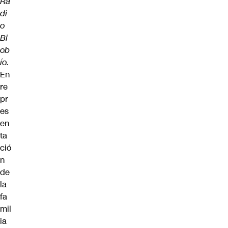
Ra
di
o
Bi
ob
ío
.
En
re
pr
es
en
ta
ció
n
de
la
fa
mil
ia