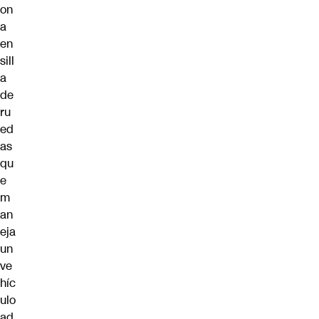
on
a
en
sill
a
de
ru
ed
as
qu
e
m
an
eja
un
ve
híc
ulo
ad