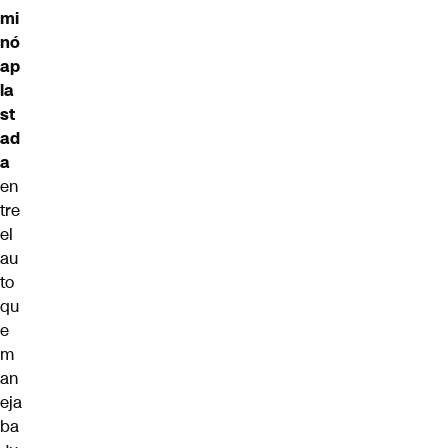
mi
nó
ap
la
st
ad
a
en
tre
el
au
to
qu
e
m
an
eja
ba