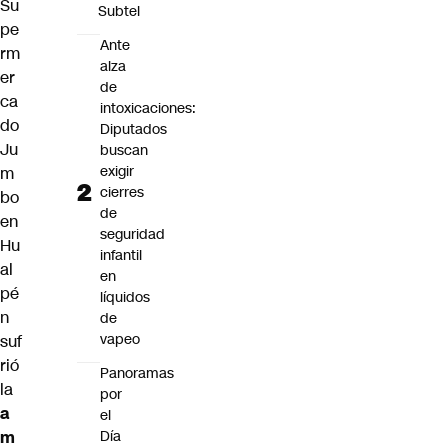
Su
Subtel
pe
Ante
rm
alza
er
de
ca
intoxicaciones:
do
Diputados
Ju
buscan
exigir
m
cierres
bo
de
en
seguridad
Hu
infantil
al
en
pé
líquidos
n
de
vapeo
suf
rió
Panoramas
la
por
a
el
Día
m