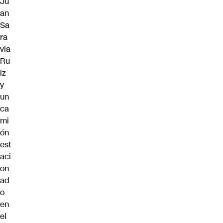
Ju
an
Sa
ra
via
Ru
iz
y
un
ca
mi
ón
est
aci
on
ad
o
en
el