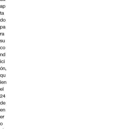
ap
ta
do
pa
ra
su
co
nd
ici
ón,
qu
ien
el
24
de
en
er
o