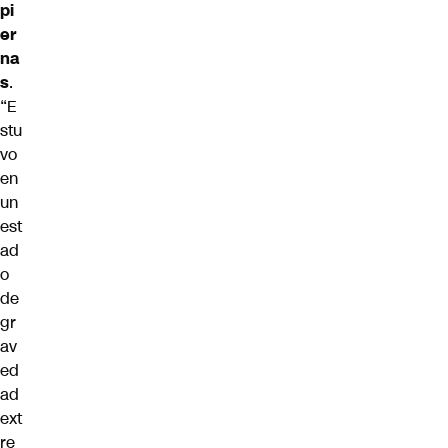
pi
er
na
s
.
“E
stu
vo
en
un
est
ad
o
de
gr
av
ed
ad
ext
re