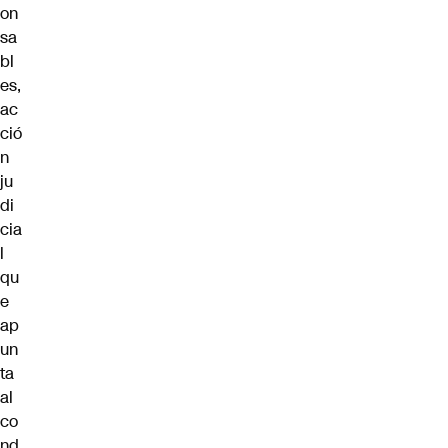
on
sa
bl
es,
ac
ció
n
ju
di
cia
l
qu
e
ap
un
ta
al
co
nd