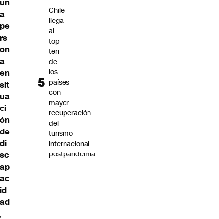
un
Chile
a
llega
pe
al
rs
top
on
ten
a
de
los
en
países
sit
con
ua
mayor
ci
recuperación
ón
del
de
turismo
di
internacional
postpandemia
sc
ap
ac
id
ad
,