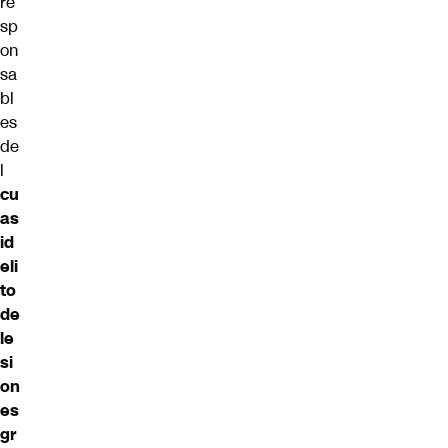
re
sp
on
sa
bl
es
de
l
cu
as
id
eli
to
de
le
si
on
es
gr