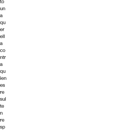
tó
un
a
qu
er
ell
a
co
ntr
a
qu
ien
es
re
sul
te
n
re
sp