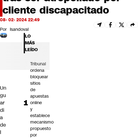
Futuro 360
cliente discapacitado
Opinión
08- 02- 2024 22:49
Por
lsandoval
LO
MÁS
LEÍDO
Tribunal
ordena
bloquear
sitios
Un
de
gu
apuestas
ar
online
y
di
establece
a
mecanismo
de
propuesto
l
por