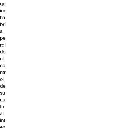
qu
ien
ha
brí
a
pe
rdi
do
el
co
ntr
ol
de
su
au
to
al
int
en