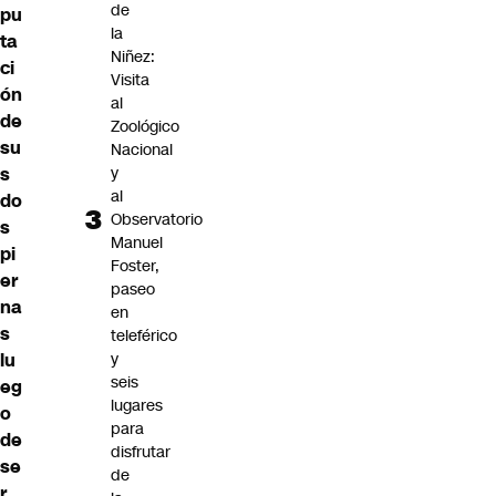
de
pu
la
ta
Niñez:
ci
Visita
ón
al
de
Zoológico
su
Nacional
y
s
al
do
Observatorio
s
Manuel
pi
Foster,
er
paseo
na
en
s
teleférico
y
lu
seis
eg
lugares
o
para
de
disfrutar
se
de
r