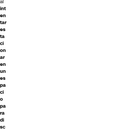
al
int
en
tar
es
ta
ci
on
ar
en
un
es
pa
ci
o
pa
ra
di
sc