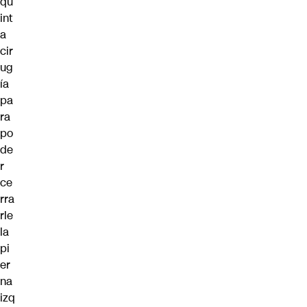
qu
int
a
cir
ug
ía
pa
ra
po
de
r
ce
rra
rle
la
pi
er
na
izq