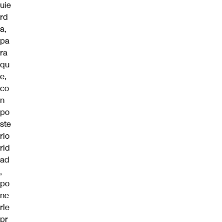
uie
rd
a,
pa
ra
qu
e,
co
n
po
ste
rio
rid
ad
,
po
ne
rle
pr