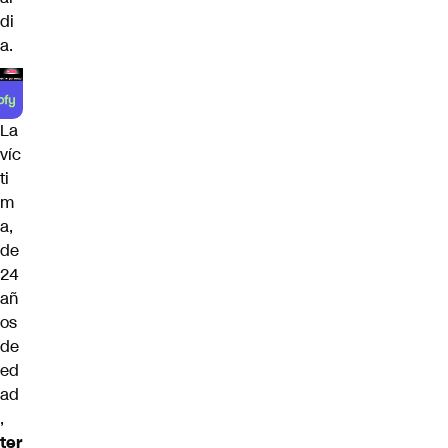
di
a.
La
víc
ti
m
a,
de
24
añ
os
de
ed
ad
,
ter