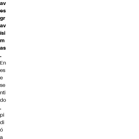
av
es
gr
av
ísi
m
as
.
En
es
e
se
nti
do
,
pi
di
ó
a