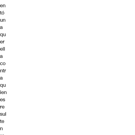
en
tó
un
a
qu
er
ell
a
co
ntr
a
qu
ien
es
re
sul
te
n