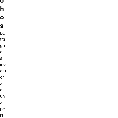
c
h
o
s
La
tra
ge
di
a
inv
olu
cr
a
a
un
a
pe
rs