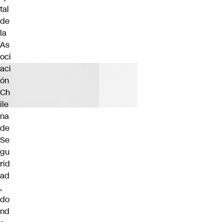
tal
de
la
As
oci
aci
ón
Ch
ile
na
de
Se
gu
rid
ad
,
do
nd