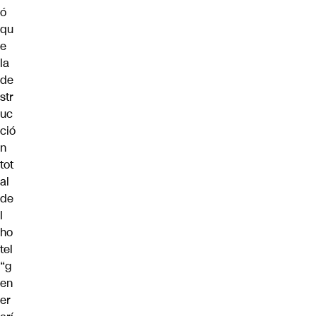
ó
qu
e
la
de
str
uc
ció
n
tot
al
de
l
ho
tel
“g
en
er