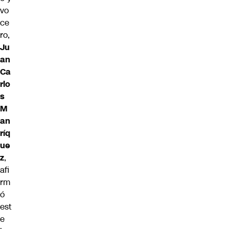
vo
ce
ro,
Ju
an
Ca
rlo
s
M
an
ríq
ue
z
,
afi
rm
ó
est
e