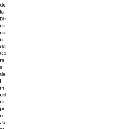
de
la
Dir
ec
ció
n
de
Ob
ra
s
de
l
m
uni
ci
pi
o.
Ju