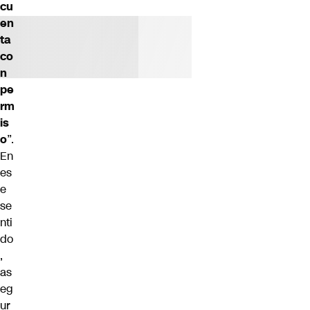
cu
en
ta
co
n
pe
rm
is
o
”.
En
es
e
se
nti
do
,
as
eg
ur