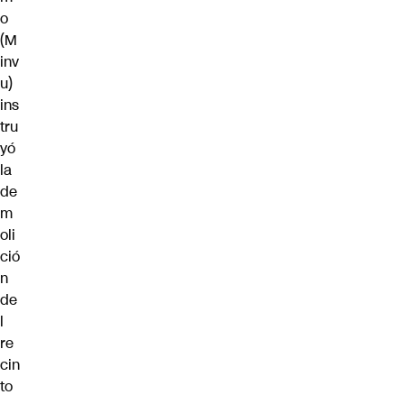
o
(M
inv
u)
ins
tru
yó
la
de
m
oli
ció
n
de
l
re
cin
to