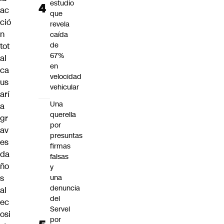
estudio
ac
que
ció
revela
n
caída
de
tot
67%
al
en
ca
velocidad
us
vehicular
arí
Una
a
querella
gr
por
av
presuntas
es
firmas
da
falsas
ño
y
s
una
denuncia
al
del
ec
Servel
osi
por