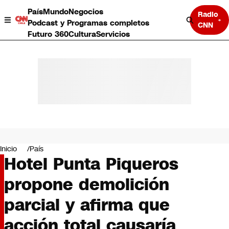
País
Mundo
Negocios
Radio
Podcast y Programas completos
CNN
Futuro 360
Cultura
Servicios
País
Mundo
Negocios
Inicio
País
Hotel Punta Piqueros
Deportes
Programas completos
propone demolición
Cultura
Servicios
parcial y afirma que
Bits
CNN Data
acción total causaría
CNN tiempo