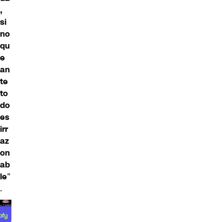
,
si
no
qu
e
an
te
to
do
es
irr
az
on
ab
le
”
.