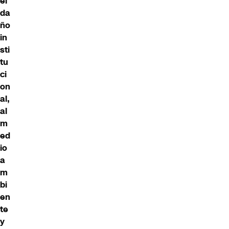
el
da
ño
in
sti
tu
ci
on
al,
al
m
ed
io
a
m
bi
en
te
y