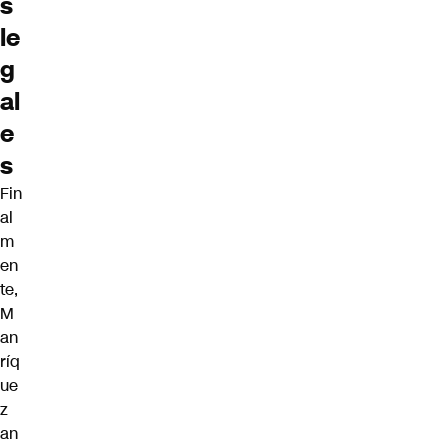
s
le
g
al
e
s
Fin
al
m
en
te,
M
an
ríq
ue
z
an