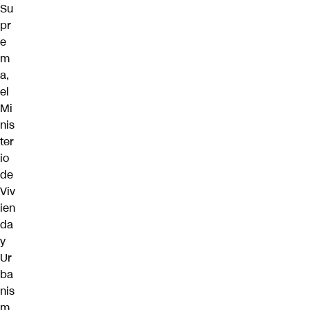
Su
pr
e
m
a,
el
Mi
nis
ter
io
de
Viv
ien
da
y
Ur
ba
nis
m