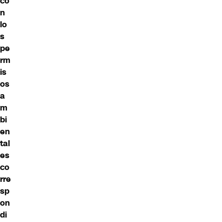
co
n
lo
s
pe
rm
is
os
a
m
bi
en
tal
es
co
rre
sp
on
di