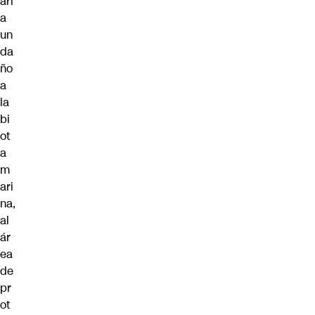
arí
a
un
da
ño
a
la
bi
ot
a
m
ari
na,
al
ár
ea
de
pr
ot