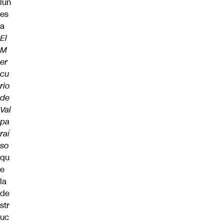
lun
es
a
El
M
er
cu
rio
de
Val
pa
raí
so
qu
e
la
de
str
uc