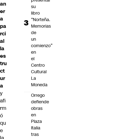
presentar
an
su
er
libro
a
“Norteña.
pa
Memorias
de
rci
un
al
comienzo”
la
en
es
el
tru
Centro
ct
Cultural
ur
La
Moneda
a
y
Orrego
afi
defiende
rm
obras
en
ó
Plaza
qu
Italia
e
tras
la