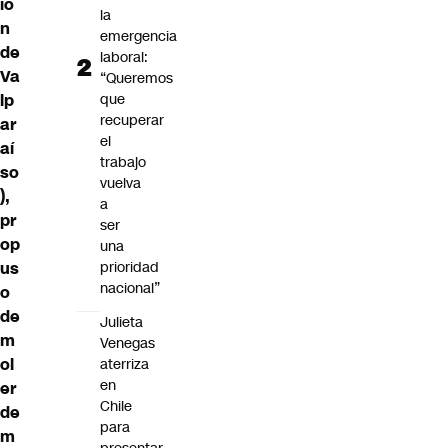
ió
la
n
emergencia
de
laboral:
Va
“Queremos
lp
que
recuperar
ar
el
aí
trabajo
so
vuelva
),
a
pr
ser
op
una
us
prioridad
nacional”
o
de
Julieta
m
Venegas
ol
aterriza
en
er
Chile
de
para
m