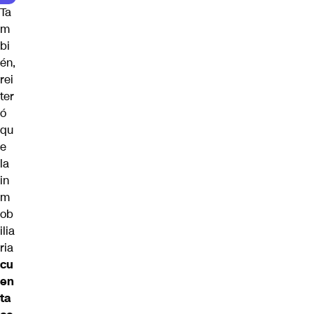
Ta
m
bi
én,
rei
ter
ó
qu
e
la
in
m
ob
ilia
ria
cu
en
ta