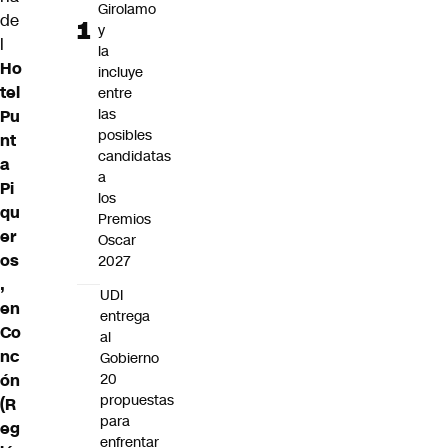
Girolamo
de
y
l
la
Ho
incluye
tel
entre
las
Pu
posibles
nt
candidatas
a
a
Pi
los
qu
Premios
er
Oscar
os
2027
,
UDI
en
entrega
Co
al
nc
Gobierno
ón
20
propuestas
(R
para
eg
enfrentar