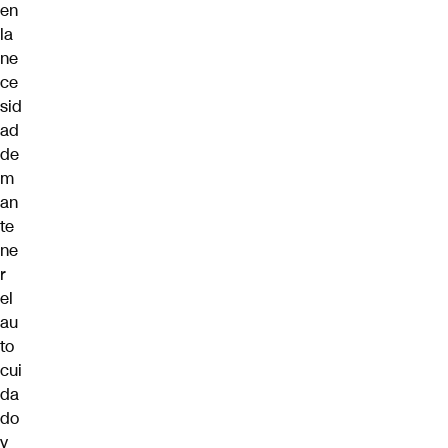
en
la
ne
ce
sid
ad
de
m
an
te
ne
r
el
au
to
cui
da
do
y