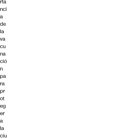
rta
nci
a
de
la
va
cu
na
ció
n
pa
ra
pr
ot
eg
er
a
la
ciu