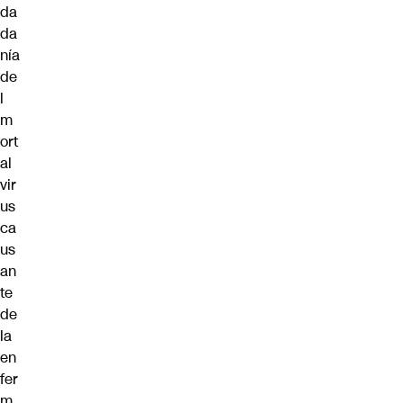
da
da
nía
de
l
m
ort
al
vir
us
ca
us
an
te
de
la
en
fer
m