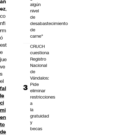
áñ
algún
ez
,
nivel
co
de
nfi
desabastecimiento
de
rm
carne"
ó
est
CRUCH
e
cuestiona
Registro
jue
Nacional
ve
de
s
Vándalos:
el
Pide
fal
eliminar
le
restricciones
ci
a
la
mi
gratuidad
en
y
to
becas
de