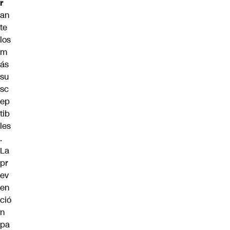
r
an
te
los
m
ás
su
sc
ep
tib
les
.
La
pr
ev
en
ció
n
pa