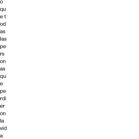
ó
qu
e t
od
as
las
pe
rs
on
as
qu
e
pe
rdi
er
on
la
vid
a