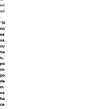
ed
ad
.
“
Si
no
se
va
cu
na
n,
po
co
po
de
m
os
ha
ce