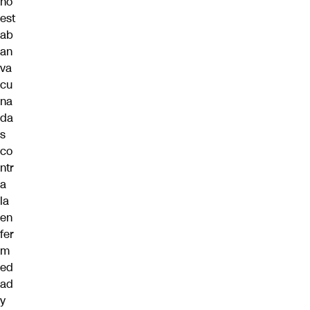
no
est
ab
an
va
cu
na
da
s
co
ntr
a
la
en
fer
m
ed
ad
y