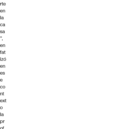
rte
en
la
ca
sa
”,
en
fat
izó
en
es
e
co
nt
ext
o
la
pr
of