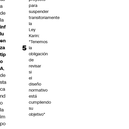
para
a
suspender
de
transitoriamente
la
la
inf
Ley
lu
Karin:
en
"Tenemos
za
la
obligación
tip
de
o
revisar
A
,
si
de
el
sta
diseño
ca
normativo
nd
está
cumpliendo
o
su
la
objetivo"
im
po