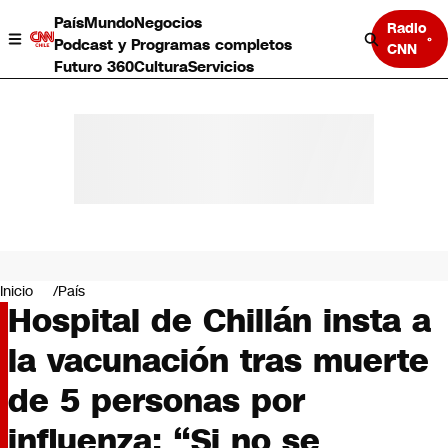
País
Mundo
Negocios
Radio
Podcast y Programas completos
CNN
Futuro 360
Cultura
Servicios
País
Mundo
Negocios
Inicio
País
Hospital de Chillán insta a
Deportes
Programas completos
la vacunación tras muerte
Cultura
Servicios
de 5 personas por
Bits
CNN Data
influenza: “Si no se
CNN tiempo