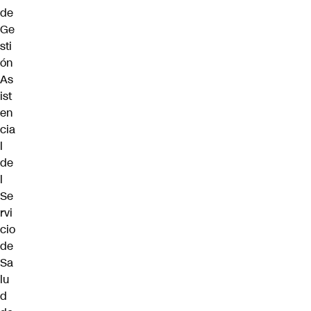
de
Ge
sti
ón
As
ist
en
cia
l
de
l
Se
rvi
cio
de
Sa
lu
d