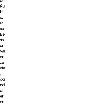
de
Ñu
bl
e,
M
ax
Be
ss
er
Val
en
zu
ela
,
coi
nci
di
er
on