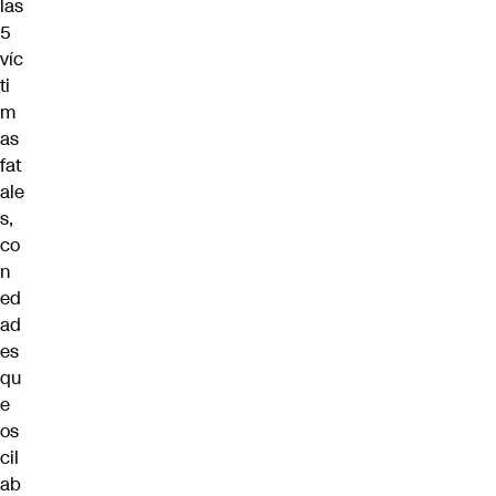
las
5
víc
ti
m
as
fat
ale
s,
co
n
ed
ad
es
qu
e
os
cil
ab