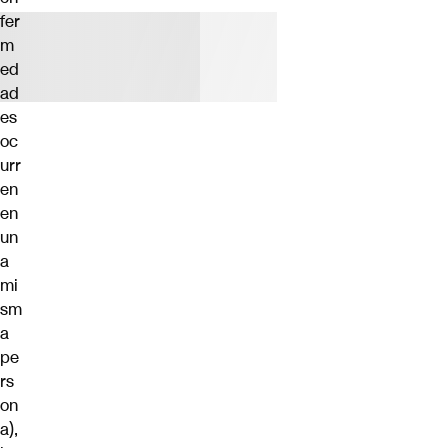
fer
m
ed
ad
es
oc
urr
en
en
un
a
mi
sm
a
pe
rs
on
a),