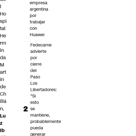
empresa
l
argentina
Ho
por
spi
trabajar
tal
con
Huawei
He
rm
Fedecarne
in
advierte
da
por
cierre
M
del
art
Paso
ín
Los
de
Libertadores:
Ch
"Si
illá
esto
n,
se
mantiene,
Lu
probablemente
z
pueda
Ib
generar