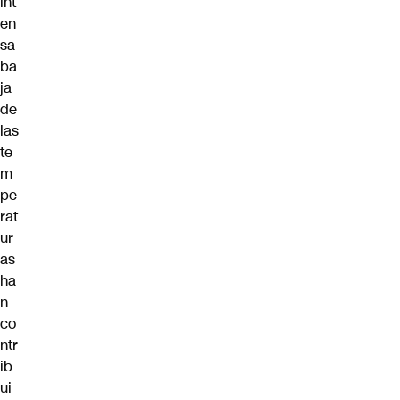
int
en
sa
ba
ja
de
las
te
m
pe
rat
ur
as
ha
n
co
ntr
ib
ui