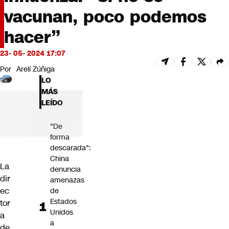
Futuro 360
vacunan, poco podemos
Opinión
hacer”
23- 05- 2024 17:07
Por
Arelí Zúñiga
LO
MÁS
LEÍDO
"De
forma
descarada":
China
La
denuncia
dir
amenazas
ec
de
Estados
tor
Unidos
a
a
de