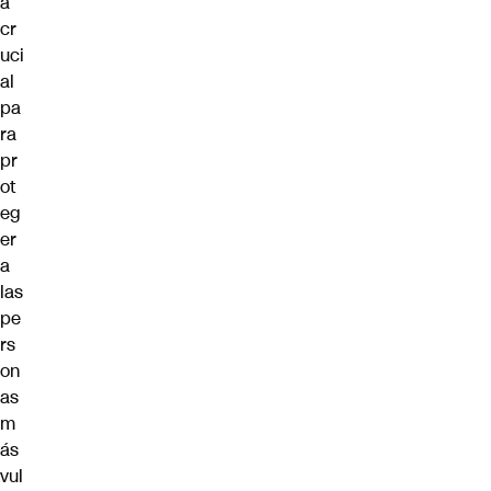
a
cr
uci
al
pa
ra
pr
ot
eg
er
a
las
pe
rs
on
as
m
ás
vul