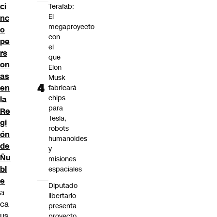
ci
Terafab:
El
nc
megaproyecto
o
con
pe
el
rs
que
on
Elon
as
Musk
en
fabricará
chips
la
para
Re
Tesla,
gi
robots
ón
humanoides
de
y
Ñu
misiones
bl
espaciales
e
Diputado
a
libertario
ca
presenta
us
proyecto