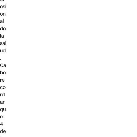
esi
on
al
de
la
sal
ud
.
Ca
be
re
co
rd
ar
qu
e
4
de