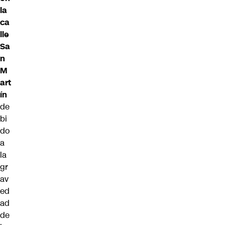
la
ca
lle
Sa
n
M
art
ín
de
bi
do
a
la
gr
av
ed
ad
de