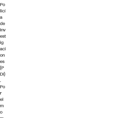
Po
licí
a
de
Inv
est
ig
aci
on
es
(P
DI)
.
Po
r
el
m
o