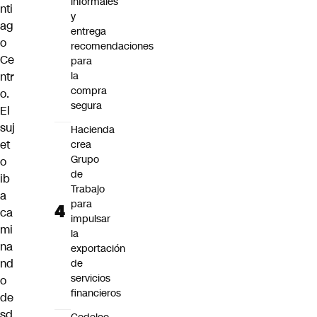
informales
nti
y
ag
entrega
o
recomendaciones
Ce
para
ntr
la
compra
o.
segura
El
suj
Hacienda
et
crea
Grupo
o
de
ib
Trabajo
a
para
ca
impulsar
mi
la
na
exportación
nd
de
servicios
o
financieros
de
sd