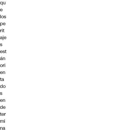
qu
e
los
pe
rit
aje
s
est
án
ori
en
ta
do
s
en
de
ter
mi
na