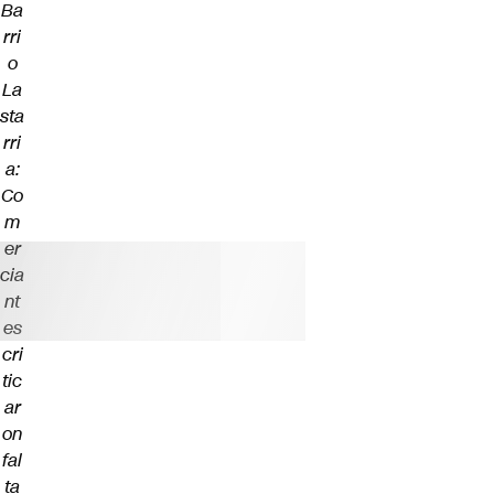
Ba
rri
o
La
sta
rri
a:
Co
m
er
cia
nt
es
cri
tic
ar
on
fal
ta