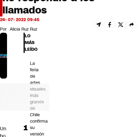
Futuro 360
llamados
Opinión
26- 07- 2022 09:45
Por
Alicia Ruz Ruz
LO
MÁS
LEÍDO
La
feria
de
artes
visuales
más
grande
de
Chile
confirma
su
Un
versión
ho