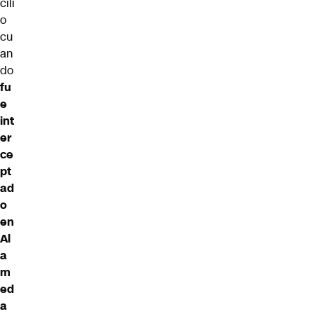
cili
o
cu
an
do
fu
e
int
er
ce
pt
ad
o
en
Al
a
m
ed
a