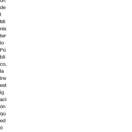
ón
de
l
Mi
nis
ter
io
Pú
bli
co,
la
inv
est
ig
aci
ón
qu
ed
ó