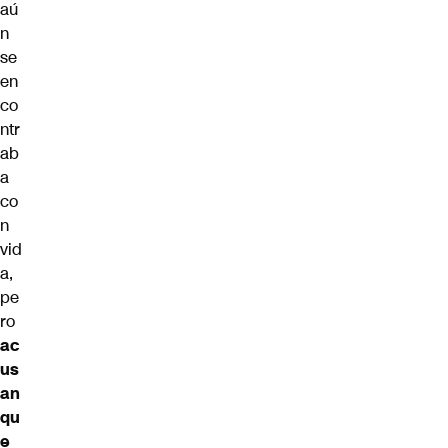
aú
n
se
en
co
ntr
ab
a
co
n
vid
a,
pe
ro
ac
us
an
qu
e