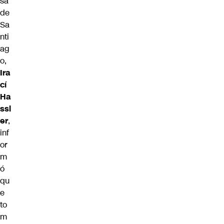
sa
de
Sa
nti
ag
o,
Ira
cí
Ha
ssl
er
,
inf
or
m
ó
qu
e
to
m