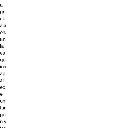
a
gr
ab
aci
ón.
En
la
es
qu
ina
ap
ar
ec
e
un
fur
gó
n y