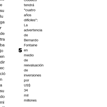
Codelco
e
tendrá
"cuatro
su
años
lu
difíciles":
ga
La
r
advertencia
de
de
tra
Bernardo
ba
Fontaine
en
jo
medio
en
de
dir
reevaluación
ec
de
ció
inversiones
n
por
a
US$
34
su
mil
do
millones
mi