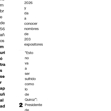
2026
m
y
br
da
e
a
de
conocer
56
nombres
de
añ
203
os
expositores
m
uri
“Esto
no
ó
va
tra
a
s
ser
se
sufrido
r
como
ap
lo
uñ
de
Quiroz”:
al
Presidente
ad
de