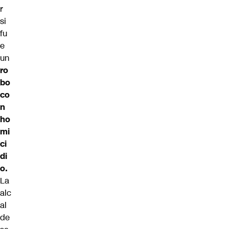
r
si
fu
e
un
ro
bo
co
n
ho
mi
ci
di
o.
La
alc
al
de