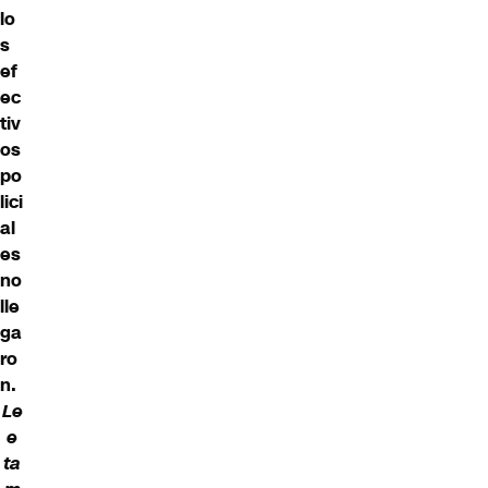
lo
s
ef
ec
tiv
os
po
lici
al
es
no
lle
ga
ro
n.
Le
e
ta