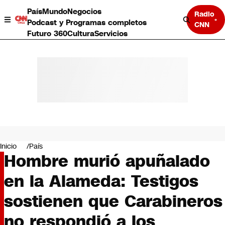
País
Mundo
Negocios
Radio
Podcast y Programas completos
CNN
Futuro 360
Cultura
Servicios
País
Mundo
Negocios
Inicio
País
Hombre murió apuñalado
Deportes
Programas completos
en la Alameda: Testigos
Cultura
Servicios
sostienen que Carabineros
Bits
CNN Data
no respondió a los
CNN tiempo