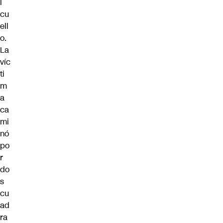
l
cu
ell
o.
La
víc
ti
m
a
ca
mi
nó
po
r
do
s
cu
ad
ra