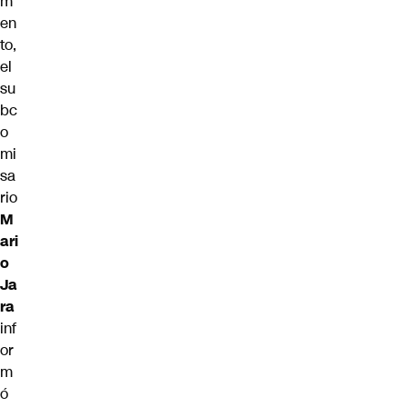
m
en
to,
el
su
bc
o
mi
sa
rio
M
ari
o
Ja
ra
inf
or
m
ó