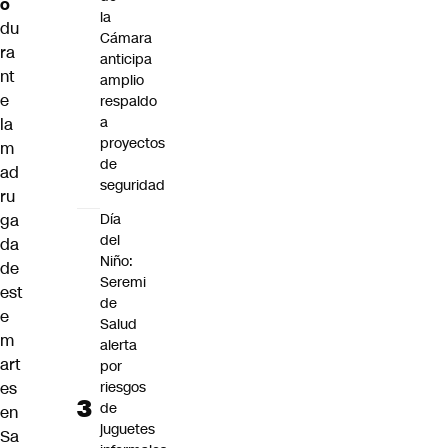
o
la
du
Cámara
ra
anticipa
nt
amplio
e
respaldo
a
la
proyectos
m
de
ad
seguridad
ru
ga
Día
del
da
Niño:
de
Seremi
est
de
e
Salud
m
alerta
art
por
es
riesgos
de
en
juguetes
Sa