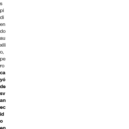
s
pi
di
en
do
au
xili
o,
pe
ro
ca
yó
de
sv
an
ec
id
o
en