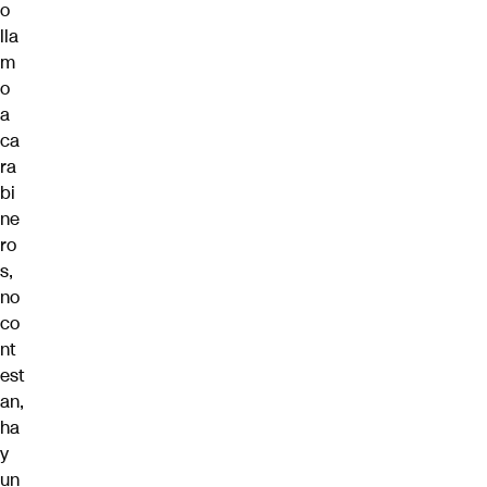
o
lla
m
o
a
ca
ra
bi
ne
ro
s,
no
co
nt
est
an,
ha
y
un