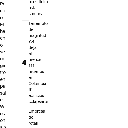
constituirá
Pr
esta
ad
semana
o
.
Terremoto
El
de
he
magnitud
ch
7,4
o
deja
se
al
re
menos
gis
111
muertos
tró
en
en
Colombia:
pa
61
saj
edificios
e
colapsaron
Wi
Empresa
sc
de
on
retail
sin