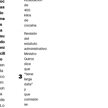
incautación
oc
de
as
400
io
kilos
ne
de
s
cocaína
a
Revisión
su
del
do
estatuto
mi
administrativo:
cili
Ministro
Quiroz
o
dice
en
que
la
"tiene
co
larga
m
data"
un
y
a
que
comisión
de
se
Lo