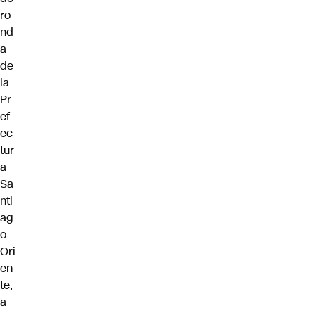
ro
nd
a
de
la
Pr
ef
ec
tur
a
Sa
nti
ag
o
Ori
en
te,
a