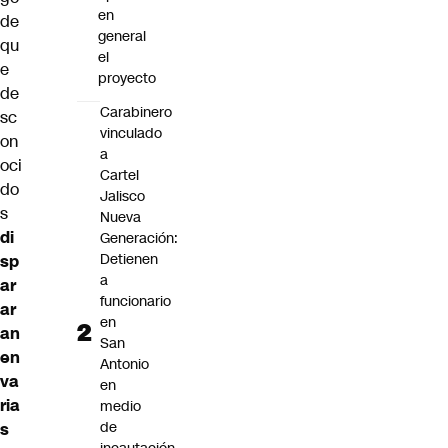
en
de
general
qu
el
e
proyecto
de
Carabinero
sc
vinculado
on
a
oci
Cartel
do
Jalisco
s
Nueva
di
Generación:
Detienen
sp
a
ar
funcionario
ar
en
an
San
en
Antonio
va
en
ria
medio
de
s