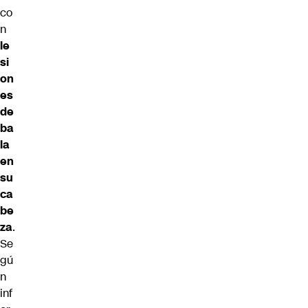
co
n
le
si
on
es
de
ba
la
en
su
ca
be
za
.
Se
gú
n
inf