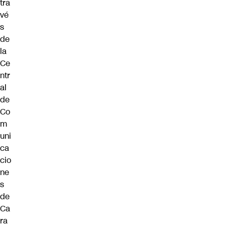
tra
vé
s
de
la
Ce
ntr
al
de
Co
m
uni
ca
cio
ne
s
de
Ca
ra