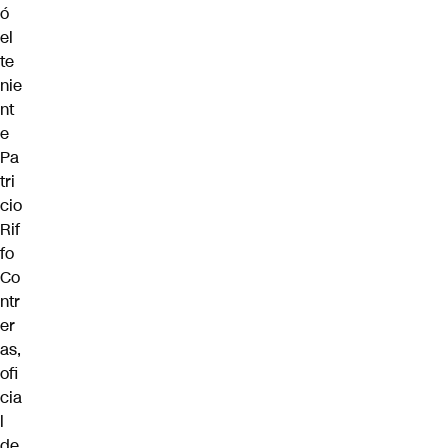
ó
el
te
nie
nt
e
Pa
tri
cio
Rif
fo
Co
ntr
er
as,
ofi
cia
l
de