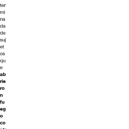
ter
mi
na
da
de
suj
et
os
qu
e
ab
rie
ro
n
fu
eg
o
co