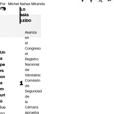
Por
Michel Nahas Miranda
Futuro 360
LO
Opinión
MÁS
LEÍDO
Avanza
en
el
Congreso
Un
el
a
Registro
pe
Nacional
de
rs
Vándalos:
on
Comisión
a
de
m
Seguridad
uri
de
ó
la
lue
Cámara
aprueba
go