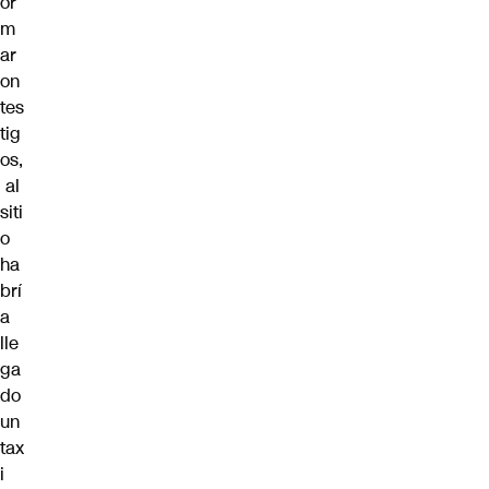
or
m
ar
on
tes
tig
os,
al
siti
o
ha
brí
a
lle
ga
do
un
tax
i