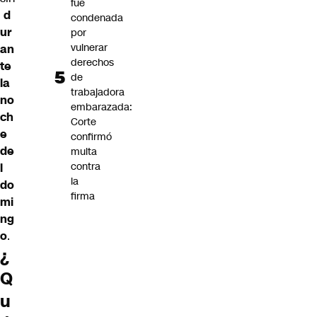
fue
d
condenada
ur
por
vulnerar
an
derechos
te
de
la
trabajadora
no
embarazada:
ch
Corte
e
confirmó
de
multa
contra
l
la
do
firma
mi
ng
o
.
¿
Q
u