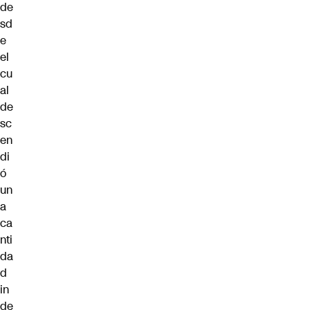
de
sd
e
el
cu
al
de
sc
en
di
ó
un
a
ca
nti
da
d
in
de