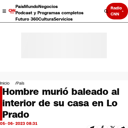
País
Mundo
Negocios
Radio
Podcast y Programas completos
CNN
Futuro 360
Cultura
Servicios
País
Mundo
Negocios
Inicio
País
Hombre murió baleado al
Deportes
Programas completos
interior de su casa en Lo
Cultura
Servicios
Prado
Bits
CNN Data
05- 06- 2023 08:31
CNN tiempo