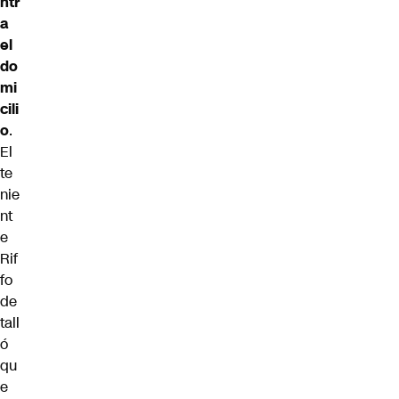
ntr
a
el
do
mi
cili
o
.
El
te
nie
nt
e
Rif
fo
de
tall
ó
qu
e