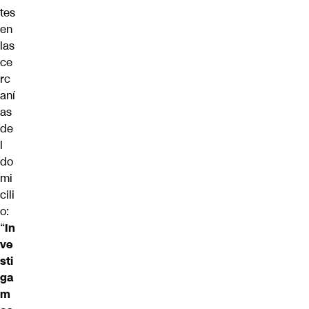
tes
en
las
ce
rc
aní
as
de
l
do
mi
cili
o:
“
In
ve
sti
ga
m