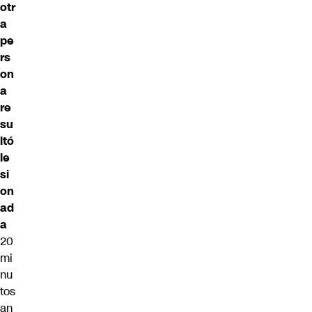
otr
a
pe
rs
on
a
re
su
ltó
le
si
on
ad
a
20
mi
nu
tos
an