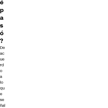
é
p
a
s
ó
?
De
ac
ue
rd
o
a
lo
qu
e
se
ñal