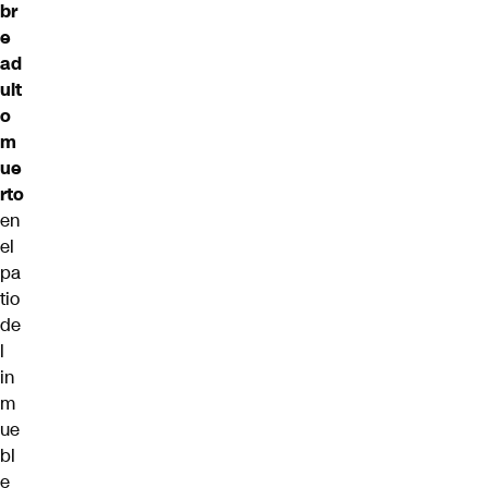
br
e
ad
ult
o
m
ue
rto
en
el
pa
tio
de
l
in
m
ue
bl
e