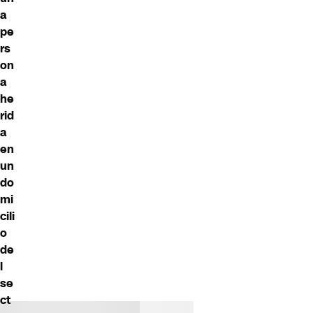
a
pe
rs
on
a
he
rid
a
en
un
do
mi
cili
o
de
l
se
ct