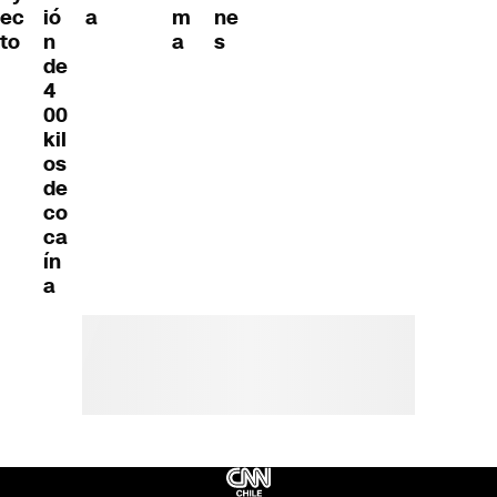
ec
ió
a
m
ne
to
n
a
s
de
4
00
kil
os
de
co
ca
ín
a