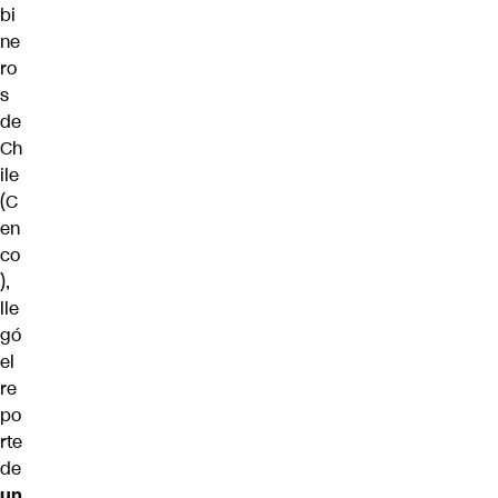
bi
ne
ro
s
de
Ch
ile
(C
en
co
),
lle
gó
el
re
po
rte
de
un