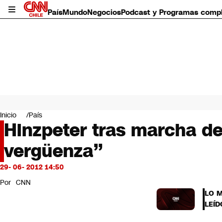
País
Mundo
Negocios
Podcast y Programas comp
País
Mundo
Inicio
País
Negocios
Hinzpeter tras marcha de
Deportes
vergüenza”
Programas completos
Cultura
Servicios
29- 06- 2012 14:50
Bits
Por
CNN
CNN Data
LO 
CNN tiempo
LEÍD
Futuro 360
Opinión