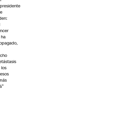
presidente
oe
den:
l
ncer
 ha
opagado,
a
echo
tástasis
 los
esos
 más
lá”