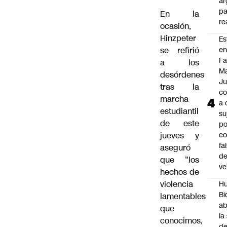
ar
pa
En la
re
ocasión,
Hinzpeter
Es
se refirió
e
F
a los
Ma
desórdenes
Ju
tras la
c
marcha
a 
estudiantil
su
de este
po
jueves y
c
fa
aseguró
d
que "los
ve
hechos de
violencia
Hu
Bi
lamentables
a
que
la
conocimos,
de