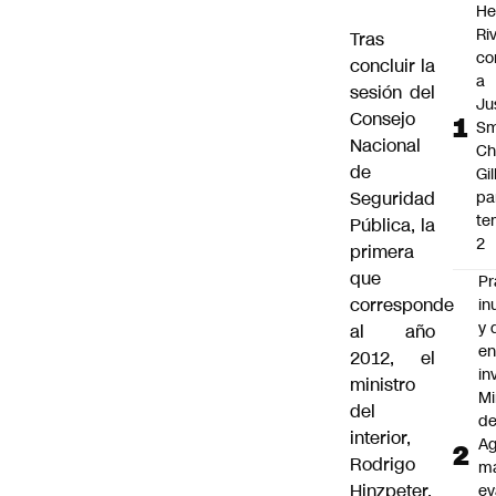
He
Ri
Tras
co
concluir la
a
sesión del
Ju
Consejo
Sm
Nacional
Ch
de
Gi
Seguridad
pa
te
Pública, la
2
primera
que
Pr
corresponde
in
y 
al año
e
2012, el
in
ministro
Mi
del
d
interior,
Ag
Rodrigo
ma
Hinzpeter,
ev