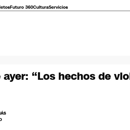
letos
Futuro 360
Cultura
Servicios
 ayer: “Los hechos de viol
MÁS
O