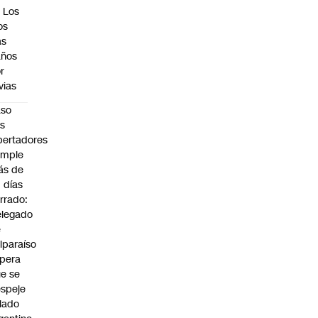
 Los
os
as
años
r
uvias
aso
s
bertadores
umple
ás de
 días
rrado:
legado
e
lparaíso
pera
e se
speje
 lado