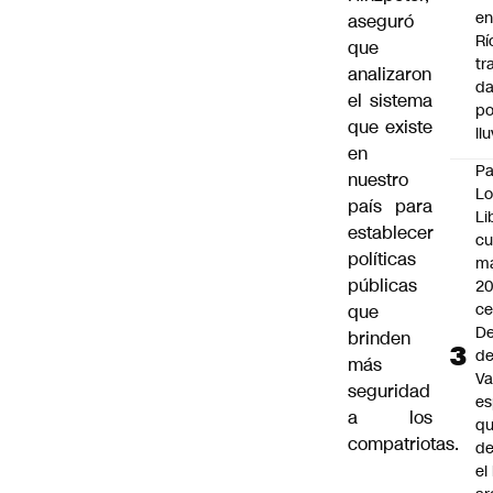
en
aseguró
Rí
que
tr
analizaron
d
el sistema
po
que existe
ll
en
P
nuestro
Lo
país para
Li
establecer
c
políticas
m
públicas
20
ce
que
De
brinden
d
más
Va
seguridad
es
a los
qu
compatriotas.
de
el