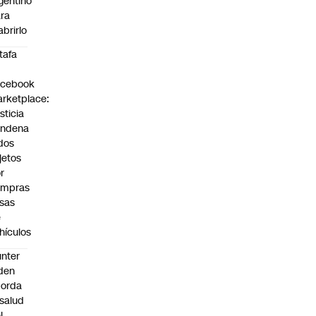
gentino
ra
abrirlo
tafa
n
acebook
rketplace:
sticia
ondena
dos
jetos
r
ompras
lsas
e
hículos
nter
den
borda
 salud
l