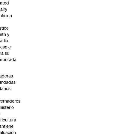
ated
valry
nfirma
stice
ith y
arlie
llespie
ra su
mporada
aderas
undadas
daños
n
vernaderos:
nisterio
e
ricultura
ntiene
aluación