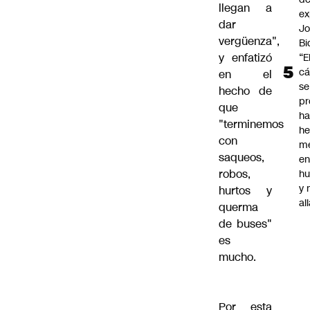
llegan a
ex
dar
J
vergüenza",
Bi
y enfatizó
“E
cá
en el
se
hecho de
pr
que
h
"terminemos
h
con
me
saqueos,
en
robos,
hu
y
hurtos y
al
querma
de buses"
es
mucho.
Por esta