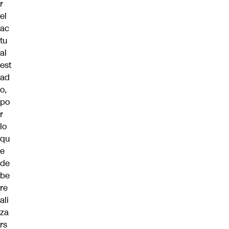
r
el
ac
tu
al
est
ad
o,
po
r
lo
qu
e
de
be
re
ali
za
rs