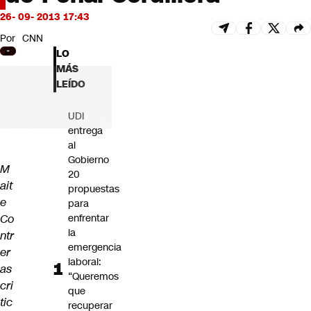
Futuro 360
26- 09- 2013 17:43
Opinión
Por
CNN
LO
MÁS
LEÍDO
UDI
entrega
al
Gobierno
M
20
ait
propuestas
e
para
Co
enfrentar
la
ntr
emergencia
er
laboral:
as
“Queremos
cri
que
tic
recuperar