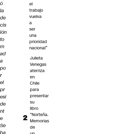
ó
el
la
trabajo
vuelva
de
a
cis
ser
ión
una
to
prioridad
m
nacional”
ad
Julieta
a
Venegas
po
aterriza
r
en
el
Chile
pr
para
presentar
esi
su
de
libro
nt
“Norteña.
e
Memorias
Se
de
ba
un