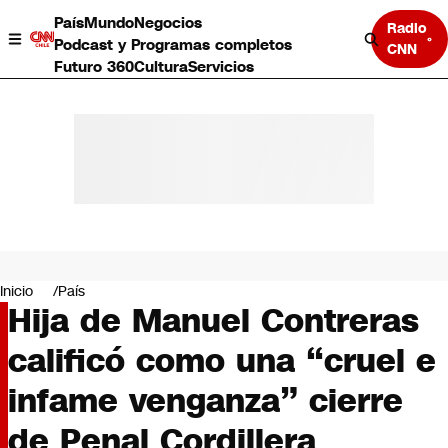
País
Mundo
Negocios
Radio
Podcast y Programas completos
CNN
Futuro 360
Cultura
Servicios
País
Mundo
Negocios
Inicio
País
Hija de Manuel Contreras
Deportes
Programas completos
calificó como una “cruel e
Cultura
Servicios
infame venganza” cierre
Bits
CNN Data
de Penal Cordillera
CNN tiempo