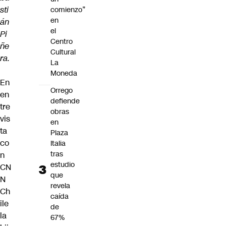
sti
comienzo”
en
án
el
Pi
Centro
ñe
Cultural
ra.
La
Moneda
En
Orrego
en
defiende
tre
obras
vis
en
ta
Plaza
co
Italia
tras
n
estudio
CN
que
N
revela
Ch
caída
ile
de
la
67%