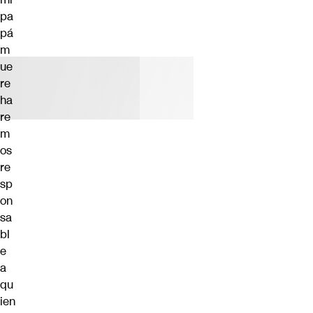
pa
pá
m
ue
re
ha
re
m
os
re
sp
on
sa
bl
e
a
qu
ien