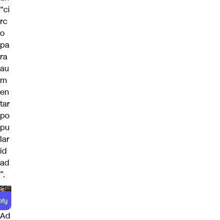
“ci
rc
o
pa
ra
au
m
en
tar
po
pu
lar
id
ad
”.
Ad