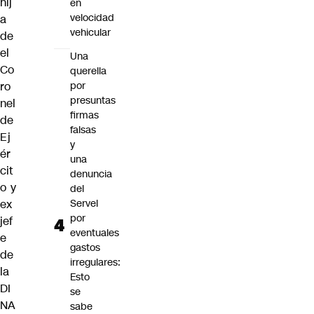
hij
en
velocidad
a
vehicular
de
el
Una
Co
querella
ro
por
presuntas
nel
firmas
de
falsas
Ej
y
ér
una
cit
denuncia
o y
del
ex
Servel
por
jef
eventuales
e
gastos
de
irregulares:
la
Esto
DI
se
NA
sabe