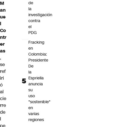
M
de
la
an
investigación
ue
contra
l
el
Co
PDG
ntr
Fracking
er
en
as
Colombia:
,
Presidente
se
De
ref
la
iri
Espriella
anuncia
ó
su
al
uso
cie
"sostenible"
rre
en
de
varias
l
regiones
pe