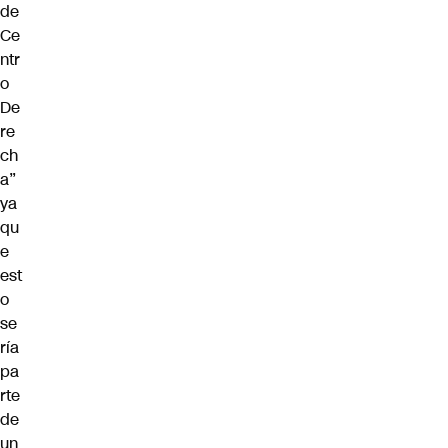
de
Ce
ntr
o
De
re
ch
a”
ya
qu
e
est
o
se
ría
pa
rte
de
un