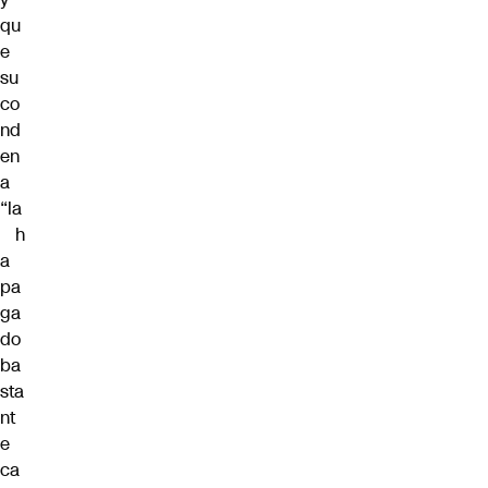
qu
e
su
co
nd
en
a
“la
h
a
pa
ga
do
ba
sta
nt
e
ca