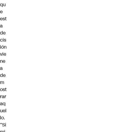
qu
e
est
a
de
cis
ión
vie
ne
a
de
m
ost
rar
aq
uel
lo.
“Si
mi