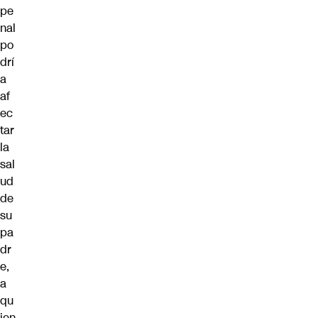
pe
nal
po
drí
a
af
ec
tar
la
sal
ud
de
su
pa
dr
e,
a
qu
ien