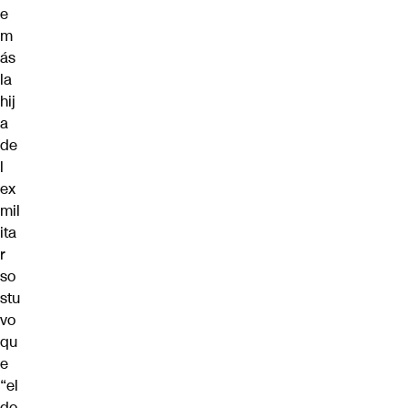
e
m
ás
la
hij
a
de
l
ex
mil
ita
r
so
stu
vo
qu
e
“el
do