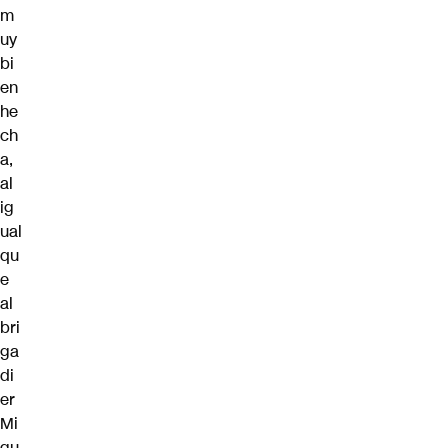
m
uy
bi
en
he
ch
a,
al
ig
ual
qu
e
al
bri
ga
di
er
Mi
gu