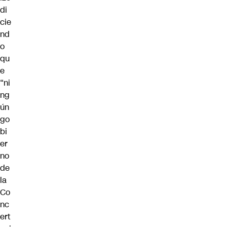
di
cie
nd
o
qu
e
“ni
ng
ún
go
bi
er
no
de
la
Co
nc
ert