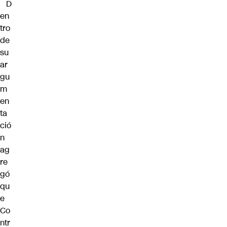
D
en
tro
de
su
ar
gu
m
en
ta
ció
n
ag
re
gó
qu
e
Co
ntr