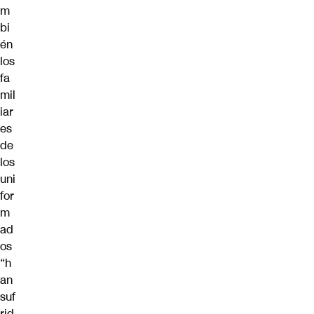
m
bi
én
los
fa
mil
iar
es
de
los
uni
for
m
ad
os
“h
an
suf
rid