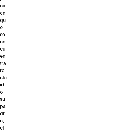
nal
en
qu
e
se
en
cu
en
tra
re
clu
id
o
su
pa
dr
e,
el