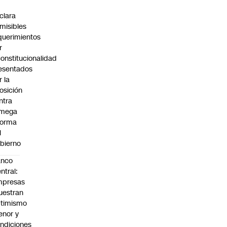
C
clara
misibles
querimientos
r
constitucionalidad
esentados
r la
osición
ntra
 mega
forma
l
bierno
anco
ntral:
mpresas
estran
timismo
nor y
ndiciones