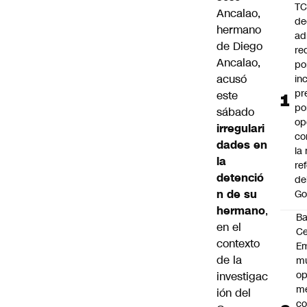
T
Ancalao
,
de
hermano
ad
de
Diego
re
Ancalao
,
po
acusó
in
pr
este
po
sábado
op
irregulari
co
dades en
la
la
re
detenció
de
n de su
Go
hermano
,
B
en el
Ce
contexto
E
de la
mu
op
investigac
me
ión del
co