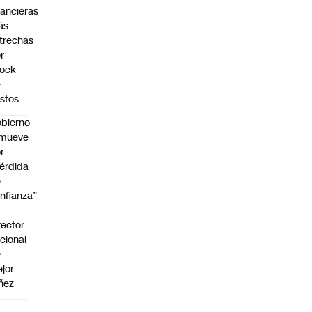
nancieras
ás
trechas
r
hock
e
stos
bierno
emueve
r
érdida
e
nfianza”
rector
cional
e
jor
ñez
a