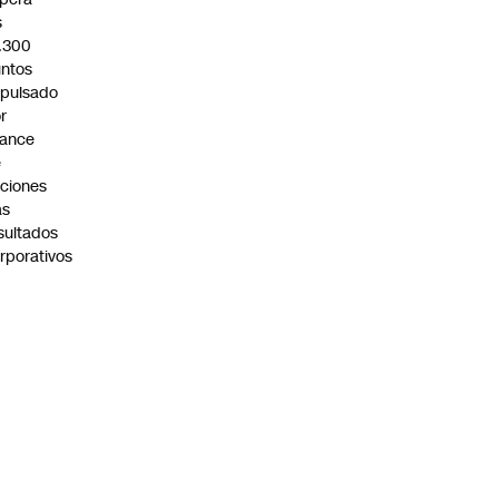
s
.300
ntos
pulsado
r
vance
e
ciones
as
sultados
rporativos