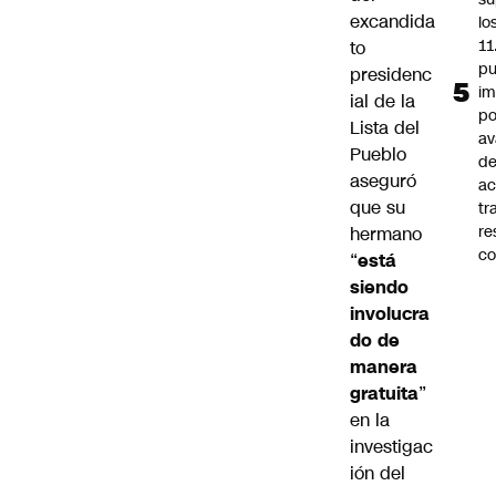
excandida
lo
11
to
pu
presidenc
im
ial de la
po
Lista del
a
Pueblo
d
aseguró
ac
que su
tr
re
hermano
co
“
está
siendo
involucra
do de
manera
gratuita
”
en la
investigac
ión del