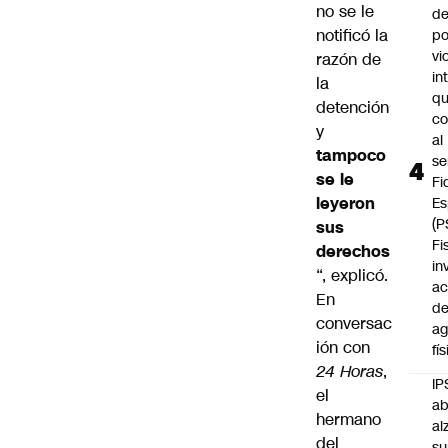
no se le
de
notificó la
po
vi
razón de
in
la
q
detención
c
y
al
tampoco
se
se le
Fi
leyeron
Es
(P
sus
Fi
derechos
in
“, explicó.
ac
En
d
conversac
ag
ión con
fí
24 Horas
,
IP
el
ab
hermano
al
del
su