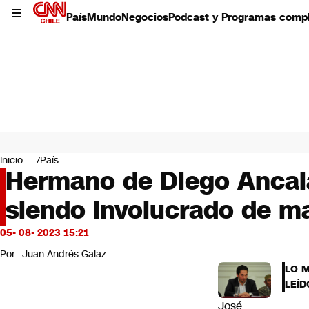
País
Mundo
Negocios
Podcast y Programas comp
País
Mundo
Inicio
País
Negocios
Hermano de Diego Ancala
Deportes
siendo involucrado de ma
Programas completos
Cultura
Servicios
05- 08- 2023 15:21
Bits
Por
Juan Andrés Galaz
CNN Data
LO 
CNN tiempo
LEÍD
Futuro 360
José
Opinión