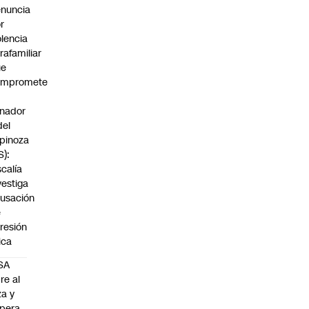
nuncia
r
olencia
trafamiliar
ue
ompromete
nador
del
pinoza
S):
scalía
vestiga
usación
e
resión
sica
SA
re al
za y
pera