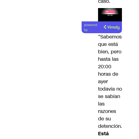
caso.
Lea el
powered
artículo
by
“Sabemos
que está
bien, pero
hasta las
20:00
horas de
ayer
todavía no
se sabían
las
razones
de su
detención.
Está