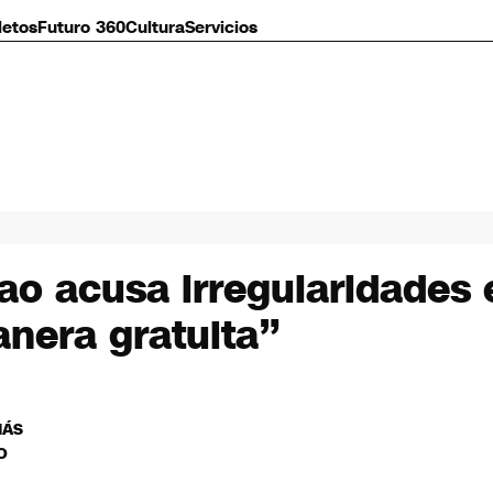
letos
Futuro 360
Cultura
Servicios
o acusa irregularidades 
nera gratuita”
MÁS
O