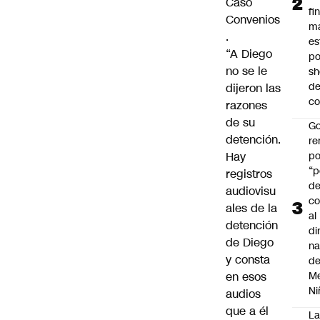
Caso
fi
Convenios
m
.
es
“A Diego
po
no se le
s
d
dijeron las
co
razones
de su
Go
detención.
r
Hay
po
“p
registros
d
audiovisu
co
ales de la
al
detención
di
de Diego
na
y consta
d
en esos
Me
Ni
audios
que a él
L