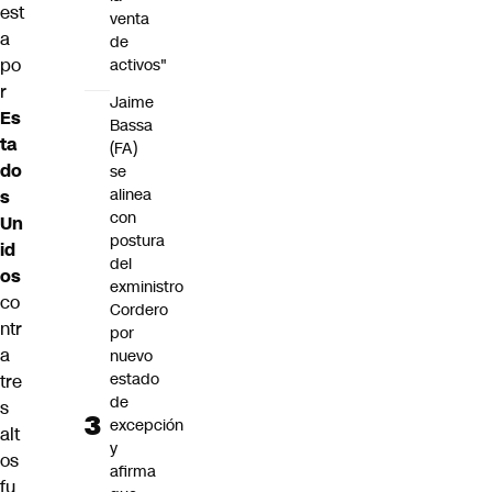
est
venta
a
de
po
activos"
r
Jaime
Es
Bassa
ta
(FA)
do
se
alinea
s
con
Un
postura
id
del
os
exministro
co
Cordero
ntr
por
a
nuevo
estado
tre
de
s
excepción
alt
y
os
afirma
fu