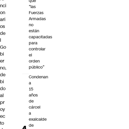
que
nci
“las
on
Fuerzas
Armadas
ari
no
os
están
de
capacitadas
l
para
Go
controlar
bi
el
er
orden
público”
no,
de
Condenan
bi
a
do
15
al
años
de
pr
cárcel
oy
a
ec
exalcalde
to
de