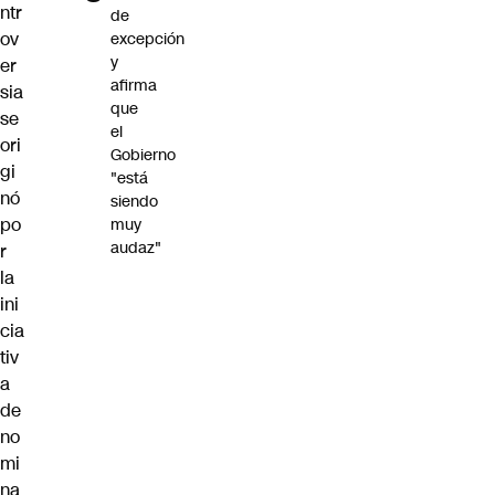
ntr
de
ov
excepción
y
er
afirma
sia
que
se
el
ori
Gobierno
gi
"está
nó
siendo
po
muy
audaz"
r
la
ini
cia
tiv
a
de
no
mi
na