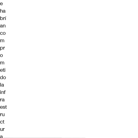
e
ha
brí
an
co
m
pr
o
m
eti
do
la
inf
ra
est
ru
ct
ur
a