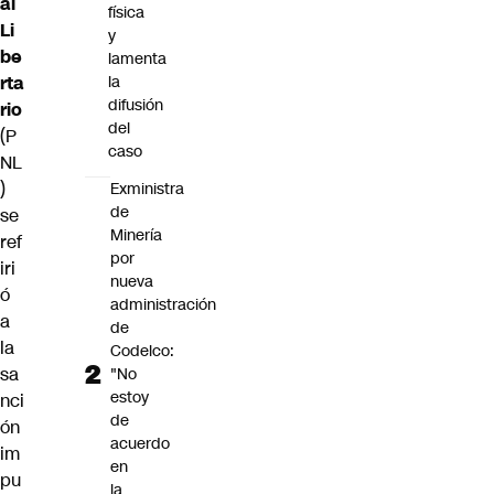
al
física
Li
y
be
lamenta
rta
la
difusión
rio
del
(P
caso
NL
)
Exministra
de
se
Minería
ref
por
iri
nueva
ó
administración
a
de
la
Codelco:
sa
"No
estoy
nci
de
ón
acuerdo
im
en
pu
la