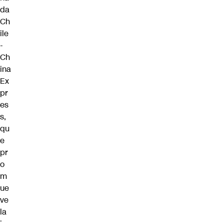
da
Ch
ile
-
Ch
ina
Ex
pr
es
s,
qu
e
pr
o
m
ue
ve
la