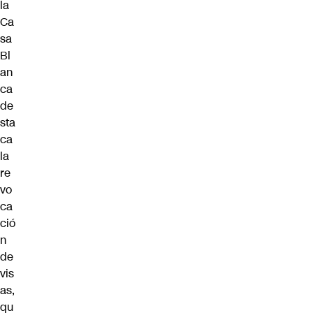
la
Ca
sa
Bl
an
ca
de
sta
ca
la
re
vo
ca
ció
n
de
vis
as,
qu