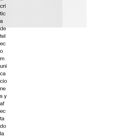
crí
tic
a
de
tel
ec
o
m
uni
ca
cio
ne
s y
af
ec
ta
do
la