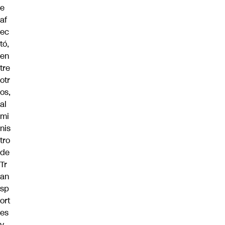
e
af
ec
tó,
en
tre
otr
os,
al
mi
nis
tro
de
Tr
an
sp
ort
es
y