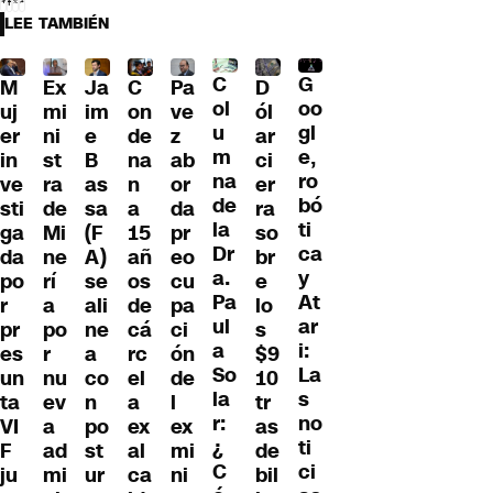
LEE TAMBIÉN
C
G
M
Ex
Ja
C
Pa
D
ol
oo
uj
mi
im
on
ve
ól
u
gl
er
ni
e
de
z
ar
m
e,
in
st
B
na
ab
ci
na
ro
ve
ra
as
n
or
er
de
bó
sti
de
sa
a
da
ra
la
ti
ga
Mi
(F
15
pr
so
Dr
ca
da
ne
A)
añ
eo
br
a.
y
po
rí
se
os
cu
e
Pa
At
r
a
ali
de
pa
lo
ul
ar
pr
po
ne
cá
ci
s
a
i:
es
r
a
rc
ón
$9
So
La
un
nu
co
el
de
10
la
s
ta
ev
n
a
l
tr
r:
no
VI
a
po
ex
ex
as
¿
ti
F
ad
st
al
mi
de
C
ci
ju
mi
ur
ca
ni
bil