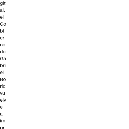
git
al,
el
Go
bi
er
no
de
Ga
bri
el
Bo
ric
vu
elv
e
a
im
pr