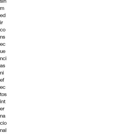
sin
m
ed
ir
co
ns
ec
ue
nci
as
ni
ef
ec
tos
int
er
na
cio
nal