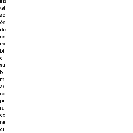
ins
tal
aci
ón
de
un
ca
bl
e
su
b
m
ari
no
pa
ra
co
ne
ct