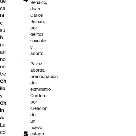
de
Renaico,
ca
Juan
bl
Carlos
Reinao,
e
por
su
delitos
b
sexuales
m
y
ari
aborto
no
Pavez
en
aborda
tre
preocupación
Ch
del
ile
exministro
y
Cordero
por
Ch
creación
in
de
a.
un
La
nuevo
co
estado