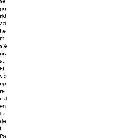
se
gu
rid
ad
he
mi
sfé
ric
a.
El
vic
ep
re
sid
en
te
de
l
Pa