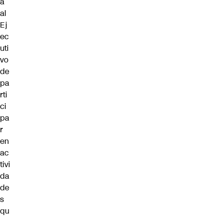
a
al
Ej
ec
uti
vo
de
pa
rti
ci
pa
r
en
ac
tivi
da
de
s
qu