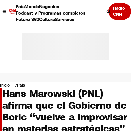
País
Mundo
Negocios
Radio
Podcast y Programas completos
CNN
Futuro 360
Cultura
Servicios
País
Mundo
Negocios
Inicio
País
Hans Marowski (PNL)
Deportes
Programas completos
afirma que el Gobierno de
Cultura
Servicios
Boric “vuelve a improvisar
Bits
CNN Data
en materias estratégicas”
CNN tiempo