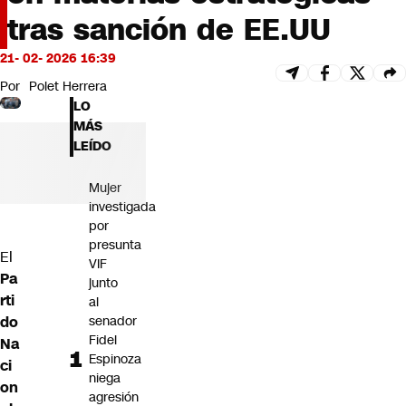
Futuro 360
tras sanción de EE.UU
Opinión
21- 02- 2026 16:39
Por
Polet Herrera
LO
MÁS
LEÍDO
Mujer
investigada
por
presunta
El
VIF
Pa
junto
rti
al
do
senador
Fidel
Na
Espinoza
ci
niega
on
agresión