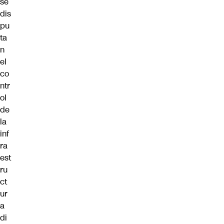
se
dis
pu
ta
n
el
co
ntr
ol
de
la
inf
ra
est
ru
ct
ur
a
di