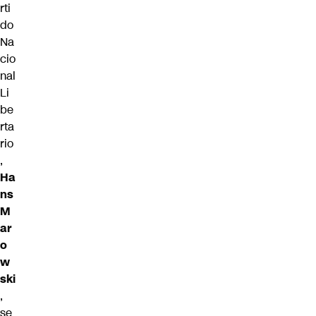
rti
do
Na
cio
nal
Li
be
rta
rio
,
Ha
ns
M
ar
o
w
ski
,
se