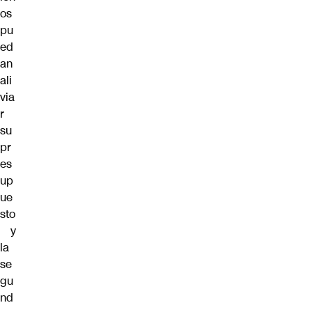
os
pu
ed
an
ali
via
r
su
pr
es
up
ue
sto
y
la
se
gu
nd