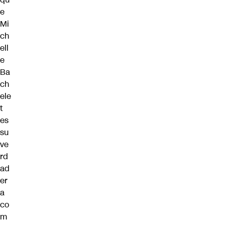
e
Mi
ch
ell
e
Ba
ch
ele
t
es
su
ve
rd
ad
er
a
co
m