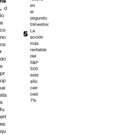
ne
en
,
d
el
io
segundo
a
trimestre:
co
La
no
acción
más
ce
rentable
r
del
do
S&P
s
500
pr
este
op
año
ue
cae
casi
sta
7%
s
fu
ert
es
qu