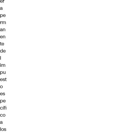
er
a
pe
rm
an
en
te
de
l
im
pu
est
o
es
pe
cífi
co
a
los