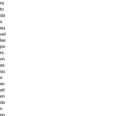
ra
to
da
s
aq
uel
las
pe
rs
on
as
qu
e
se
ati
en
de
n
en