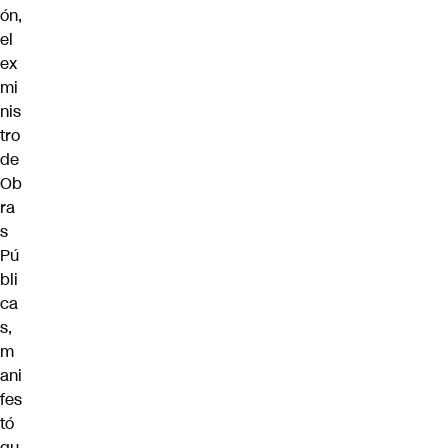
ón,
el
ex
mi
nis
tro
de
Ob
ra
s
Pú
bli
ca
s,
m
ani
fes
tó
qu