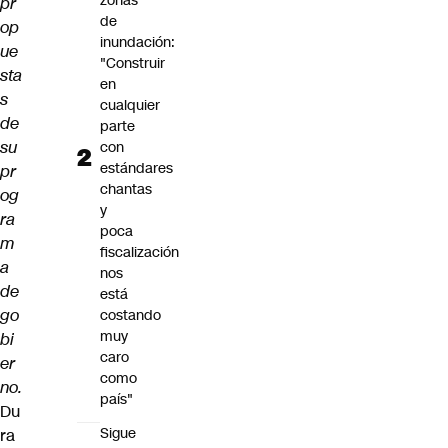
zonas
pr
de
op
inundación:
ue
"Construir
sta
en
s
cualquier
de
parte
su
con
estándares
pr
chantas
og
y
ra
poca
m
fiscalización
a
nos
de
está
go
costando
muy
bi
caro
er
como
no.
país"
Du
Sigue
ra