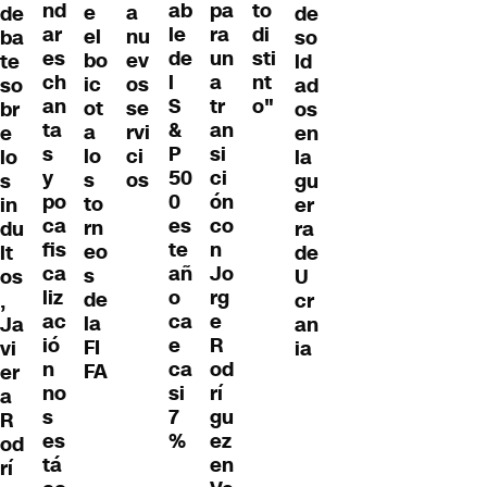
nd
ab
pa
to
a
e
de
de
ar
le
ra
di
nu
el
ba
so
es
de
un
sti
ev
bo
te
ld
ch
l
a
nt
os
ic
so
ad
an
S
tr
o"
se
ot
br
os
ta
&
an
rvi
a
e
en
s
P
si
ci
lo
lo
la
y
50
ci
os
s
s
gu
po
0
ón
to
in
er
ca
es
co
rn
du
ra
fis
te
n
eo
lt
de
ca
añ
Jo
s
os
U
liz
o
rg
de
,
cr
ac
ca
e
la
Ja
an
ió
e
R
FI
vi
ia
n
ca
od
FA
er
no
si
rí
a
s
7
gu
R
es
%
ez
od
tá
en
rí