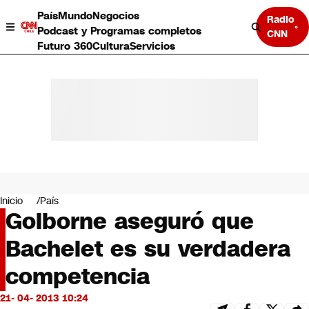
País
Mundo
Negocios
Radio
Podcast y Programas completos
CNN
Futuro 360
Cultura
Servicios
País
Mundo
Negocios
Inicio
País
Golborne aseguró que
Deportes
Programas completos
Bachelet es su verdadera
Cultura
Servicios
competencia
Bits
CNN Data
21- 04- 2013 10:24
CNN tiempo