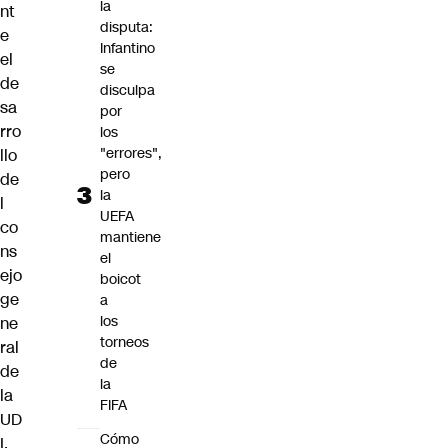
la
nt
disputa:
e
Infantino
el
se
de
disculpa
sa
por
rro
los
"errores",
llo
pero
de
la
l
UEFA
co
mantiene
ns
el
ejo
boicot
ge
a
los
ne
torneos
ral
de
de
la
la
FIFA
UD
Cómo
I,