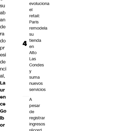
evoluciona
su
el
ab
retail:
an
Paris
de
remodela
ra
su
do
tienda
en
pr
Alto
esi
Las
de
Condes
nci
y
al,
suma
La
nuevos
ur
servicios
en
A
ce
pesar
Go
de
lb
registrar
ingresos
or
récord