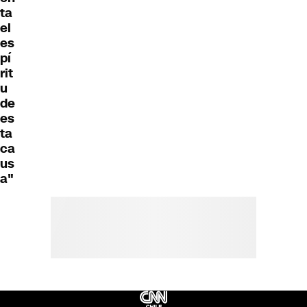
ta
el
es
pí
rit
u
de
es
ta
ca
us
a"