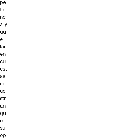
pe
te
nci
a y
qu
e
las
en
cu
est
as
m
ue
str
an
qu
e
su
op