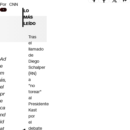
Por
CNN
Futuro 360
LO
Opinión
MÁS
LEÍDO
Tras
el
llamado
de
Ad
Diego
e
Schalper
m
(RN)
ás,
a
"no
el
torear"
pr
al
e
Presidente
ca
Kast
nd
por
id
el
at
debate