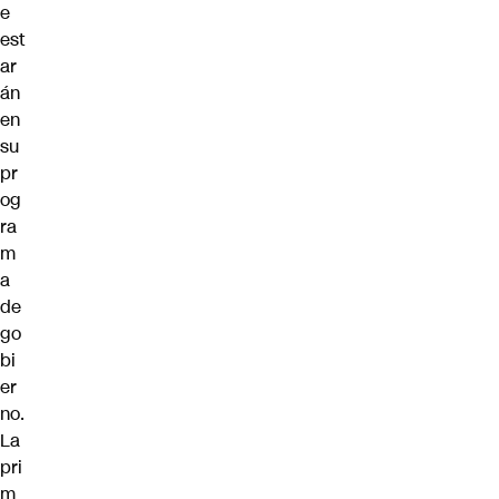
e
est
ar
án
en
su
pr
og
ra
m
a
de
go
bi
er
no.
La
pri
m