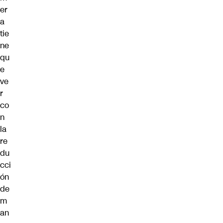
er
a
tie
ne
qu
e
ve
r
co
n
la
re
du
cci
ón
de
m
an