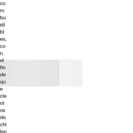
co
m
bu
sti
bl
es,
co
n
el
fin
de
qu
e
cie
nt
os
de
chi
len