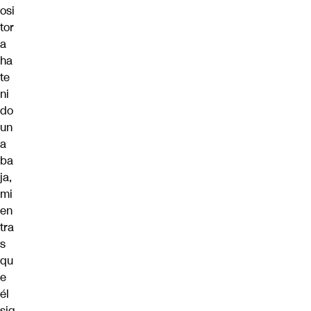
osi
tor
a
ha
te
ni
do
un
a
ba
ja,
mi
en
tra
s
qu
e
él
sig