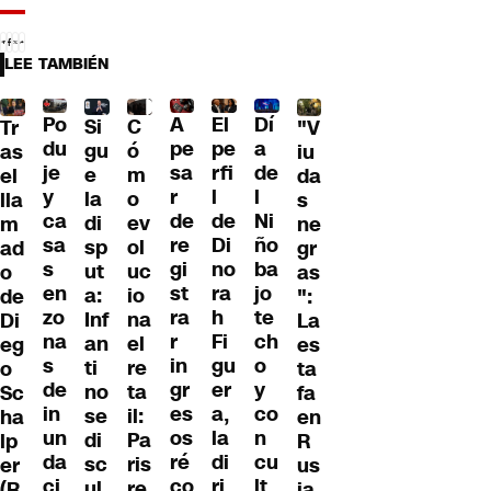
LEE TAMBIÉN
Po
A
El
Dí
C
Si
Tr
"V
du
pe
pe
a
ó
gu
as
iu
je
sa
rfi
de
m
e
el
da
y
r
l
l
o
la
lla
s
ca
de
de
Ni
ev
di
m
ne
sa
re
Di
ño
ol
sp
ad
gr
s
gi
no
ba
uc
ut
o
as
en
st
ra
jo
io
a:
de
":
zo
ra
h
te
na
Inf
Di
La
na
r
Fi
ch
el
an
eg
es
s
in
gu
o
re
ti
o
ta
de
gr
er
y
ta
no
Sc
fa
in
es
a,
co
il:
se
ha
en
un
os
la
n
Pa
di
lp
R
da
ré
di
cu
ris
sc
er
us
ci
co
ri
lt
re
ul
(R
ia