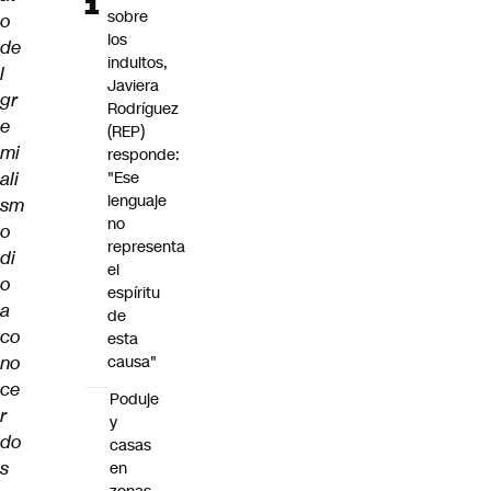
sobre
o
los
de
indultos,
l
Javiera
gr
Rodríguez
e
(REP)
mi
responde:
ali
"Ese
lenguaje
sm
no
o
representa
di
el
o
espíritu
a
de
co
esta
no
causa"
ce
Poduje
r
y
do
casas
s
en