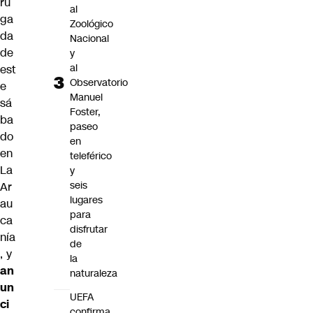
ru
al
ga
Zoológico
da
Nacional
de
y
al
est
Observatorio
e
Manuel
sá
Foster,
ba
paseo
do
en
en
teleférico
La
y
seis
Ar
lugares
au
para
ca
disfrutar
nía
de
, y
la
an
naturaleza
un
UEFA
ci
confirma