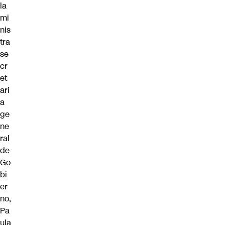
la
mi
nis
tra
se
cr
et
ari
a
ge
ne
ral
de
Go
bi
er
no,
Pa
ula