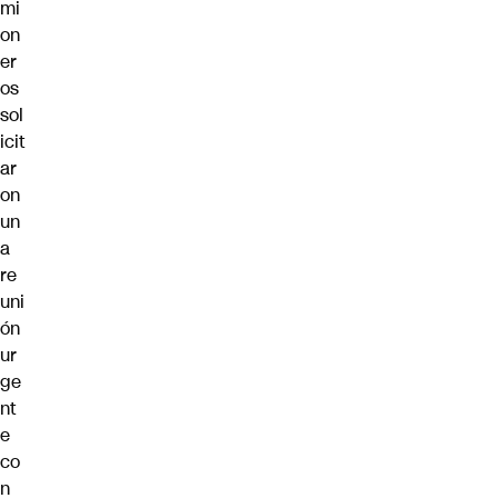
mi
on
er
os
sol
icit
ar
on
un
a
re
uni
ón
ur
ge
nt
e
co
n