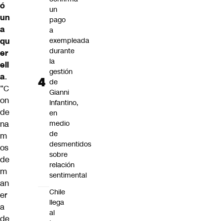
ó
un
un
pago
a
a
qu
exempleada
durante
er
la
ell
gestión
a
.
de
“C
Gianni
on
Infantino,
de
en
na
medio
de
m
desmentidos
os
sobre
de
relación
m
sentimental
an
Chile
er
llega
a
al
de