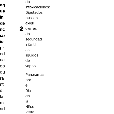
de
aq
intoxicaciones:
ue
Diputados
in
buscan
de
exigir
cierres
nc
de
iar
seguridad
io
infantil
pr
en
od
líquidos
uci
de
do
vapeo
du
Panoramas
ra
por
nt
el
e
Día
de
la
la
m
Niñez:
ad
Visita