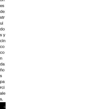
es
de
str
ui
do
s y
cin
co
co
n
da
ño
s
pa
rci
ale
s.