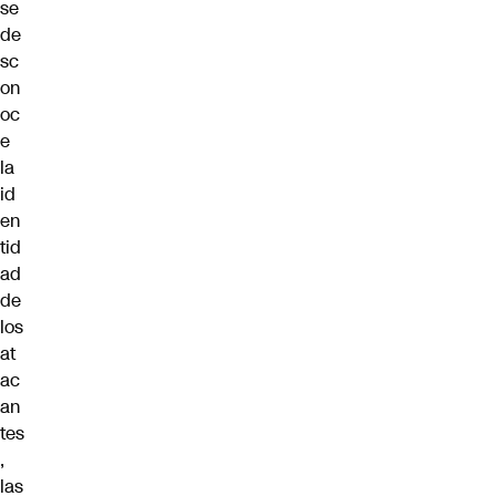
se
de
sc
on
oc
e
la
id
en
tid
ad
de
los
at
ac
an
tes
,
las