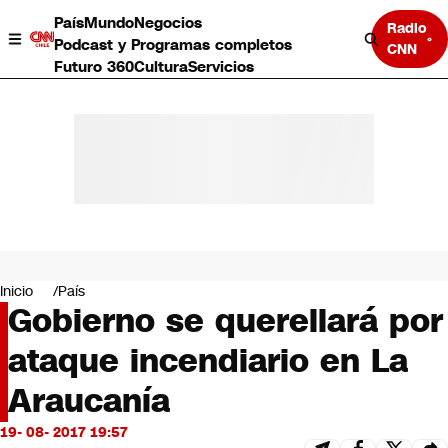
País
Mundo
Negocios
Radio
Podcast y Programas completos
CNN
Futuro 360
Cultura
Servicios
País
Mundo
Negocios
Inicio
País
Gobierno se querellará por
Deportes
Programas completos
ataque incendiario en La
Cultura
Servicios
Araucanía
Bits
CNN Data
19- 08- 2017 19:57
CNN tiempo