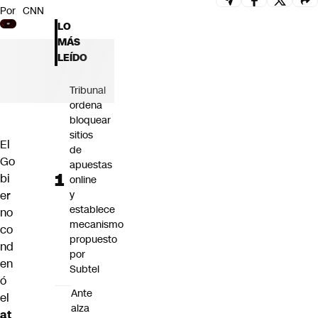
Por
CNN
Futuro 360
LO
Opinión
MÁS
LEÍDO
Tribunal
ordena
bloquear
sitios
El
de
Go
apuestas
bi
online
er
y
establece
no
mecanismo
co
propuesto
nd
por
en
Subtel
ó
Ante
el
alza
at