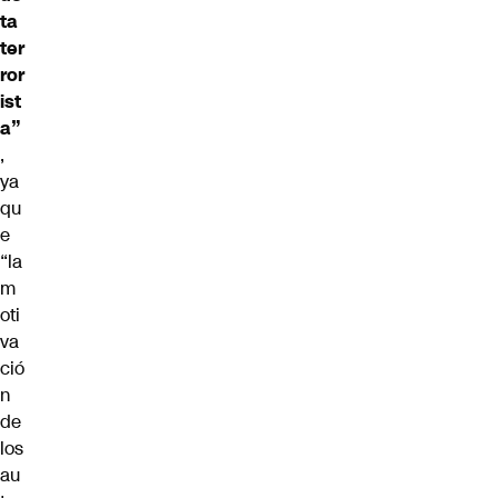
ta
ter
ror
ist
a”
,
ya
qu
e
“la
m
oti
va
ció
n
de
los
au