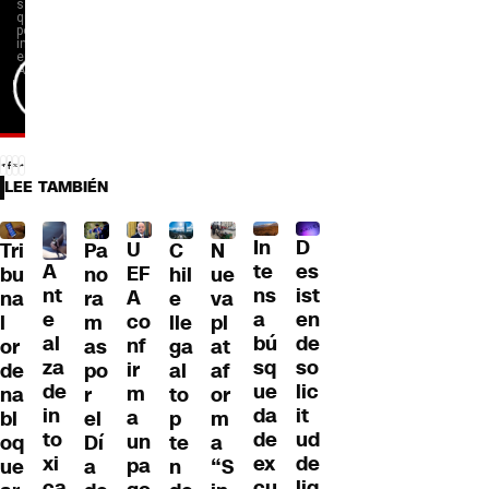
LEE TAMBIÉN
D
In
U
Tri
Pa
C
N
A
es
te
EF
bu
no
hil
ue
nt
ist
ns
A
na
ra
e
va
e
en
a
co
l
m
lle
pl
al
de
bú
nf
or
as
ga
at
za
so
sq
ir
de
po
al
af
de
lic
ue
m
na
r
to
or
in
it
da
a
bl
el
p
m
to
ud
de
un
oq
Dí
te
a
xi
de
ex
pa
ue
a
n
“S
ca
liq
cu