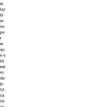
el
Go
bi
er
no
po
r
el
qu
e s
ini
est
ro
de
jó
13
ca
mi
on