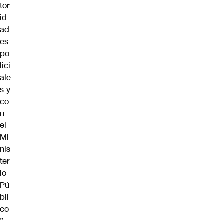
tor
id
ad
es
po
lici
ale
s y
co
n
el
Mi
nis
ter
io
Pú
bli
co
”.