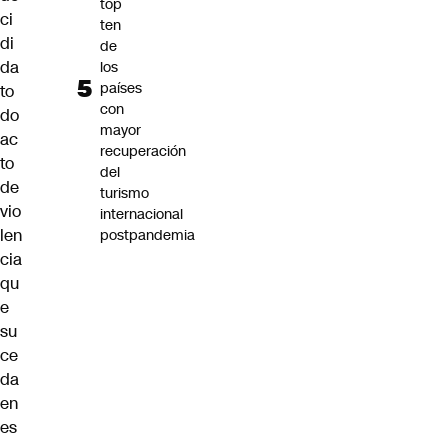
top
ci
ten
di
de
da
los
países
to
con
do
mayor
ac
recuperación
to
del
de
turismo
vio
internacional
len
postpandemia
cia
qu
e
su
ce
da
en
es