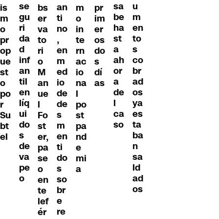
se
u
sa
an
is
bs
m
pr
gu
m
be
ti
m
er
o
im
ri
en
ha
no
o
va
in
er
da
to
st
,
pr
to
te
os
d
s
a
en
op
ri
rn
do
inf
co
ah
m
ue
o
ac
s
an
br
or
ed
st
M
io
dí
til
ad
a
io
o
an
na
as
en
os
de
de
po
ue
l
líq
ya
l
de
r
l
po
ui
es
ca
s
Su
Fo
st
do
ta
so
m
bt
st
pa
s
ba
en
el
er,
nd
de
n
ti
pa
e
va
sa
do
se
mi
pe
ld
s
o
a
o
ad
so
en
os
br
te
e
lef
re
ér