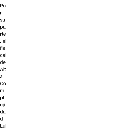
Po
r
su
pa
rte
, el
fis
cal
de
Alt
a
Co
m
pl
eji
da
d
Lui