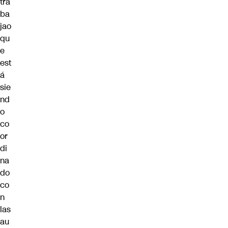
tra
ba
jao
qu
e
est
á
sie
nd
o
co
or
di
na
do
co
n
las
au