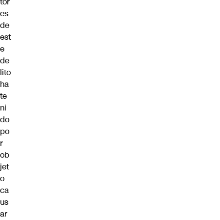
tor
es
de
est
e
de
lito
ha
te
ni
do
po
r
ob
jet
o
ca
us
ar