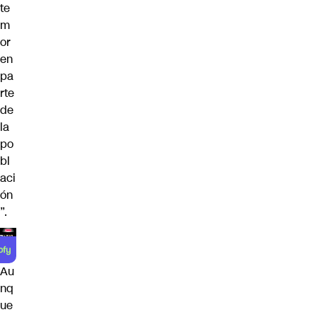
te
m
or
en
pa
rte
de
la
po
bl
aci
ón
”.
Au
nq
ue