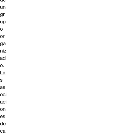
un
gr
up
o
or
ga
niz
ad
o.
La
s
as
oci
aci
on
es
de
ca