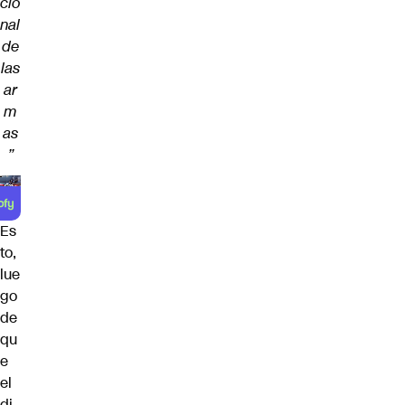
cio
nal
de
las
ar
m
as
”
Es
to,
lue
go
de
qu
e
el
di