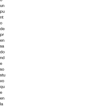
un
pu
nt
o
de
pr
en
sa
do
nd
e
so
stu
vo
qu
e
en
la