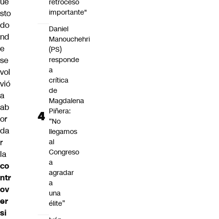
ue
retroceso
importante"
sto
do
Daniel
nd
Manouchehri
e
(PS)
se
responde
a
vol
crítica
vió
de
a
Magdalena
ab
Piñera:
or
“No
da
llegamos
r
al
Congreso
la
a
co
agradar
ntr
a
ov
una
er
élite”
si