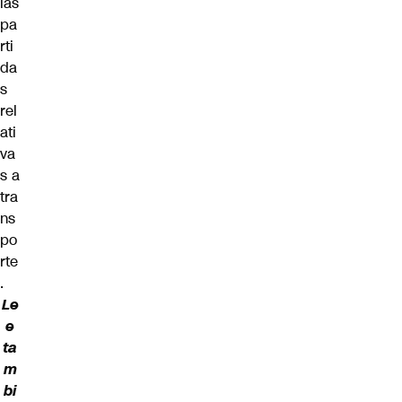
las
pa
rti
da
s
rel
ati
va
s a
tra
ns
po
rte
.
Le
e
ta
m
bi