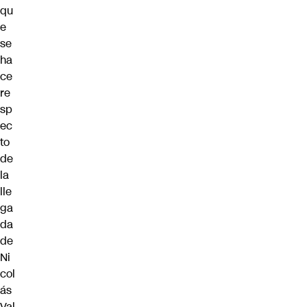
qu
e
se
ha
ce
re
sp
ec
to
de
la
lle
ga
da
de
Ni
col
ás
Val