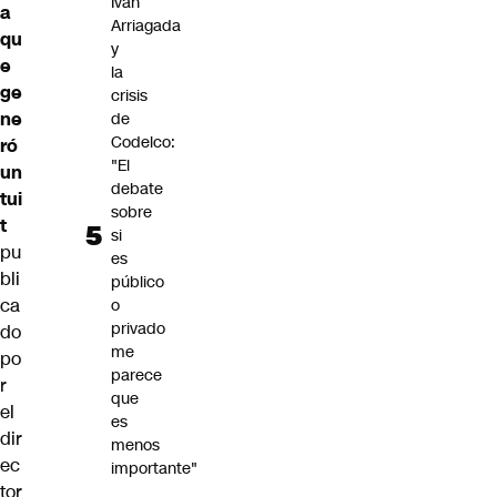
Iván
a
Arriagada
qu
y
e
la
ge
crisis
ne
de
Codelco:
ró
"El
un
debate
tui
sobre
t
si
pu
es
bli
público
ca
o
privado
do
me
po
parece
r
que
el
es
dir
menos
ec
importante"
tor