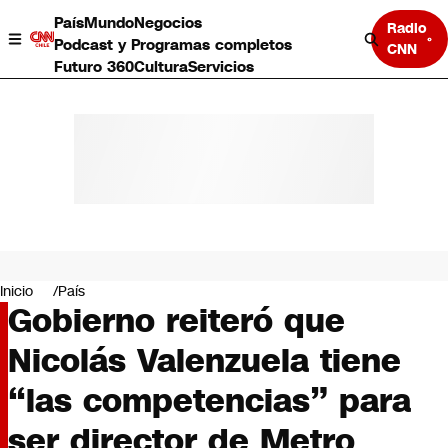
País
Mundo
Negocios
Radio
Podcast y Programas completos
CNN
Futuro 360
Cultura
Servicios
País
Mundo
Negocios
Inicio
País
Gobierno reiteró que
Deportes
Programas completos
Nicolás Valenzuela tiene
Cultura
Servicios
“las competencias” para
Bits
CNN Data
ser director de Metro
CNN tiempo