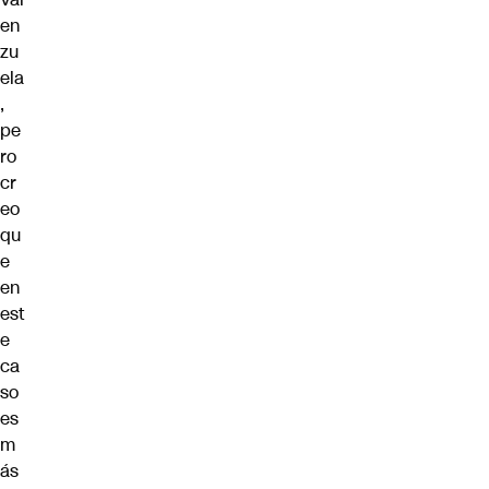
en
zu
ela
,
pe
ro
cr
eo
qu
e
en
est
e
ca
so
es
m
ás