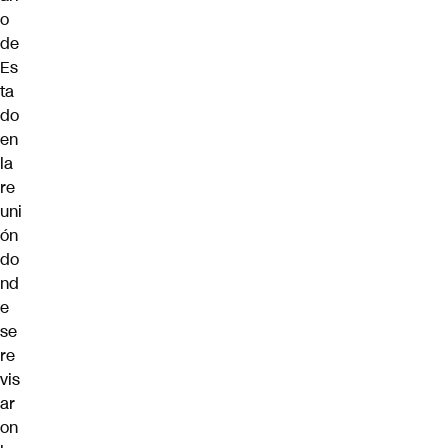
o
de
Es
ta
do
en
la
re
uni
ón
do
nd
e
se
re
vis
ar
on