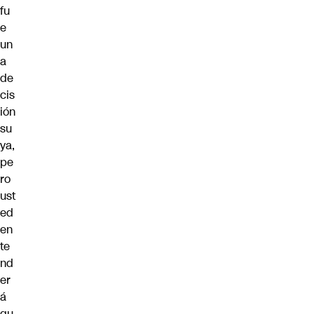
fu
e
un
a
de
cis
ión
su
ya,
pe
ro
ust
ed
en
te
nd
er
á
qu