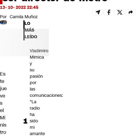
Futuro 360
13- 10- 2022 22:45
Opinión
Por
Camila Muñoz
LO
MÁS
LEÍDO
Vladimiro
Mimica
y
su
Es
pasión
te
por
jue
las
ve
comunicaciones:
"La
s
radio
el
ha
Mi
sido
nis
mi
tro
amante