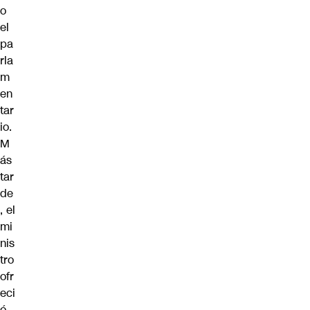
o
el
pa
rla
m
en
tar
io.
M
ás
tar
de
, el
mi
nis
tro
ofr
eci
ó