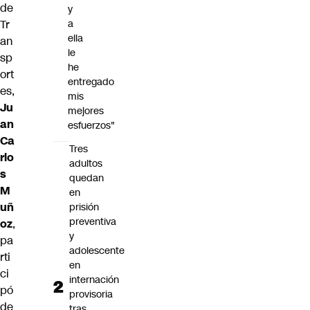
de
y
Tr
a
ella
an
le
sp
he
ort
entregado
es,
mis
Ju
mejores
an
esfuerzos"
Ca
Tres
rlo
adultos
s
quedan
M
en
uñ
prisión
preventiva
oz
,
y
pa
adolescente
rti
en
ci
internación
pó
provisoria
de
tras