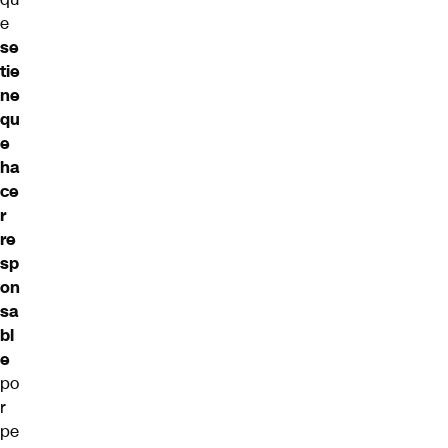
e
se
tie
ne
qu
e
ha
ce
r
re
sp
on
sa
bl
e
po
r
pe