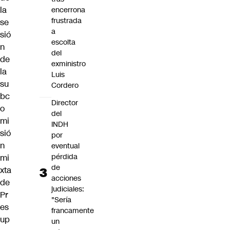
la
encerrona
frustrada
se
a
sió
escolta
n
del
de
exministro
la
Luis
su
Cordero
bc
Director
o
del
mi
INDH
sió
por
n
eventual
pérdida
mi
de
xta
acciones
de
judiciales:
Pr
"Sería
es
francamente
up
un