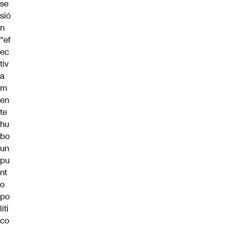
se
sió
n
“ef
ec
tiv
a
m
en
te
hu
bo
un
pu
nt
o
po
líti
co