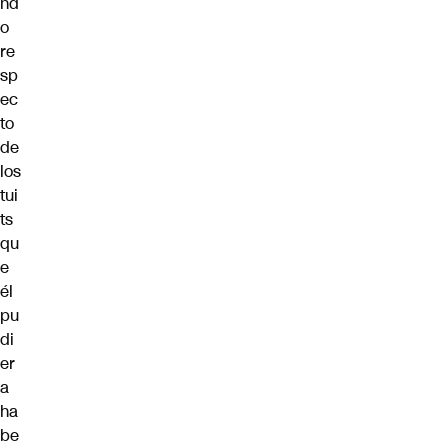
nd
o
re
sp
ec
to
de
los
tui
ts
qu
e
él
pu
di
er
a
ha
be