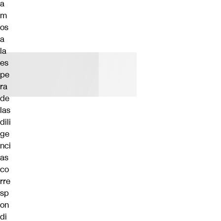
a
m
os
a
la
es
pe
ra
de
las
dili
ge
nci
as
co
rre
sp
on
di