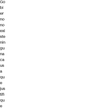
Go
bi
er
no
no
exi
ste
nin
gu
na
ca
us
a
qu
e
jus
tifi
qu
e