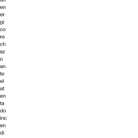
en
ér
gi
co
re
ch
az
o
an
te
el
at
en
ta
do
inc
en
di