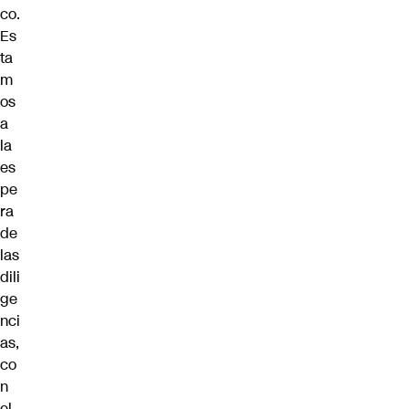
co.
Es
ta
m
os
a
la
es
pe
ra
de
las
dili
ge
nci
as,
co
n
el