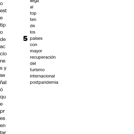
llega
o
al
est
top
e
ten
tip
de
o
los
países
de
con
ac
mayor
cio
recuperación
ne
del
s y
turismo
se
internacional
ñal
postpandemia
ó
qu
e
pr
es
en
tar