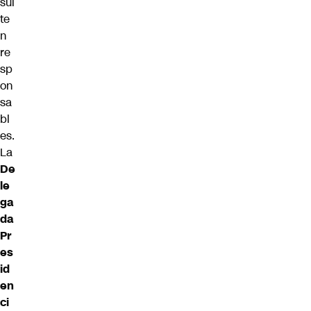
sul
te
n
re
sp
on
sa
bl
es.
La
De
le
ga
da
Pr
es
id
en
ci