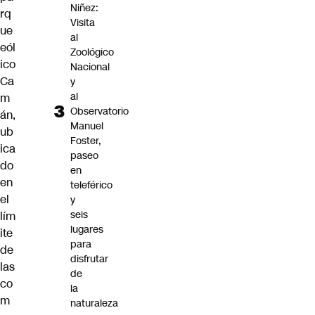
Niñez:
rq
Visita
ue
al
eól
Zoológico
ico
Nacional
Ca
y
al
m
Observatorio
án
,
Manuel
ub
Foster,
ica
paseo
do
en
en
teleférico
el
y
seis
lím
lugares
ite
para
de
disfrutar
las
de
co
la
m
naturaleza