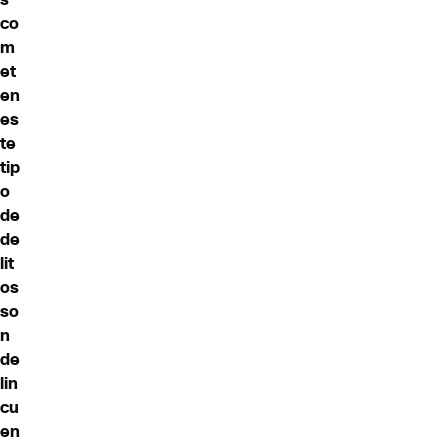
co
m
et
en
es
te
tip
o
de
de
lit
os
so
n
de
lin
cu
en