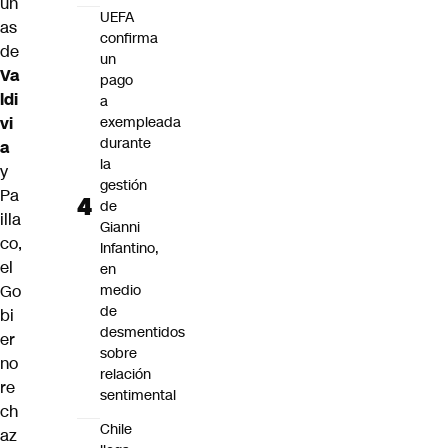
un
UEFA
as
confirma
de
un
Va
pago
ldi
a
vi
exempleada
durante
a
la
y
gestión
Pa
de
illa
Gianni
co
,
Infantino,
el
en
Go
medio
de
bi
desmentidos
er
sobre
no
relación
re
sentimental
ch
Chile
az