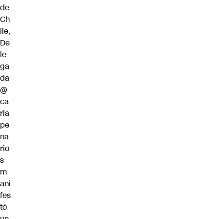
de
Ch
ile
,
De
le
ga
da
@
ca
rla
pe
na
rio
s
m
ani
fes
tó
un