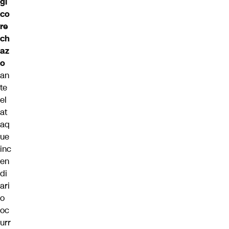
gi
co
re
ch
az
o
an
te
el
at
aq
ue
inc
en
di
ari
o
oc
urr