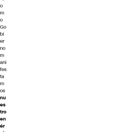
o
m
o
Go
bi
er
no
m
ani
fes
ta
m
os
nu
es
tro
en
ér