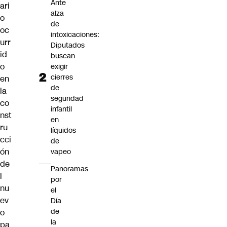
Ante
ari
alza
o
de
oc
intoxicaciones:
urr
Diputados
id
buscan
o
exigir
cierres
en
de
la
seguridad
co
infantil
nst
en
ru
líquidos
cci
de
ón
vapeo
de
Panoramas
l
por
nu
el
ev
Día
de
o
la
pa