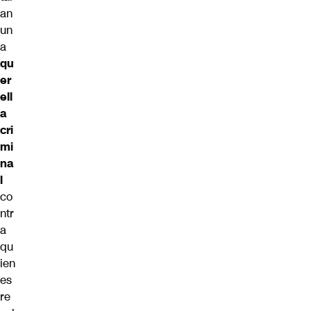
an
un
a
qu
er
ell
a
cri
mi
na
l
co
ntr
a
qu
ien
es
re