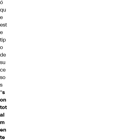
ó
qu
e
est
e
tip
o
de
su
ce
so
s
“
s
on
tot
al
m
en
te