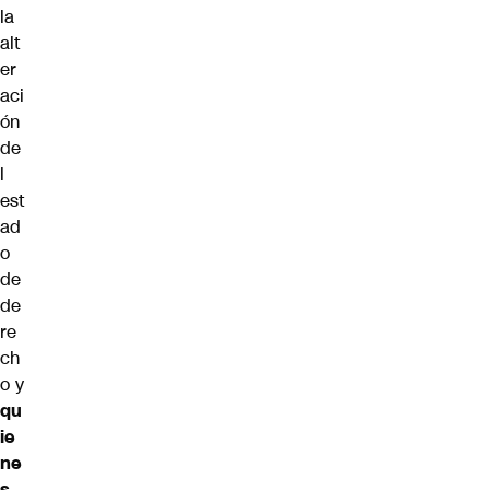
la
alt
er
aci
ón
de
l
est
ad
o
de
de
re
ch
o y
qu
ie
ne
s