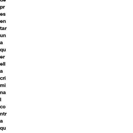
pr
es
en
tar
un
a
qu
er
ell
a
cri
mi
na
l
co
ntr
a
qu