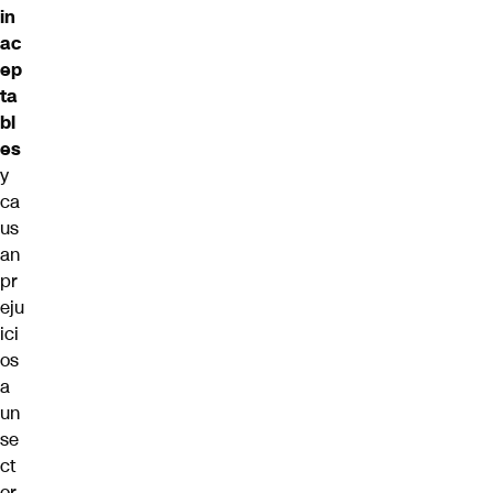
in
ac
ep
ta
bl
es
y
ca
us
an
pr
eju
ici
os
a
un
se
ct
or