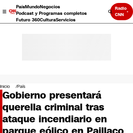
País
Mundo
Negocios
Radio
Podcast y Programas completos
CNN
Futuro 360
Cultura
Servicios
País
Mundo
Negocios
Inicio
País
Gobierno presentará
Deportes
Programas completos
querella criminal tras
Cultura
Servicios
ataque incendiario en
Bits
CNN Data
parque eólico en Paillaco
CNN tiempo