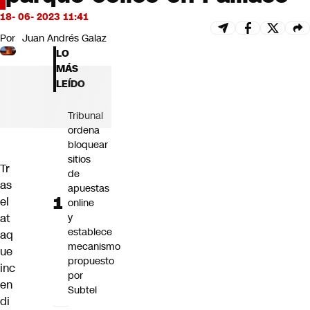
Futuro 360
18- 06- 2023 11:41
Opinión
Por
Juan Andrés Galaz
LO
MÁS
LEÍDO
Tribunal
ordena
bloquear
sitios
Tr
de
as
apuestas
el
online
at
y
establece
aq
mecanismo
ue
propuesto
inc
por
en
Subtel
di