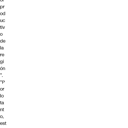
pr
od
uc
tiv
o
de
la
re
gi
ón
”.
“P
or
lo
ta
nt
o,
est