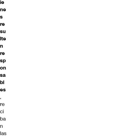
ie
ne
s
re
su
lte
n
re
sp
on
sa
bl
es
,
re
ci
ba
n
las