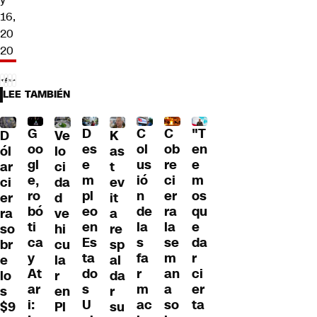
16,
20
20
LEE TAMBIÉN
C
G
C
"T
D
D
Ve
K
ol
oo
ob
en
es
ól
lo
as
us
gl
re
e
e
ar
ci
t
ió
e,
ci
m
m
ci
da
ev
n
ro
er
os
pl
er
d
it
de
bó
ra
qu
eo
ra
ve
a
la
ti
la
e
en
so
hi
re
s
ca
se
da
Es
br
cu
sp
fa
y
m
r
ta
e
la
al
r
At
an
ci
do
lo
r
da
m
ar
a
er
s
s
en
r
ac
i:
so
ta
U
$9
Pl
su