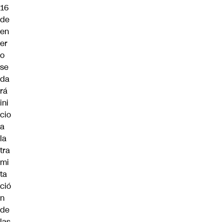
16
de
en
er
o
se
da
rá
ini
cio
a
la
tra
mi
ta
ció
n
de
las