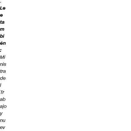
.
Le
e
ta
m
bi
én
:
Mi
nis
tra
de
l
Tr
ab
ajo
y
nu
ev