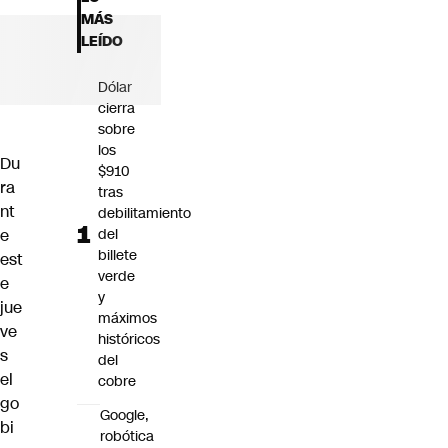
Futuro 360
MÁS
Opinión
LEÍDO
Dólar
cierra
sobre
los
Du
$910
ra
tras
nt
debilitamiento
e
del
billete
est
verde
e
y
jue
máximos
ve
históricos
s
del
el
cobre
go
Google,
bi
robótica