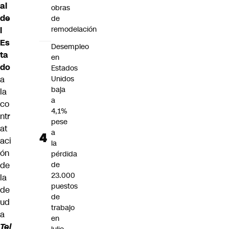
al
obras
de
de
remodelación
l
Es
Desempleo
ta
en
do
Estados
a
Unidos
baja
la
a
co
4,1%
ntr
pese
at
a
aci
la
ón
pérdida
de
de
23.000
la
puestos
de
de
ud
trabajo
a
en
Tel