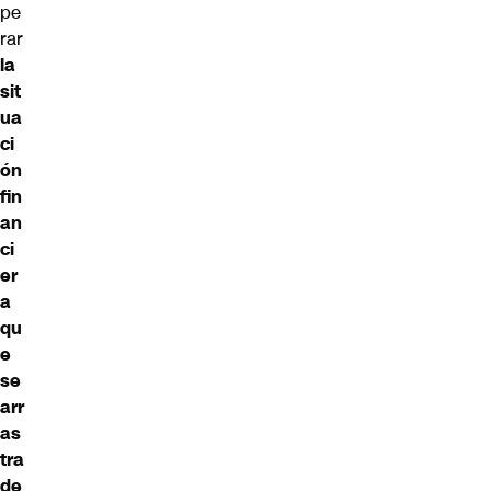
pe
rar
la
sit
ua
ci
ón
fin
an
ci
er
a
qu
e
se
arr
as
tra
de