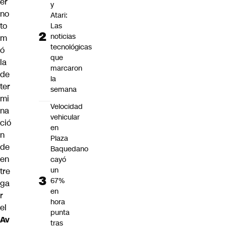
er
y
no
Atari:
to
Las
noticias
m
tecnológicas
ó
que
la
marcaron
de
la
ter
semana
mi
Velocidad
na
vehicular
ció
en
n
Plaza
de
Baquedano
en
cayó
un
tre
67%
ga
en
r
hora
el
punta
Av
tras