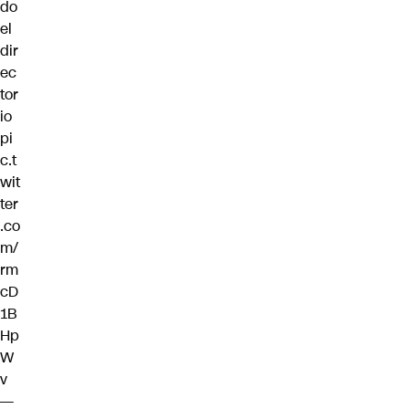
do
el
dir
ec
tor
io
pi
c.t
wit
ter
.co
m/
rm
cD
1B
Hp
W
v
—