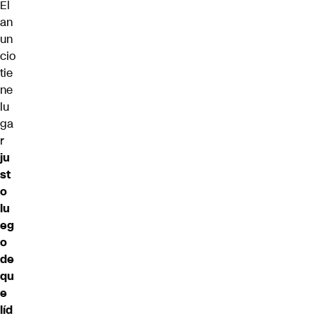
El
an
un
cio
tie
ne
lu
ga
r
ju
st
o
lu
eg
o
de
qu
e
líd