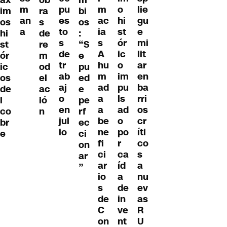
m
m
o
lie
pu
im
ra
bi
ac
an
hi
gu
es
os
s
os
ia
a
st
e
to
hi
de
:
s
ór
mi
s
st
re
“S
A
ic
lit
de
ór
m
e
hu
o
ar
tr
ic
od
pu
m
im
en
ab
os
el
ed
ad
pu
ba
aj
de
ac
e
a
ls
rri
o
l
ió
pe
a
ad
os
en
co
n
rf
be
o
cr
jul
br
ec
ne
po
íti
io
e
ci
fi
r
co
on
ci
ca
s
ar
ar
íd
a
”
io
a
nu
s
de
ev
de
in
as
C
ve
R
on
nt
U