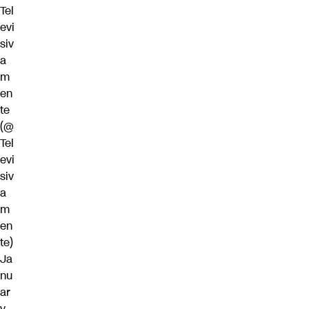
Tel
evi
siv
a
m
en
te
(@
Tel
evi
siv
a
m
en
te)
Ja
nu
ar
y