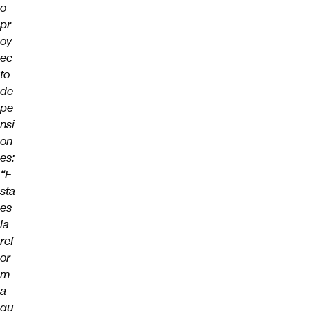
o
pr
oy
ec
to
de
pe
nsi
on
es:
“E
sta
es
la
ref
or
m
a
qu