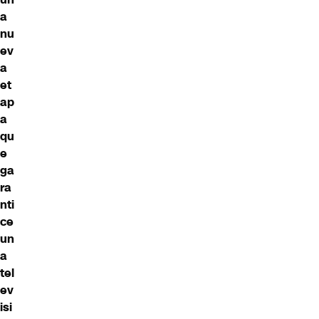
a
nu
ev
a
et
ap
a
qu
e
ga
ra
nti
ce
un
a
tel
ev
isi