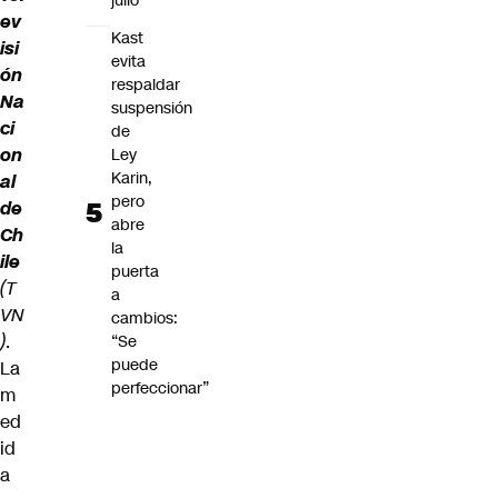
julio
ev
Kast
isi
evita
ón
respaldar
Na
suspensión
ci
de
on
Ley
Karin,
al
pero
de
abre
Ch
la
ile
puerta
(T
a
VN
cambios:
)
.
“Se
puede
La
perfeccionar”
m
ed
id
a