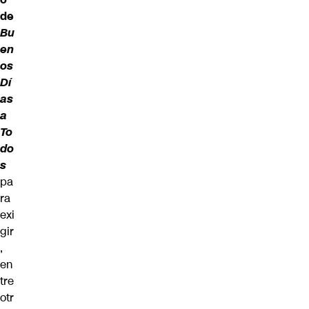
de
Bu
en
os
Dí
as
a
To
do
s
pa
ra
exi
gir
,
en
tre
otr