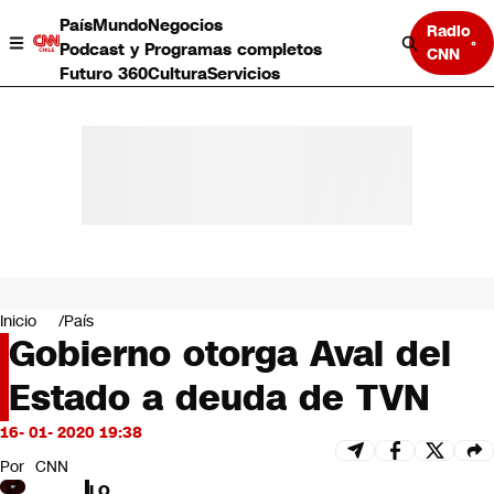
País
Mundo
Negocios
Radio
Podcast y Programas completos
CNN
Futuro 360
Cultura
Servicios
País
Mundo
Negocios
Inicio
País
Gobierno otorga Aval del
Deportes
Programas completos
Estado a deuda de TVN
Cultura
Servicios
16- 01- 2020 19:38
Bits
CNN Data
Por
CNN
CNN tiempo
LO