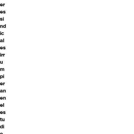
er
es
si
nd
ic
al
es
irr
u
m
pi
er
an
en
el
es
tu
di
o