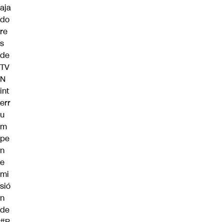
aja
do
re
s
de
TV
N
int
err
u
m
pe
n
e
mi
sió
n
de
#B