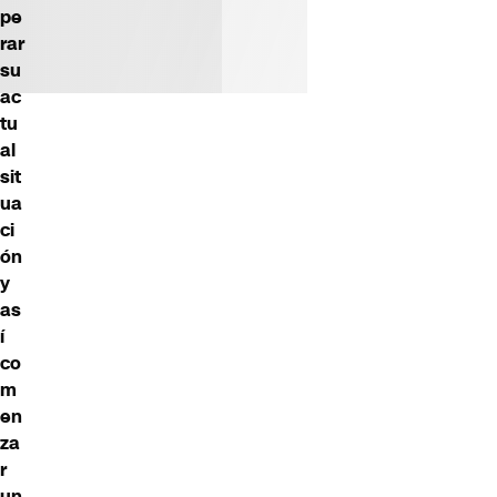
pe
rar
su
ac
tu
al
sit
ua
ci
ón
y
as
í
co
m
en
za
r
un