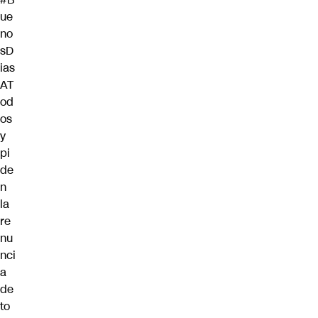
ue
no
sD
ias
AT
od
os
y
pi
de
n
la
re
nu
nci
a
de
to